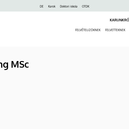
Felső
DE
Karok
Doktori iskola
OTDK
navigáció
KARUNKRÓ
FELVÉTELIZŐKNEK
FELVETTEKNEK
ing MSc