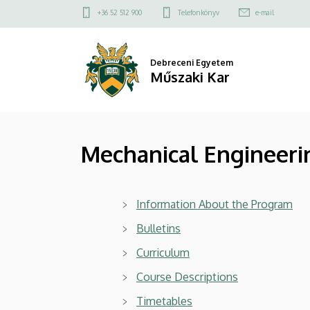
Mechanical
Ugrás
Felső
+36 52 512 900
Telefonkönyv
e-mail
a
kapcsolat
Engineering
tartalomra
menü
MSc
Debreceni Egyetem
Műszaki Kar
|
Műszaki
Mechanical Engineer
Kar
Information About the Program
Bulletins
Curriculum
Course Descriptions
Timetables