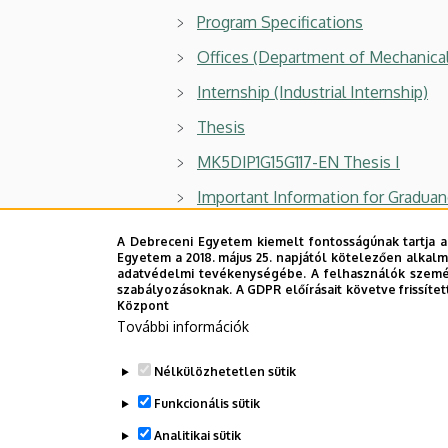
Program Specifications
Offices (Department of Mechanical
Internship (Industrial Internship)
Thesis
MK5DIP1G15G117-EN Thesis I
Important Information for Gradua
State Exam
A Debreceni Egyetem kiemelt fontosságúnak tartja a
Egyetem a 2018. május 25. napjától kötelezően alkalm
Graduation ceremony
adatvédelmi tevékenységébe. A felhasználók személ
szabályozásoknak. A GDPR előírásait követve frissítet
Központ
Legutóbbi frissítés:
2023. 11. 14. 13:01
További információk
Nélkülözhetetlen sütik
Funkcionális sütik
Analitikai sütik