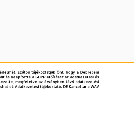
édelmét. Ezúton tájékoztatjuk Önt, hogy a Debreceni
it és beépítette a GDPR előírásait az adatkezelési és
kezelte, megfelelve az érvényben lévő adatkezelési
ashat el:
Adatkezelési tájékoztató.
DE Kancellária WAV