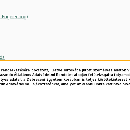
 Engineering)
nds
 rendelkezésére bocsátott, illetve birtokába jutott személyes adatok v
azandó Általános Adatvédelmi Rendelet alapján felülvizsgálta folyamata
yes adatait a Debreceni Egyetem korábban is teljes körültekintéssel 
tük Adatvédelmi Tájékoztatónkat, amelyet az alábbi linkre kattintva olv