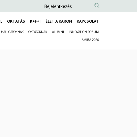
Anonim
Bejelentkezés
Felhasználói
L
OKTATÁS
K+F+I
ÉLET A KARON
KAPCSOLAT
fiók
Fő
menüje
HALLGATÓKNAK
OKTATÓKNAK
ALUMNI
INNOVATION FORUM
navigáció
Másodlagos
AMIRA 2026
navigáció