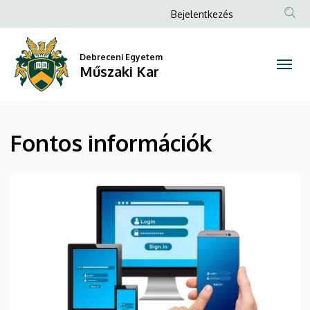
Fontos
Ugrás
Anonim
Bejelentkezés
a
Felhasználói
információk
tartalomra
fiók
Debreceni Egyetem
|
Műszaki Kar
menüje
Műszaki
Kar
Fontos információk