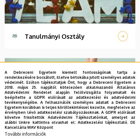
Tanulmányi Osztály
A Debreceni Egyetem kiemelt fontosságúnak tartja a
rendelkezésére bocsátott, illetve birtokába jutott személyes adatok
védelmét. Ezúton tájékoztatjuk Önt, hogy a Debreceni Egyetem a
2018. május 25. napjától kötelezően alkalmazandó Általános
Adatvédelmi Rendelet alapján felülvizsgálta folyamatait és
beépítette a GDPR előírásait az adatkezelési és adatvédelmi
tevékenységébe. A felhasználók személyes adatait a Debreceni
Egyetem korábban is teljes körültekintéssel kezelte, megfelelve az
érvényben lévő adatkezelési szabályozásoknak. A GDPR előírásait
követve frissítettük Adatvédelmi Tájékoztatónkat, amelyet az
alábbi linkre kattintva olvashat el:
Adatkezelési tájékoztató.
DE
Kancellária WAV Központ
További információk
Tanszékek