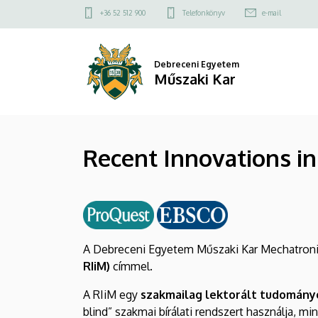
Recent
Ugrás
Felső
+36 52 512 900
Telefonkönyv
e-mail
a
kapcsolat
Innovations
tartalomra
menü
in
Debreceni Egyetem
Műszaki Kar
Mechatronics
|
Recent Innovations i
Műszaki
Kar
A Debreceni Egyetem Műszaki Kar Mechatronika
RIiM)
címmel.
A RIiM egy
szakmailag lektorált tudományo
blind” szakmai bírálati rendszert használja, mi