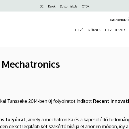
Felső
DE
Karok
Doktori iskola
OTDK
navigáció
KARUNKRÓ
FELVÉTELIZŐKNEK
FELVETTEKNEK
n Mechatronics
i Tanszéke 2014-ben új folyóiratot indított
Recent Innovati
s folyóirat
, amely a mechatronika és a kapcsolódó tudományok
nden cikket legalább két szakértő bírálja el anonim módon, így a 