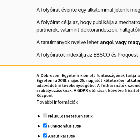
A folyóirat évente egy alkalommal jelenik meg
A folyóirat célja az, hogy publikálja a mech
partnerek, valamint doktoranduszok, hallgatók
A tanulmányok nyelve lehet
angol vagy mag
A folyóiratot indexálja az EBSCO és Proquest 
ISSN: 2064-9622
A Debreceni Egyetem kiemelt fontosságúnak tartja a
További információk
Egyetem a 2018. május 25. napjától kötelezően alkalm
adatvédelmi tevékenységébe. A felhasználók személ
szabályozásoknak. A GDPR előírásait követve frissítet
Legutóbbi frissítés:
2025. 01. 28. 10:14
Központ
További információk
Nélkülözhetetlen sütik
Funkcionális sütik
Analitikai sütik