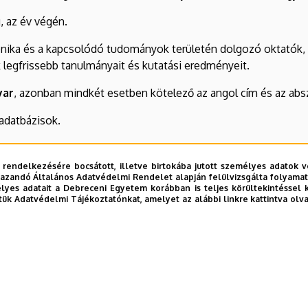
, az év végén.
atronika és a kapcsolódó tudományok területén dolgozó oktatók
 legfrissebb tanulmányait és kutatási eredményeit.
yar
, azonban mindkét esetben kötelező az angol cím és az absz
adatbázisok.
 rendelkezésére bocsátott, illetve birtokába jutott személyes adatok v
azandó Általános Adatvédelmi Rendelet alapján felülvizsgálta folyamata
yes adatait a Debreceni Egyetem korábban is teljes körültekintéssel 
tük Adatvédelmi Tájékoztatónkat, amelyet az alábbi linkre kattintva olv