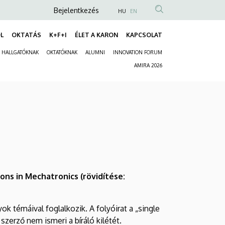
Anonim
Bejelentkezés
HU
EN
Felhasználói
L
OKTATÁS
K+F+I
ÉLET A KARON
KAPCSOLAT
fiók
Fő
menüje
HALLGATÓKNAK
OKTATÓKNAK
ALUMNI
INNOVATION FORUM
navigáció
Másodlagos
AMIRA 2026
navigáció
ons in Mechatronics (rövidítése:
 témáival foglalkozik. A folyóirat a „single
szerző nem ismeri a bíráló kilétét.