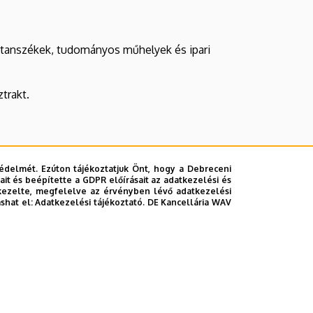
, tanszékek, tudományos műhelyek és ipari
trakt.
édelmét. Ezúton tájékoztatjuk Önt, hogy a Debreceni
it és beépítette a GDPR előírásait az adatkezelési és
kezelte, megfelelve az érvényben lévő adatkezelési
ashat el:
Adatkezelési tájékoztató.
DE Kancellária WAV