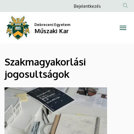
Szakmagyakorlási
Ugrás
Anonim
Bejelentkezés
a
Felhasználói
jogosultságok
tartalomra
fiók
Debreceni Egyetem
|
Műszaki Kar
menüje
Műszaki
Kar
Szakmagyakorlási
jogosultságok