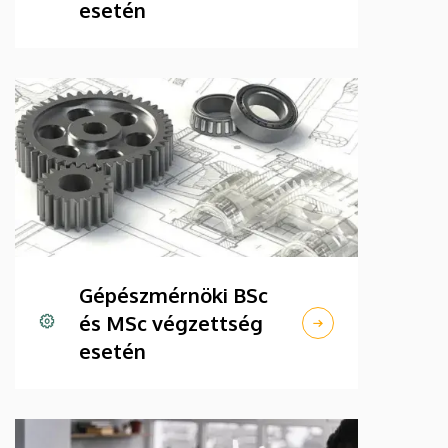
esetén
Gépészmérnöki BSc
és MSc végzettség
esetén