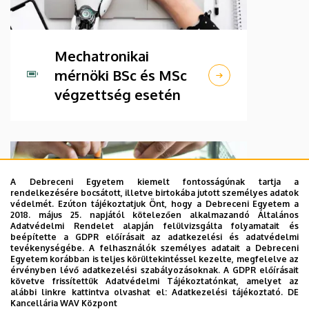
Mechatronikai
mérnöki BSc és MSc
végzettség esetén
A Debreceni Egyetem kiemelt fontosságúnak tartja a
rendelkezésére bocsátott, illetve birtokába jutott személyes adatok
védelmét. Ezúton tájékoztatjuk Önt, hogy a Debreceni Egyetem a
2018. május 25. napjától kötelezően alkalmazandó Általános
Adatvédelmi Rendelet alapján felülvizsgálta folyamatait és
beépítette a GDPR előírásait az adatkezelési és adatvédelmi
tevékenységébe. A felhasználók személyes adatait a Debreceni
Egyetem korábban is teljes körültekintéssel kezelte, megfelelve az
érvényben lévő adatkezelési szabályozásoknak. A GDPR előírásait
követve frissítettük Adatvédelmi Tájékoztatónkat, amelyet az
Villamosmérnöki BSc
alábbi linkre kattintva olvashat el:
Adatkezelési tájékoztató.
DE
Kancellária WAV Központ