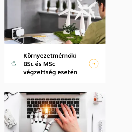
Környezetmérnöki
BSc és MSc
végzettség esetén