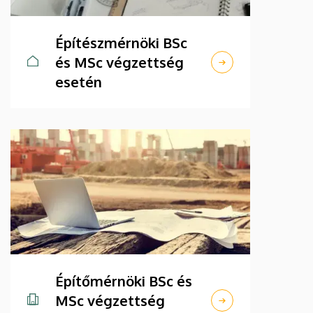
Építészmérnöki BSc
és MSc végzettség
esetén
Építőmérnöki BSc és
MSc végzettség