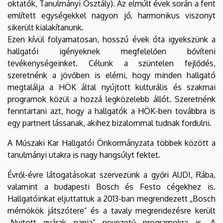
oktatók, Tanulmányi Osztály). Az elmúlt évek során a fent
említett egységekkel nagyon jó, harmonikus viszonyt
sikerült kialakítanunk.
Ezen kívül folyamatosan, hosszú évek óta igyekszünk a
hallgatói igényeknek megfelelően bővíteni
tevékenységeinket. Célunk a szüntelen fejlődés,
szeretnénk a jövőben is elérni, hogy minden hallgató
megtalálja a HÖK által nyújtott kulturális és szakmai
programok közül a hozzá legközelebb állót. Szeretnénk
fenntartani azt, hogy a hallgatók a HÖK-ben továbbra is
egy partnert lássanak, akihez bizalommal tudnak fordulni.
A Műszaki Kar Hallgatói Önkormányzata többek között a
tanulmányi utakra is nagy hangsúlyt fektet.
Évről-évre látogatásokat szervezünk a győri AUDI, Rába,
valamint a budapesti Bosch és Festo cégekhez is.
Hallgatóinkat eljuttattuk a 2013-ban megrendezett „Bosch
mérnökök játszótere” és a tavaly megrendezésre került
„Nyitott gyárak napja” nevezetű programokra is. A