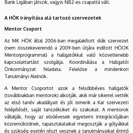
Bank Ligában játszik, vagyis NB2-es csapattá vált.
A HÖK irányítása alá tartozó szervezetek
Mentor Csoport
Az MK HÖK által 2006-ban megalakított diák szervezet
(nem összekeverendő a 2009-ben útjára indított HÖOK
Mentorprogrammal) a hallgatókkal való közvetlenebb
kapcsolattartást szolgálja. Koordinálása a Hallgatói
Önkormányzat feladata. Felelőse a mindenkori
Tanulmányi Alelnök.
A Mentor Csoportot azok a felsőbbéves hallgatók
(továbbiakban mentorok) alkotják, akik már sikerrel vették
az első tanév akadályait és jól ismerik a Kar szervezeti
felépítését, saját tanszéküket és szakukat. A mentorok
vállalják, hogy az elsőévesek egyetemi integrációjában
közreműködnek, tapasztalataikat megosztják a gólyákkal
és szükség esetén részt vesznek a tanulmányaikat érintő