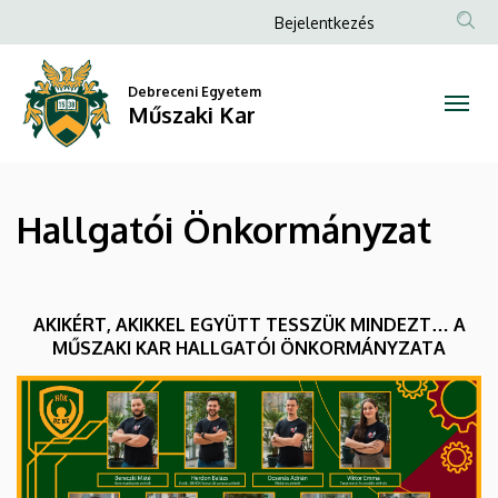
Hallgatói
Ugrás
Anonim
Bejelentkezés
a
Felhasználói
Önkormányzat
tartalomra
fiók
Debreceni Egyetem
|
Műszaki Kar
menüje
Műszaki
Kar
Hallgatói Önkormányzat
AKIKÉRT, AKIKKEL EGYÜTT TESSZÜK MINDEZT… A
MŰSZAKI KAR HALLGATÓI ÖNKORMÁNYZATA