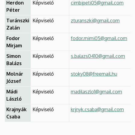
Herdon
Képviselő
cimbipeti05@gmail.com
Péter
Turánszki
Képviselő
zturanszki@gmail.com
Zalán
Fodor
Képviselő
fodor.mimi05@gmail.com
Mirjam
Simon
Képviselő
s.balazs0410@gmail.com
Balázs
Molnár
Képviselő
stoky08@freemail.hu
József
Mádi
Képviselő
madilaszlo1@gmail.com
László
Krajnyák
Képviselő
krjnyk.csaba@gmail.com
Csaba