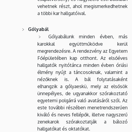
vehetnek részt, ahol megismerkedhetnek
a többi kar hallgatóival.
Gólyabál
Gólyabálunk minden évben, más
karokkal együttműködve kerül
megrendezésre. A rendezvény az Egyetem
Főépületében kap otthont. Az elsőéves
hallgatók nyitótánca minden évben óriási
élmény nyújt a táncosoknak, valamint a
nézőknek is. A bál folytatásaként
elhangzik a gólyaeskü, mely az elsősök
ünnepélyes, de ugyanakkor szórakoztató
egyetemi polgárrá való avatásáról szól. Az
este további részében menetrendszerűen
kiváló és neves fellépők, illetve nagyszerű
zenekarok szórakoztatják a bálozó
hallgatókat és oktatókat.