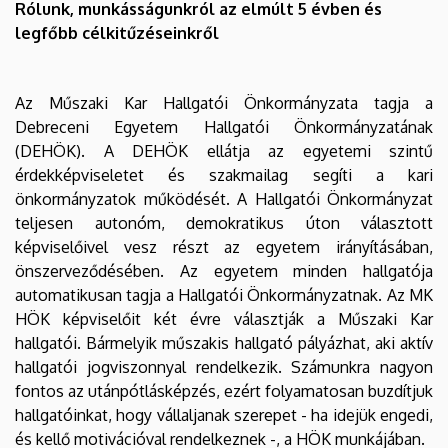
Rólunk, munkásságunkról az elmúlt 5 évben és
legfőbb célkitűzéseinkről
Az Műszaki Kar Hallgatói Önkormányzata tagja a
Debreceni Egyetem Hallgatói Önkormányzatának
(DEHÖK). A DEHÖK ellátja az egyetemi szintű
érdekképviseletet és szakmailag segíti a kari
önkormányzatok működését. A Hallgatói Önkormányzat
teljesen autonóm, demokratikus úton választott
képviselőivel vesz részt az egyetem irányításában,
önszerveződésében. Az egyetem minden hallgatója
automatikusan tagja a Hallgatói Önkormányzatnak. Az MK
HÖK képviselőit két évre választják a Műszaki Kar
hallgatói. Bármelyik műszakis hallgató pályázhat, aki aktív
hallgatói jogviszonnyal rendelkezik. Számunkra nagyon
fontos az utánpótlásképzés, ezért folyamatosan buzdítjuk
hallgatóinkat, hogy vállaljanak szerepet - ha idejük engedi,
és kellő motivációval rendelkeznek -, a HÖK munkájában.