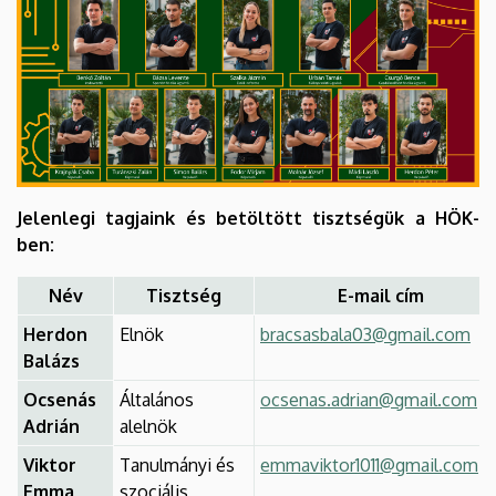
Jelenlegi tagjaink és betöltött tisztségük a HÖK-
ben:
Név
Tisztség
E-mail cím
Herdon
Elnök
bracsasbala03@gmail.com
Balázs
Ocsenás
Általános
ocsenas.adrian@gmail.com
Adrián
alelnök
Viktor
Tanulmányi és
emmaviktor1011@gmail.com
Emma
szociális