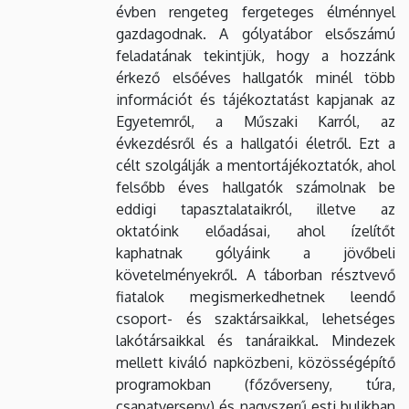
évben rengeteg fergeteges élménnyel
gazdagodnak. A gólyatábor elsőszámú
feladatának tekintjük, hogy a hozzánk
érkező elsőéves hallgatók minél több
információt és tájékoztatást kapjanak az
Egyetemről, a Műszaki Karról, az
évkezdésről és a hallgatói életről. Ezt a
célt szolgálják a mentortájékoztatók, ahol
felsőbb éves hallgatók számolnak be
eddigi tapasztalataikról, illetve az
oktatóink előadásai, ahol ízelítőt
kaphatnak gólyáink a jövőbeli
követelményekről. A táborban résztvevő
fiatalok megismerkedhetnek leendő
csoport- és szaktársaikkal, lehetséges
lakótársaikkal és tanáraikkal. Mindezek
mellett kiváló napközbeni, közösségépítő
programokban (főzőverseny, túra,
csapatverseny) és nagyszerű esti bulikban