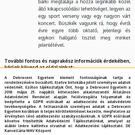
bárki megtalálja a hozzá leginkább közel
álló kikapcsolódási lehetőséget, legyen az
egy sport verseny vagy egy nagyon várt
koncert. Büszkék vagyunk rá, hogy évről
évre egyre több oktató, jelenlegi és
egykori hallgató tisztel meg minket
jelenlétével.
További fontos és naprakész információk érdekében,
kérlek kövesd az oldalainkat:
Facebook:
A Debreceni Egyetem kiemelt fontosságúnak tartja a
rendelkezésére bocsátott, illetve birtokába jutott személyes adatok
https://www.facebook.com/demkhokhivatalos
védelmét. Ezúton tájékoztatjuk Önt, hogy a Debreceni Egyetem a
2018. május 25. napjától kötelezően alkalmazandó Általános
Instagram:
Adatvédelmi Rendelet alapján felülvizsgálta folyamatait és
beépítette a GDPR előírásait az adatkezelési és adatvédelmi
https://www.instagram.com/demkhok_official/
tevékenységébe. A felhasználók személyes adatait a Debreceni
Egyetem korábban is teljes körültekintéssel kezelte, megfelelve az
TikTok:
https://www.tiktok.com/@demkhok
érvényben lévő adatkezelési szabályozásoknak. A GDPR előírásait
követve frissítettük Adatvédelmi Tájékoztatónkat, amelyet az
Weboldal:
alábbi linkre kattintva olvashat el:
Adatkezelési tájékoztató.
DE
Kancellária WAV Központ
http://mkhok.unideb.hu
(karbantartás alatt)