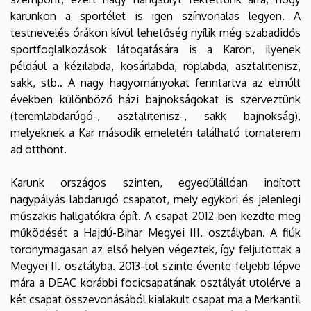
karunkon a sportélet is igen színvonalas legyen. A
testnevelés órákon kívül lehetőség nyílik még szabadidős
sportfoglalkozások látogatására is a Karon, ilyenek
például a kézilabda, kosárlabda, röplabda, asztalitenisz,
sakk, stb.. A nagy hagyományokat fenntartva az elmúlt
években különböző házi bajnokságokat is szerveztünk
(teremlabdarúgó-, asztalitenisz-, sakk bajnokság),
melyeknek a Kar második emeletén található tornaterem
ad otthont.
Karunk országos szinten, egyedülállóan indított
nagypályás labdarugó csapatot, mely egykori és jelenlegi
műszakis hallgatókra épít. A csapat 2012-ben kezdte meg
működését a Hajdú-Bihar Megyei III. osztályban. A fiúk
toronymagasan az első helyen végeztek, így feljutottak a
Megyei II. osztályba. 2013-tol szinte évente feljebb lépve
mára a DEAC korábbi focicsapatának osztályát utolérve a
két csapat összevonásából kialakult csapat ma a Merkantil