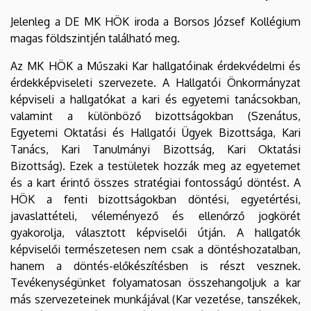
Jelenleg a DE MK HÖK iroda a Borsos József Kollégium
magas földszintjén található meg.
Az MK HÖK a Műszaki Kar hallgatóinak érdekvédelmi és
érdekképviseleti szervezete. A Hallgatói Önkormányzat
képviseli a hallgatókat a kari és egyetemi tanácsokban,
valamint a különböző bizottságokban (Szenátus,
Egyetemi Oktatási és Hallgatói Ügyek Bizottsága, Kari
Tanács, Kari Tanulmányi Bizottság, Kari Oktatási
Bizottság). Ezek a testületek hozzák meg az egyetemet
és a kart érintő összes stratégiai fontosságú döntést. A
HÖK a fenti bizottságokban döntési, egyetértési,
javaslattételi, véleményező és ellenőrző jogkörét
gyakorolja, választott képviselői útján. A hallgatók
képviselői természetesen nem csak a döntéshozatalban,
hanem a döntés-előkészítésben is részt vesznek.
Tevékenységünket folyamatosan összehangoljuk a kar
más szervezeteinek munkájával (Kar vezetése, tanszékek,