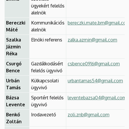
ügyekért felelős
alelnök
Bereczki
Kommunikációs
bereczki.mate.bm@gmail.co
Máté
alelnök
Szalka
Elnöki referens
zalka.azmin@gmail.com
Jázmin
Réka
Csurgó
Gazdálkodásért
csbence0916@gmail.com
Bence
felelős ügyvivő
Urbán
Külkapcsolati
urbantamas54@gmail.com
Tamás
ügyvivő
Bázsa
Sportért felelős
leventebazsa04@gmail.com
Levente
ügyvivő
Benkő
Irodavezető
zoli.znb@gmail.com
Zoltán