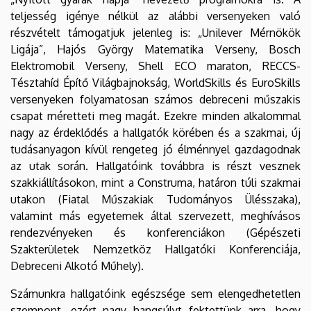
teljesség igénye nélkül az alábbi versenyeken való
részvételt támogatjuk jelenleg is: „Unilever Mérnökök
Ligája”, Hajós György Matematika Verseny, Bosch
Elektromobil Verseny, Shell ECO maraton, RECCS-
Tésztahíd Építő Világbajnokság, WorldSkills és EuroSkills
versenyeken folyamatosan számos debreceni műszakis
csapat méretteti meg magát. Ezekre minden alkalommal
nagy az érdeklődés a hallgatók körében és a szakmai, új
tudásanyagon kívül rengeteg jó élménnyel gazdagodnak
az utak során. Hallgatóink továbbra is részt vesznek
szakkiállításokon, mint a Construma, határon túli szakmai
utakon (Fiatal Műszakiak Tudományos Ülésszaka),
valamint más egyetemek által szervezett, meghívásos
rendezvényeken és konferenciákon (Gépészeti
Szakterületek Nemzetköz Hallgatóki Konferenciája,
Debreceni Alkotó Műhely).
Számunkra hallgatóink egészsége sem elengedhetetlen
szempont, ezért nagy hangsúlyt fektettünk arra, hogy