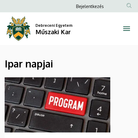
Ipar
Ugrás
Anonim
Bejelentkezés
a
Felhasználói
napjai
tartalomra
fiók
Debreceni Egyetem
|
Műszaki Kar
menüje
Műszaki
Kar
Ipar napjai