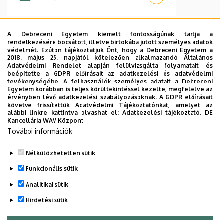
A Debreceni Egyetem kiemelt fontosságúnak tartja a
rendelkezésére bocsátott, illetve birtokába jutott személyes adatok
védelmét. Ezúton tájékoztatjuk Önt, hogy a Debreceni Egyetem a
2018. május 25. napjától kötelezően alkalmazandó Általános
Adatvédelmi Rendelet alapján felülvizsgálta folyamatait és
beépítette a GDPR előírásait az adatkezelési és adatvédelmi
tevékenységébe. A felhasználók személyes adatait a Debreceni
Egyetem korábban is teljes körültekintéssel kezelte, megfelelve az
érvényben lévő adatkezelési szabályozásoknak. A GDPR előírásait
követve frissítettük Adatvédelmi Tájékoztatónkat, amelyet az
alábbi linkre kattintva olvashat el:
Adatkezelési tájékoztató.
DE
Kancellária WAV Központ
További információk
Rólunk mondták
Nélkülözhetetlen sütik
Funkcionális sütik
Analitikai sütik
Hirdetési sütik