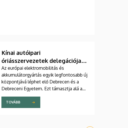
Kínai autóipari
óriásszervezetek delegációja a
Debreceni Egyetemen
Az európai elektromobilitás és
akkumulátorgyártás egyik legfontosabb új
központjává léphet elő Debrecen és a
Debreceni Egyetem. Ezt támasztja alá az
a csütörtöki találkozó is, mely során
magas rangú kínai delegációt fogadtak az
TOVÁBB
intézmény vezetői a Főépület Rektori
Tanácstermében. A megbeszélés
fókuszában az egyetem hivatalos