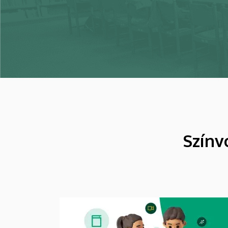
Színv