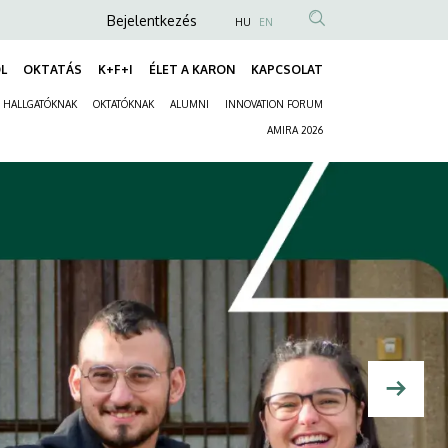
Anonim
Bejelentkezés
HU
EN
Felhasználói
L
OKTATÁS
K+F+I
ÉLET A KARON
KAPCSOLAT
fiók
Fő
menüje
HALLGATÓKNAK
OKTATÓKNAK
ALUMNI
INNOVATION FORUM
navigáció
Másodlagos
AMIRA 2026
navigáció