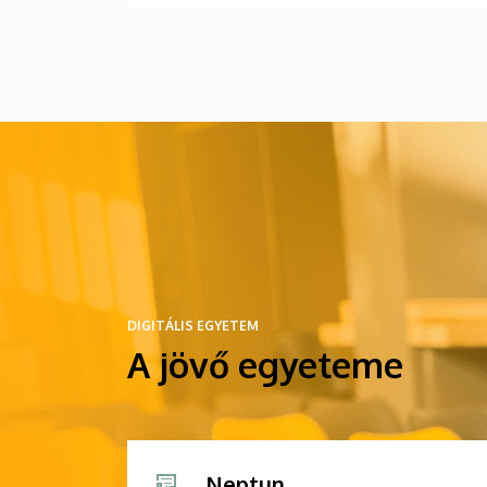
DIGITÁLIS EGYETEM
A jövő egyeteme
Neptun