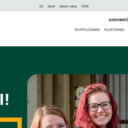
Felső
DE
Karok
Doktori iskola
OTDK
navigáció
KARUNKRÓ
FELVÉTELIZŐKNEK
FELVETTEKNEK