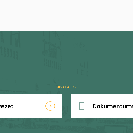
HIVATALOS
vezet
Dokumentumt