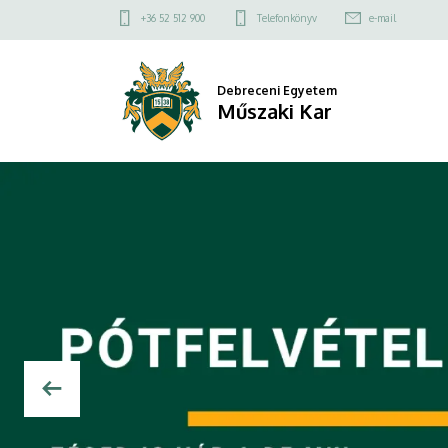
Műszaki
Felső
+36 52 512 900
Telefonkönyv
e-mail
kapcsolat
Kar
menü
Debreceni Egyetem
Műszaki Kar
DIAVETÍTÉS