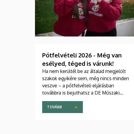
Pótfelvételi 2026 - Még van
esélyed, téged is várunk!
Ha nem kerültél be az általad megjelölt
szakok egyikére sem, még nincs minden
veszve – a pótfelvételi eljárásban
továbbra is bejuthatsz a DE Műszaki
Karára. Íme, a legfontosabb tudnivalók,
hogy időben felkészülhess.
TOVÁBB