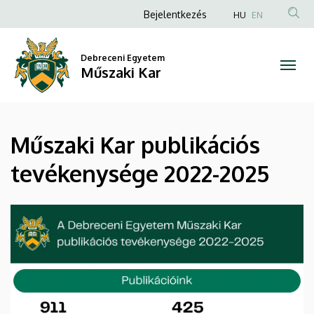
Műszaki
Ugrás
Anonim
Bejelentkezés
HU
EN
a
Felhasználói
Kar
tartalomra
fiók
Debreceni Egyetem
publikációs
Műszaki Kar
menüje
tevékenysége
2022-
Műszaki Kar publikációs
2025
tevékenysége 2022-2025
|
Műszaki
Kar