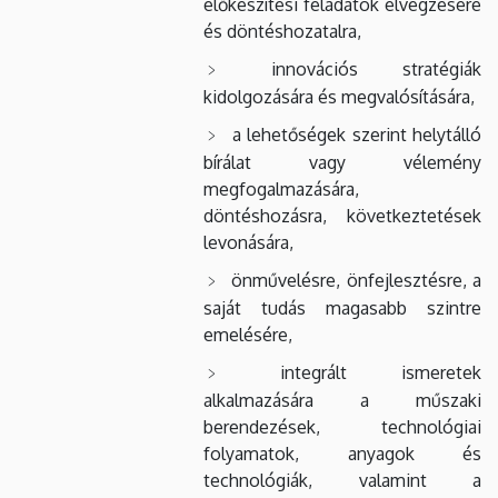
előkészítési feladatok elvégzésére
és döntéshozatalra,
innovációs stratégiák
kidolgozására és megvalósítására,
a lehetőségek szerint helytálló
bírálat vagy vélemény
megfogalmazására,
döntéshozásra, következtetések
levonására,
önművelésre, önfejlesztésre, a
saját tudás magasabb szintre
emelésére,
integrált ismeretek
alkalmazására a műszaki
berendezések, technológiai
folyamatok, anyagok és
technológiák, valamint a