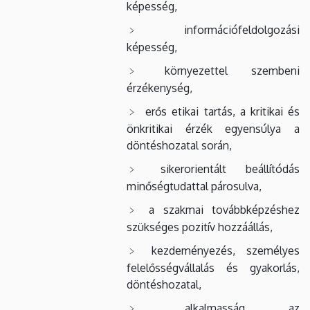
képesség,
információfeldolgozási
képesség,
környezettel szembeni
érzékenység,
erős etikai tartás, a kritikai és
önkritikai érzék egyensúlya a
döntéshozatal során,
sikerorientált beállítódás
minőségtudattal párosulva,
a szakmai továbbképzéshez
szükséges pozitív hozzáállás,
kezdeményezés, személyes
felelősségvállalás és gyakorlás,
döntéshozatal,
alkalmasság az