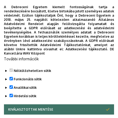
A Debreceni Egyetem kiemelt fontosságúnak tartja a
A mesterképzésbe való felvétel feltétele, hogy a felsorolt
rendelkezésére bocsátott, illetve birtokába jutott személyes adatok
ismeretkörökben legalább 30 kredittel rendelkezzen a
védelmét. Ezúton tájékoztatjuk Önt, hogy a Debreceni Egyetem a
2018. május 25. napjától kötelezően alkalmazandó Általános
hallgató. A hiányzó krediteket a mesterfokozat
Adatvédelmi Rendelet alapján felülvizsgálta folyamatait és
megszerzésére irányuló képzéssel párhuzamosan, a
beépítette a GDPR előírásait az adatkezelési és adatvédelmi
tevékenységébe. A felhasználók személyes adatait a Debreceni
felvételtől számított két féléven belül, a felsőoktatási
Egyetem korábban is teljes körültekintéssel kezelte, megfelelve az
intézmény tanulmányi és vizsgaszabályzatában
érvényben lévő adatkezelési szabályozásoknak. A GDPR előírásait
követve frissítettük Adatvédelmi Tájékoztatónkat, amelyet az
meghatározottak szerint meg kell szerezni.
alábbi linkre kattintva olvashat el:
Adatkezelési tájékoztató.
DE
Kancellária WAV Központ
A műszaki menedzser mesterszak tanterve itt érhető el.
További információk
A felvételi eljárásról itt olvashat bővebben.
Nélkülözhetetlen sütik
Legutóbbi frissítés:
2024. 11. 04. 21:54
Funkcionális sütik
Analitikai sütik
Hirdetési sütik
KIVÁLASZTOTTAK MENTÉSE
WITHDRAW CONSENT