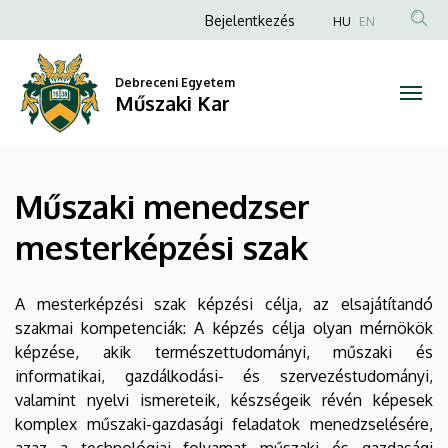
Műszaki
Ugrás
Anonim
Bejelentkezés
HU
EN
a
Felhasználói
menedzser
tartalomra
fiók
Debreceni Egyetem
mesterképzési
Műszaki Kar
menüje
szak
|
Műszaki menedzser
Műszaki
mesterképzési szak
Kar
A mesterképzési szak képzési célja, az elsajátítandó
szakmai kompetenciák: A képzés célja olyan mérnökök
képzése, akik természettudományi, műszaki és
informatikai, gazdálkodási- és szervezéstudományi,
valamint nyelvi ismereteik, készségeik révén képesek
komplex műszaki-gazdasági feladatok menedzselésére,
azaz a technológiai folyamat műszaki és gazdasági