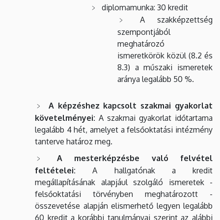
diplomamunka: 30 kredit
A szakképzettség
szempontjából
meghatározó
ismeretkörök közül (8.2 és
8.3) a műszaki
ismeretek
aránya legalább 50 %.
A képzéshez kapcsolt szakmai gyakorlat
követelményei:
A szakmai gyakorlat időtartama
legalább 4 hét, amelyet a felsőoktatási intézmény
tanterve határoz meg.
A mesterképzésbe való felvétel
feltételei:
A hallgatónak a kredit
megállapításának alapjául szolgáló ismeretek -
felsőoktatási törvényben meghatározott -
összevetése alapján elismerhető legyen legalább
60 kredit a korábbi tanulmányai szerint az alábbi