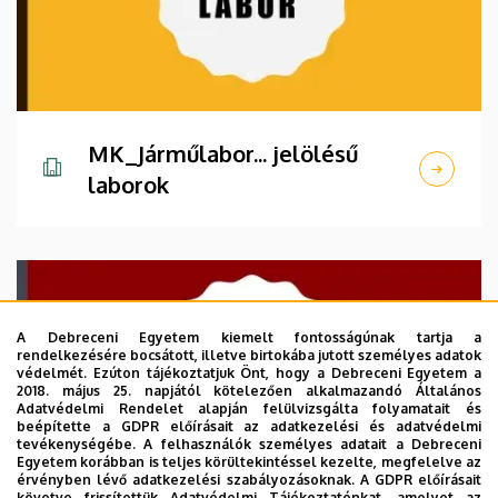
MK_Járműlabor... jelölésű
laborok
A Debreceni Egyetem kiemelt fontosságúnak tartja a
rendelkezésére bocsátott, illetve birtokába jutott személyes adatok
védelmét. Ezúton tájékoztatjuk Önt, hogy a Debreceni Egyetem a
2018. május 25. napjától kötelezően alkalmazandó Általános
Adatvédelmi Rendelet alapján felülvizsgálta folyamatait és
beépítette a GDPR előírásait az adatkezelési és adatvédelmi
tevékenységébe. A felhasználók személyes adatait a Debreceni
Egyetem korábban is teljes körültekintéssel kezelte, megfelelve az
érvényben lévő adatkezelési szabályozásoknak. A GDPR előírásait
követve frissítettük Adatvédelmi Tájékoztatónkat, amelyet az