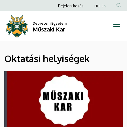
Oktatási
Ugrás
Anonim
Bejelentkezés
HU
EN
a
Felhasználói
helyiségek
tartalomra
fiók
Debreceni Egyetem
|
Műszaki Kar
menüje
Műszaki
Kar
Oktatási helyiségek