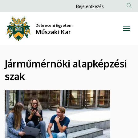
Járműmérnöki
Ugrás
Anonim
Bejelentkezés
a
Felhasználói
alapképzési
tartalomra
fiók
Debreceni Egyetem
szak
Műszaki Kar
menüje
|
Műszaki
Járműmérnöki alapképzési
Kar
szak