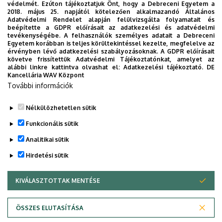
védelmét. Ezúton tájékoztatjuk Önt, hogy a Debreceni Egyetem a
2018. május 25. napjától kötelezően alkalmazandó Általános
Adatvédelmi Rendelet alapján felülvizsgálta folyamatait és
beépítette a GDPR előírásait az adatkezelési és adatvédelmi
tevékenységébe. A felhasználók személyes adatait a Debreceni
Egyetem korábban is teljes körültekintéssel kezelte, megfelelve az
érvényben lévő adatkezelési szabályozásoknak. A GDPR előírásait
követve frissítettük Adatvédelmi Tájékoztatónkat, amelyet az
alábbi linkre kattintva olvashat el:
Adatkezelési tájékoztató.
DE
Kancellária WAV Központ
További információk
Felvételi jelentkezés
Nélkülözhetetlen sütik
Funkcionális sütik
Analitikai sütik
Hirdetési sütik
KIVÁLASZTOTTAK MENTÉSE
WITHDRAW CONSENT
Adatvédelem
Adatvédelem
ÖSSZES ELUTASÍTÁSA
Technikai információk