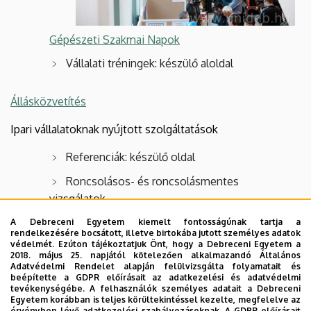
Gépészeti Szakmai Napok
Vállalati tréningek: készülő aloldal
Állásközvetítés
Ipari vállalatoknak nyújtott szolgáltatások
Referenciák: készülő oldal
Roncsolásos- és roncsolásmentes
vizsgálatok
Környezetszimulációs vizsgálatok
A Debreceni Egyetem kiemelt fontosságúnak tartja a
rendelkezésére bocsátott, illetve birtokába jutott személyes adatok
védelmét. Ezúton tájékoztatjuk Önt, hogy a Debreceni Egyetem a
Ragasztástechnikai vizsgálatok
2018. május 25. napjától kötelezően alkalmazandó Általános
Adatvédelmi Rendelet alapján felülvizsgálta folyamatait és
Gép-és terméktervezés
beépítette a GDPR előírásait az adatkezelési és adatvédelmi
tevékenységébe. A felhasználók személyes adatait a Debreceni
Modellezési és szimulációs feladatok
Egyetem korábban is teljes körültekintéssel kezelte, megfelelve az
érvényben lévő adatkezelési szabályozásoknak. A GDPR előírásait