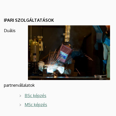
IPARI SZOLGÁLTATÁSOK
Duális
partnervállalatok
BSc képzés
MSc képzés