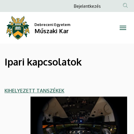
Ipari
Ugrás
Anonim
Bejelentkezés
a
Felhasználói
kapcsolatok
tartalomra
fiók
Debreceni Egyetem
|
Műszaki Kar
menüje
Műszaki
Kar
Ipari kapcsolatok
KIHELYEZETT TANSZÉKEK