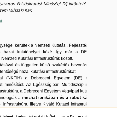
lyázaton Felsőoktatási Minőségi Díj kitüntetésben
etem Műszaki Kar.
"
át
.
égei kerültek a Nemzeti Kutatási, Fejlesztési és
kező hazai kutatóhelyei közé. Így már a DE 11
Nemzeti Kutatási Infrastruktúrák között.
yításával és független külső szakértők bevonásával
elentőségű hazai kutatási infrastruktúrákat.
vatal (NKFIH) a Debreceni Egyetem (DE) négy
at minősítést. Az Egészségipari Multidiszciplináris
frastruktúra, a Debreceni Egyetem Vegyipari kutatás-
mechatronikában és a robotikában
chnológiák a
Infrastruktúra, illetve Kiváló Kutatói Infrastruktúra
édelmét. Ezúton tájékoztatjuk Önt, hogy a Debreceni