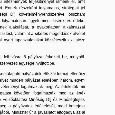
si intézmények teljesítményét ismerik el, amelyek
. Ennek részeként folyamatos, stratégiai jellegű
ségi Díj követelményrendszerével összhangban
 folyamatosan figyelemmel kísérik és értékelik a
ének alakulását, a gyakorlatban alkalmazzák az
esztést, valamint a sikeres megoldások átvételét. A
al nyert tapasztalataikat közzéteszik az intézmény
 felhívásra 6 pályázat érkezett be, melyből 2-őt
szervezeti egysége nyújtott be.
ésen alapuló pályázatok először formai ellenőrzésen
 melyet minden pályázat esetében három, egymástól
ös véleményt fogalmaztak meg. Az értékelők minden
átogatást követően fogalmazták meg az értékelők
lló Felsőoktatási Minőség Díj és Minőségfejlesztési
meg a pályázatok értékelését, majd beterjesztette
ából. Miniszter úr a javaslatot elfogadva az alábbi