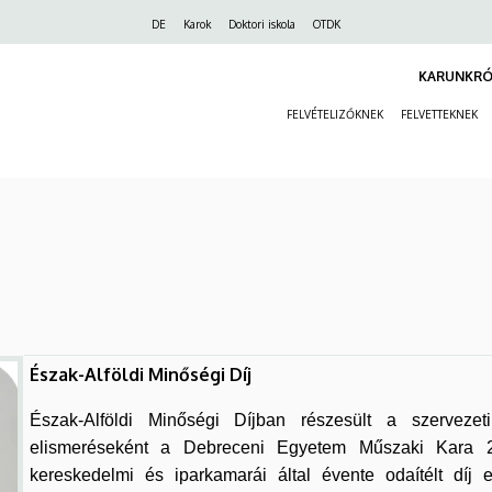
Felső
DE
Karok
Doktori iskola
OTDK
navigáció
KARUNKRÓ
FELVÉTELIZŐKNEK
FELVETTEKNEK
Észak-Alföldi Minőségi Díj
Észak-Alföldi Minőségi Díjban részesült a szervezet
elismeréseként a Debreceni Egyetem Műszaki Kara 2
kereskedelmi és iparkamarái által évente odaítélt díj e