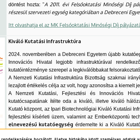
A 2011. évi Felsőoktatási Minőségi Díj pá
döntést hozta: "
részesül szervezeti egység kategóriában a Debreceni Egy
Itt olvashatja el az MK Felsőoktatási Minőségi Díj pályázat
Kiváló Kutatási Infrastruktúra
2024. novemberében a Debreceni Egyetem újabb kutatóegys
Innovációs Hivatal legjobb infrastruktúrával rendel
kutatóintézménye szerepel a legkiválóbbakat felsorakoztató 
A Nemzeti Kutatási Infrastruktúra Bizottság szakmai irán
lezajlott értékelés célja az volt, hogy azonosítsa a kiemelt j
A Nemzeti Kutatási, Fejlesztési és Innovációs Hi
kutatócsapatának ítélte oda a kiváló, illetve kiváló hálóz
Kutató központ, az Ipari Biotechnológiai Kiváló Kutatási In
fejlesztési kísérleti üzem, valamint az Emberközpontú te
elnevezésű kutatóegység
érdemelte ki a Kiváló Kutatói 
Hálózat címet.
 rendelkezésére bocsátott, illetve birtokába jutott személyes adatok v