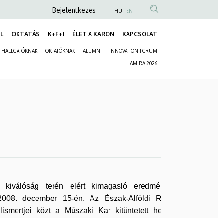
Anonim
Bejelentkezés
HU
EN
Felhasználói
L
OKTATÁS
K+F+I
ÉLET A KARON
KAPCSOLAT
fiók
Fő
menüje
HALLGATÓKNAK
OKTATÓKNAK
ALUMNI
INNOVATION FORUM
navigáció
Másodlagos
AMIRA 2026
navigáció
i kiválóság terén elért kimagasló eredmények
008. december 15-én. Az Észak-Alföldi Régió
lismertjei közt a Műszaki Kar kitüntetett helyen