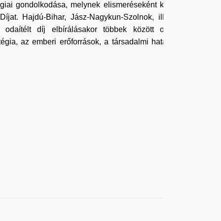
égiai gondolkodása, melynek elismeréseként kapta
jat. Hajdú-Bihar, Jász-Nagykun-Szolnok, illetve
daítélt díj elbírálásakor többek között olyan
égia, az emberi erőforrások, a társadalmi hatások