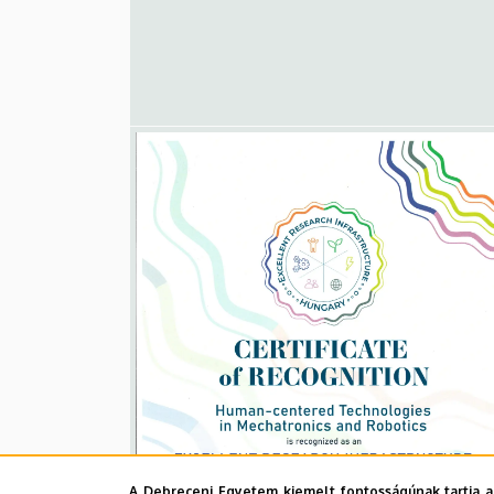
A Debreceni Egyetem kiemelt fontosságúnak tartja a