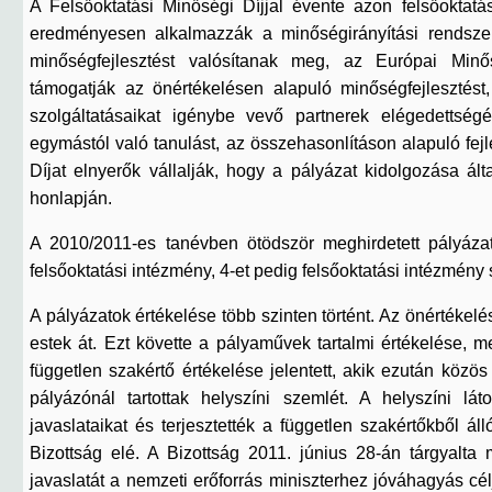
A Felsőoktatási Minőségi Díjjal évente azon felsőoktatá
eredményesen alkalmazzák a minőségirányítási rendszert
minőségfejlesztést valósítanak meg, az Európai Minő
támogatják az önértékelésen alapuló minőségfejlesztést,
szolgáltatásaikat igénybe vevő partnerek elégedettség
egymástól való tanulást, az összehasonlításon alapuló fejl
Díjat elnyerők vállalják, hogy a pályázat kidolgozása ált
honlapján.
A 2010/2011-es tanévben ötödször meghirdetett pályázati
felsőoktatási intézmény, 4-et pedig felsőoktatási intézmény 
A pályázatok értékelése több szinten történt. Az önértékel
estek át. Ezt követte a pályaművek tartalmi értékelése,
független szakértő értékelése jelentett, akik ezután köz
pályázónál tartottak helyszíni szemlét. A helyszíni l
javaslataikat és terjesztették a független szakértőkből á
Bizottság elé. A Bizottság 2011. június 28-án tárgyalta 
javaslatát a nemzeti erőforrás miniszterhez jóváhagyás célj