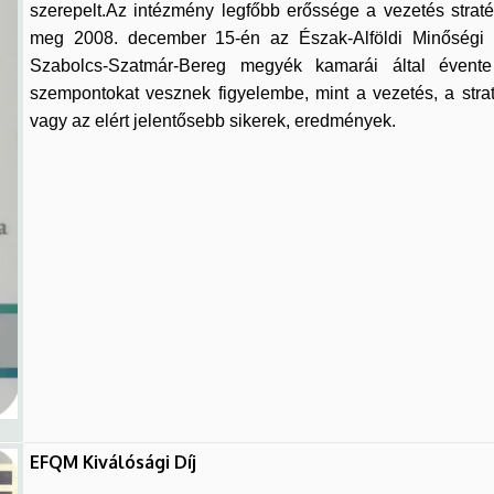
szerepelt.Az intézmény legfőbb erőssége a vezetés strat
meg 2008. december 15-én az Észak-Alföldi Minőségi Dí
Szabolcs-Szatmár-Bereg megyék kamarái által évente o
szempontokat vesznek figyelembe, mint a vezetés, a strat
vagy az elért jelentősebb sikerek, eredmények.
EFQM Kiválósági Díj