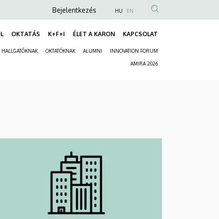
Anonim
Bejelentkezés
HU
EN
Felhasználói
L
OKTATÁS
K+F+I
ÉLET A KARON
KAPCSOLAT
fiók
Fő
menüje
HALLGATÓKNAK
OKTATÓKNAK
ALUMNI
INNOVATION FORUM
navigáció
Másodlagos
AMIRA 2026
navigáció