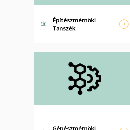
Építészmérnöki
Tanszék
Gépészmérnöki