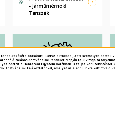
- Járműmérnöki
Tanszék
 rendelkezésére bocsátott, illetve birtokába jutott személyes adatok v
azandó Általános Adatvédelmi Rendelet alapján felülvizsgálta folyamata
yes adatait a Debreceni Egyetem korábban is teljes körültekintéssel 
tük Adatvédelmi Tájékoztatónkat, amelyet az alábbi linkre kattintva olv
Mérnöki
Menedzsment
Tanszék