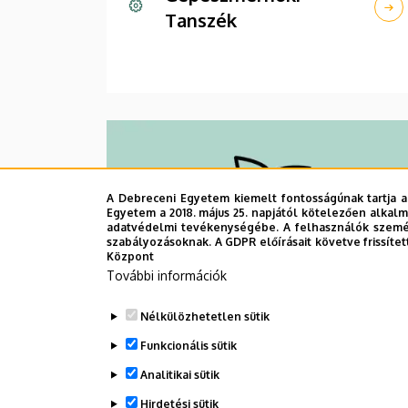
Tanszék
A Debreceni Egyetem kiemelt fontosságúnak tartja a
Egyetem a 2018. május 25. napjától kötelezően alkalm
adatvédelmi tevékenységébe. A felhasználók személ
szabályozásoknak. A GDPR előírásait követve frissítet
Központ
További információk
Nélkülözhetetlen sütik
Környezetmérnöki
Funkcionális sütik
Tanszék
Analitikai sütik
Hirdetési sütik