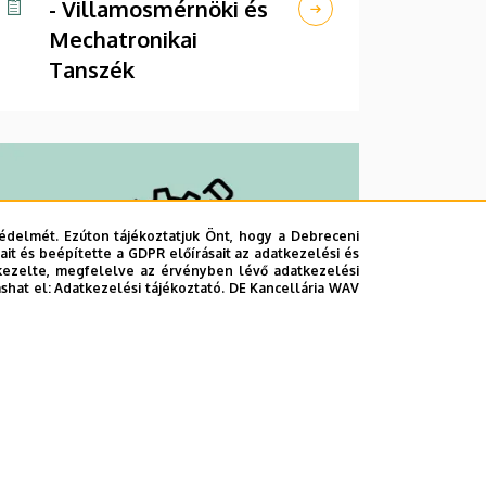
- Villamosmérnöki és
Mechatronikai
Tanszék
édelmét. Ezúton tájékoztatjuk Önt, hogy a Debreceni
it és beépítette a GDPR előírásait az adatkezelési és
kezelte, megfelelve az érvényben lévő adatkezelési
ashat el:
Adatkezelési tájékoztató.
DE Kancellária WAV
Műszaki Alaptárgyi
Tanszék