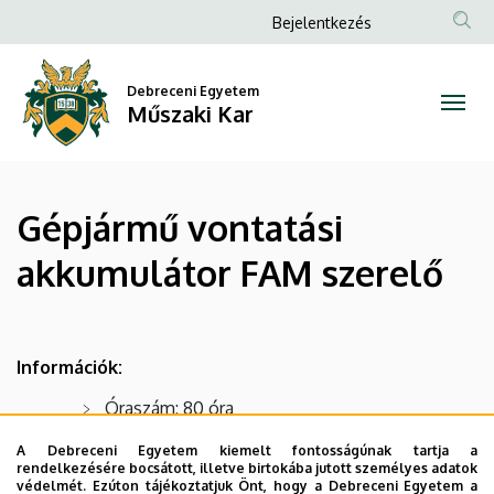
Ugrás
Anonim
Bejelentkezés
a
Felhasználói
Gépjármű
tartalomra
fiók
Debreceni Egyetem
vontatási
Műszaki Kar
menüje
akkumulátor
FAM
​​​​​​​Gépjármű vontatási
szerelő
akkumulátor FAM szerelő
|
Műszaki
Információk:
Kar
Óraszám: 80 óra
Képzési díj: 350.000 Ft (a vizsgadíjat nem
A Debreceni Egyetem kiemelt fontosságúnak tartja a
rendelkezésére bocsátott, illetve birtokába jutott személyes adatok
tartalmazza)
védelmét. Ezúton tájékoztatjuk Önt, hogy a Debreceni Egyetem a