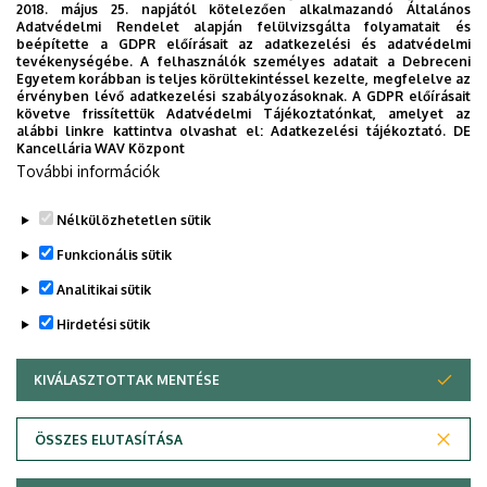
2018. május 25. napjától kötelezően alkalmazandó Általános
Választható időpontok:
Adatvédelmi Rendelet alapján felülvizsgálta folyamatait és
2025.10.06.-2025.10.10.
beépítette a GDPR előírásait az adatkezelési és adatvédelmi
tevékenységébe. A felhasználók személyes adatait a Debreceni
Egyetem korábban is teljes körültekintéssel kezelte, megfelelve az
2025.11.12.-2025.11.17.
érvényben lévő adatkezelési szabályozásoknak. A GDPR előírásait
követve frissítettük Adatvédelmi Tájékoztatónkat, amelyet az
2026.02.16.-2026.02.20.
alábbi linkre kattintva olvashat el:
Adatkezelési tájékoztató.
DE
Kancellária WAV Központ
További információk
Jelentkezés és részletes információ kérhető:
felnottkepzes@eng.unideb.hu
Nélkülözhetetlen sütik
Legutóbbi frissítés:
2025. 10. 20. 15:48
Funkcionális sütik
Analitikai sütik
Hirdetési sütik
KIVÁLASZTOTTAK MENTÉSE
WITHDRAW CONSENT
Adatvédelem
Adatvédelem
ÖSSZES ELUTASÍTÁSA
Technikai információk