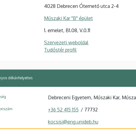
4028 Debrecen Ótemető utca 2-4
Műszaki Kar "B" épület
1. emelet, B1.08, V.0.11
Szervezeti weboldal
Tudóstér profil
nyos dékánhelyettes
ység
Debreceni Egyetem, Műszaki Kar, Műszak
fonszám
+36 52 415 155
77732
kocsisi@eng.unideb.hu
4028 Debrecen Ótemető utca 2-4