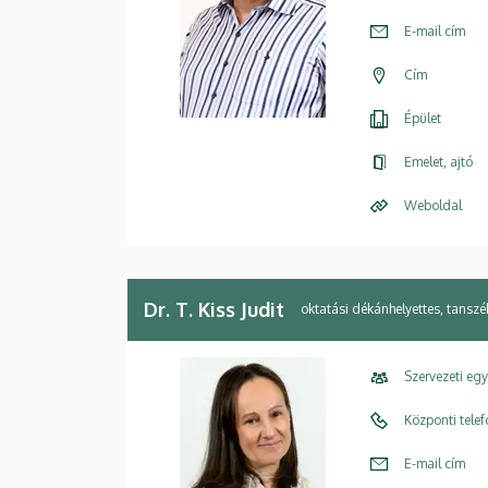
E-mail cím
Cím
Épület
Emelet, ajtó
Weboldal
Dr. T. Kiss Judit
oktatási dékánhelyettes, tansz
Szervezeti eg
Központi tele
E-mail cím