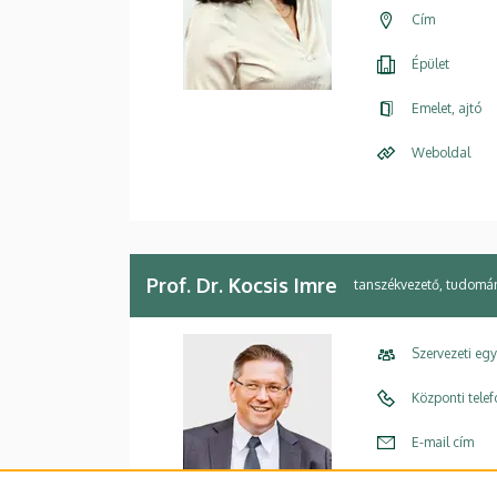
Cím
Épület
Emelet, ajtó
Weboldal
Prof. Dr. Kocsis Imre
tanszékvezető, tudomá
Szervezeti eg
Központi tele
E-mail cím
Cím