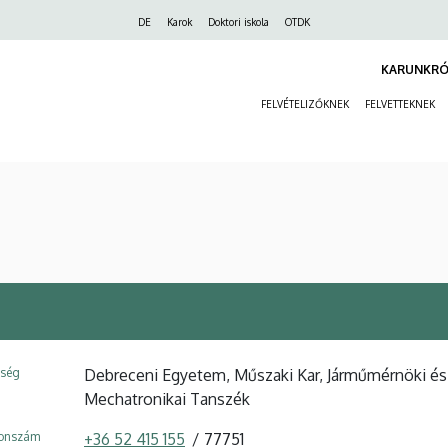
Felső
DE
Karok
Doktori iskola
OTDK
navigáció
KARUNKRÓ
FELVÉTELIZŐKNEK
FELVETTEKNEK
ység
Debreceni Egyetem, Műszaki Kar, Járműmérnöki és
Mechatronikai Tanszék
fonszám
+36 52 415 155
77751