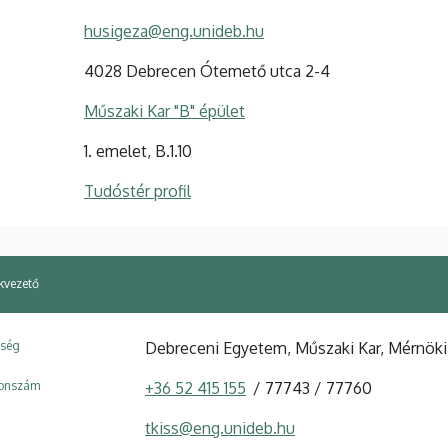
husigeza@eng.unideb.hu
4028 Debrecen Ótemető utca 2-4
Műszaki Kar "B" épület
1. emelet, B.1.10
Tudóstér profil
ékvezető
ység
Debreceni Egyetem, Műszaki Kar, Mérnö
fonszám
+36 52 415 155
77743
77760
tkiss@eng.unideb.hu