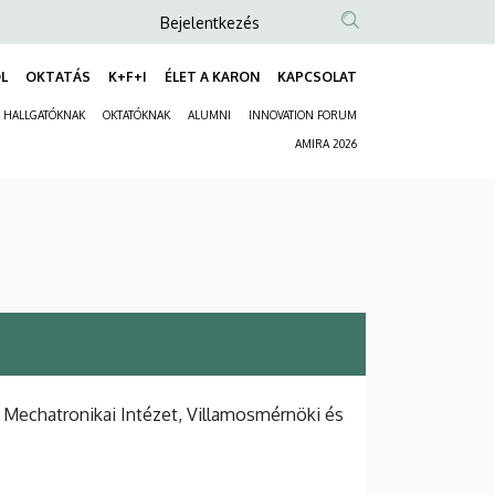
Anonim
Bejelentkezés
Felhasználói
L
OKTATÁS
K+F+I
ÉLET A KARON
KAPCSOLAT
fiók
Fő
menüje
HALLGATÓKNAK
OKTATÓKNAK
ALUMNI
INNOVATION FORUM
navigáció
Másodlagos
AMIRA 2026
navigáció
 Mechatronikai Intézet, Villamosmérnöki és