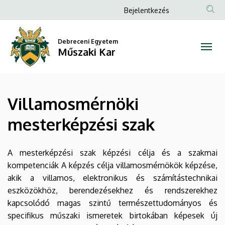
Villamosmérnöki
Ugrás
Anonim
Bejelentkezés
a
Felhasználói
mesterképzési
tartalomra
fiók
Debreceni Egyetem
szak
Műszaki Kar
menüje
|
Műszaki
Villamosmérnöki
Kar
mesterképzési szak
A mesterképzési szak képzési célja és a szakmai
kompetenciák A képzés célja villamosmérnökök képzése,
akik a villamos, elektronikus és számítástechnikai
eszközökhöz, berendezésekhez és rendszerekhez
kapcsolódó magas szintű természettudományos és
specifikus műszaki ismeretek birtokában képesek új