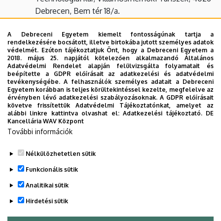
Debrecen, Bem tér 18/a.
A Debreceni Egyetem kiemelt fontosságúnak tartja a
Képzési forma:
teljes idejű (nappali)
rendelkezésére bocsátott, illetve birtokába jutott személyes adatok
védelmét. Ezúton tájékoztatjuk Önt, hogy a Debreceni Egyetem a
Képzési idő:
4 félév
2018. május 25. napjától kötelezően alkalmazandó Általános
Adatvédelmi Rendelet alapján felülvizsgálta folyamatait és
a mesterfokozat megszerzéséhez
beépítette a GDPR előírásait az adatkezelési és adatvédelmi
tevékenységébe. A felhasználók személyes adatait a Debreceni
összegyűjtendő: 120 kredit
Egyetem korábban is teljes körültekintéssel kezelte, megfelelve az
érvényben lévő adatkezelési szabályozásoknak. A GDPR előírásait
a képzésben felveendő tanórák száma: 1414
követve frissítettük Adatvédelmi Tájékoztatónkat, amelyet az
alábbi linkre kattintva olvashat el:
Adatkezelési tájékoztató.
DE
a szakmai gyakorlat időtartama: 4 hét
Kancellária WAV Központ
További információk
Tanszéki honlap
Nélkülözhetetlen sütik
Legutóbbi frissítés:
2024. 11. 04. 22:00
Funkcionális sütik
Analitikai sütik
Hirdetési sütik