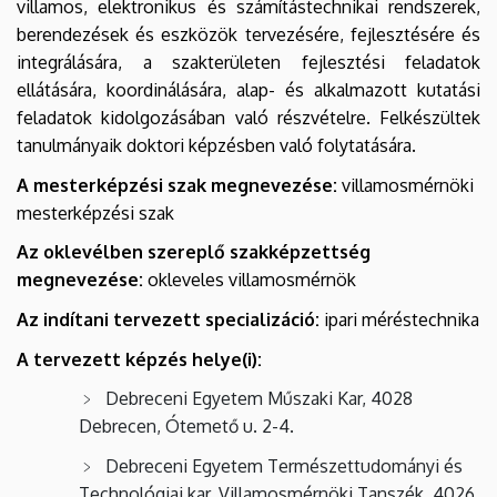
villamos, elektronikus és számítástechnikai rendszerek,
berendezések és eszközök tervezésére, fejlesztésére és
integrálására, a szakterületen fejlesztési feladatok
ellátására, koordinálására, alap- és alkalmazott kutatási
feladatok kidolgozásában való részvételre. Felkészültek
tanulmányaik doktori képzésben való folytatására.
A mesterképzési szak megnevezése:
villamosmérnöki
mesterképzési szak
Az oklevélben szereplő szakképzettség
megnevezése:
okleveles villamosmérnök
Az indítani tervezett specializáció:
ipari méréstechnika
A tervezett képzés helye(i):
Debreceni Egyetem Műszaki Kar, 4028
Debrecen, Ótemető u. 2-4.
Debreceni Egyetem Természettudományi és
Technológiai kar, Villamosmérnöki Tanszék, 4026