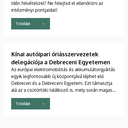
Idén felvételizel? Ne felejtsd el ellenőrizni az
intézményi pontjaidat!
TOVÁBB
Kínai autóipari óriásszervezetek
delegációja a Debreceni Egyetemen
Az európai elektromobilitás és akkumulátorgyártás
egyik legfontosabb új központjává léphet elő
Debrecen és a Debreceni Egyetem. Ezt támasztja
alá az a csütörtöki találkozó is, mely során magas
rangú kínai delegációt fogadtak az intézmény
vezetői a Főépület Rektori Tanácstermében. A
TOVÁBB
megbeszélés fókuszában az egyetem hivatalos
csatlakozása állt a távol-keleti partnerek globális
szakmai szövetségéhez.