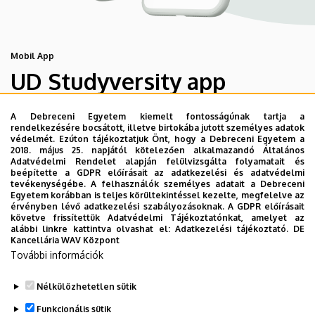
Mobil App
UD Studyversity app
A Debreceni Egyetem kiemelt fontosságúnak tartja a
Engedd meg, hogy figyelmedbe ajánljuk a Debreceni
rendelkezésére bocsátott, illetve birtokába jutott személyes adatok
Egyetem új applikációját, melyet hallgatói számára
védelmét. Ezúton tájékoztatjuk Önt, hogy a Debreceni Egyetem a
2018. május 25. napjától kötelezően alkalmazandó Általános
készített. Az alkalmazás bevezetésével célunk, hogy
Adatvédelmi Rendelet alapján felülvizsgálta folyamatait és
segítsünk eligazodni az egyetemi mindennapokban, a
beépítette a GDPR előírásait az adatkezelési és adatvédelmi
tevékenységébe. A felhasználók személyes adatait a Debreceni
tanulmányaiddal kapcsolatban gyorsan elérhető
Egyetem korábban is teljes körültekintéssel kezelte, megfelelve az
információkat biztosítsunk, útmutatót adjunk az egyetemi
érvényben lévő adatkezelési szabályozásoknak. A GDPR előírásait
követve frissítettük Adatvédelmi Tájékoztatónkat, amelyet az
évek során felmerülő helyzetekkel, kérdésekkel
alábbi linkre kattintva olvashat el:
Adatkezelési tájékoztató.
DE
kapcsolatban, továbbá „zsebközelbe” hozzuk az Egyetem
Kancellária WAV Központ
További információk
és Debrecen város kulturális és sport életét.
Nélkülözhetetlen sütik
Funkcionális sütik