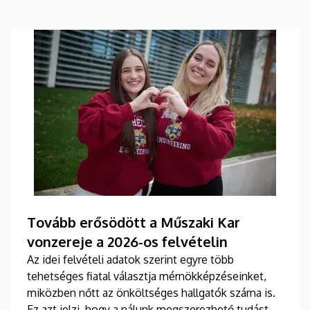
Tovább erősödött a Műszaki Kar
vonzereje a 2026-os felvételin
Az idei felvételi adatok szerint egyre több
tehetséges fiatal választja mérnökképzéseinket,
miközben nőtt az önköltséges hallgatók száma is.
Ez azt jelzi, hogy a nálunk megszerezhető tudást és