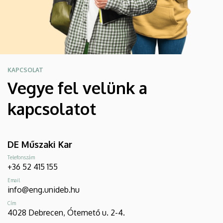
KAPCSOLAT
Vegye fel velünk a
kapcsolatot
DE Műszaki Kar
Telefonszám
+36 52 415 155
Email
info@eng.unideb.hu
Cím
4028 Debrecen, Ótemető u. 2-4.