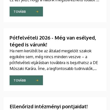
diplomát valódi értéknek tekintik.
TOVÁBB
Pótfelvételi 2026 - Még van esélyed,
téged is várunk!
Ha nem kerültél be az általad megjelölt szakok
egyikére sem, még nincs minden veszve – a
pótfelvételi eljárásban továbbra is bejuthatsz a DE
Műszaki Karára. Íme, a legfontosabb tudnivalók,
hogy időben felkészülhess.
TOVÁBB
Ellenőrizd intézményi pontjaidat!