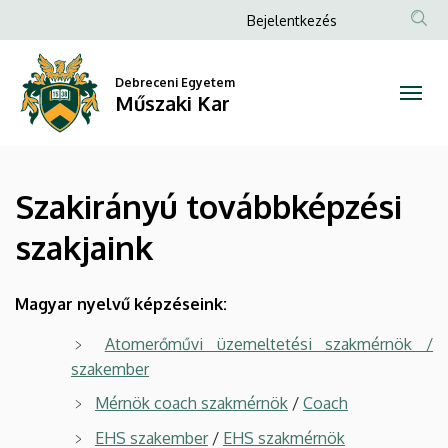
Szakirányú
Ugrás
Anonim
Bejelentkezés
a
Felhasználói
továbbképzési
tartalomra
fiók
Debreceni Egyetem
szakjaink
Műszaki Kar
menüje
|
Műszaki
Szakirányú továbbképzési
Kar
szakjaink
Magyar nyelvű képzéseink:
Atomerőművi üzemeltetési szakmérnök /
szakember
Mérnök coach szakmérnök
/
Coach
EHS szakember
/
EHS szakmérnök