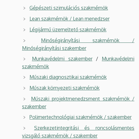
Gépészeti szimulációs szakmérnök
Lean szakmérnök / Lean menedzser
Légijármű üzemeltető szakmérnök
Minőségirányítási szakmérnök /
Minőségirányítási szakember
Munkavédelmi szakember
/
Munkavédelmi
szakmérnök
Műszaki diagnosztikai szakmérnök
Műszak környezeti szakmérnök
Műszaki projektmenedzsment szakmérnök /
szakember
Polimertechnológiai szakmérnök / szakember
Szerkezetintegritási és roncsolásmentes
vizsgáló szakmérnök / szakember