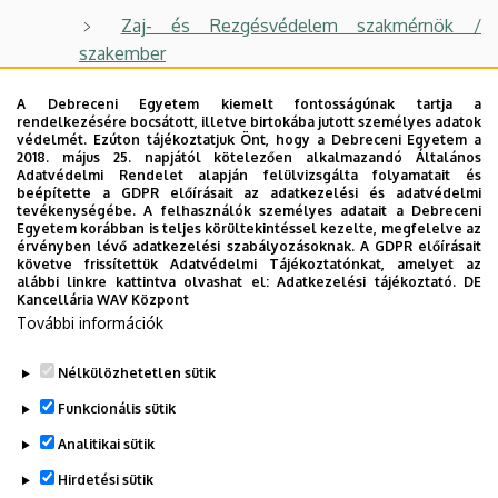
Zaj- és Rezgésvédelem szakmérnök /
szakember
A Debreceni Egyetem kiemelt fontosságúnak tartja a
Angol nyelvű képzéseink:
rendelkezésére bocsátott, illetve birtokába jutott személyes adatok
védelmét. Ezúton tájékoztatjuk Önt, hogy a Debreceni Egyetem a
Lean Engineer postgraduate program (full-time
2018. május 25. napjától kötelezően alkalmazandó Általános
Adatvédelmi Rendelet alapján felülvizsgálta folyamatait és
és part-time)
beépítette a GDPR előírásait az adatkezelési és adatvédelmi
tevékenységébe. A felhasználók személyes adatait a Debreceni
Lean Manager postgraduate program (full-time
Egyetem korábban is teljes körültekintéssel kezelte, megfelelve az
érvényben lévő adatkezelési szabályozásoknak. A GDPR előírásait
és part-time)
követve frissítettük Adatvédelmi Tájékoztatónkat, amelyet az
alábbi linkre kattintva olvashat el:
Adatkezelési tájékoztató.
DE
Strategic Engineering and Sustainability
Kancellária WAV Központ
Leadership postgraduate program (full-time és
További információk
part-time)
Nélkülözhetetlen sütik
Legutóbbi frissítés:
2026. 06. 16. 13:44
Funkcionális sütik
Analitikai sütik
Hirdetési sütik