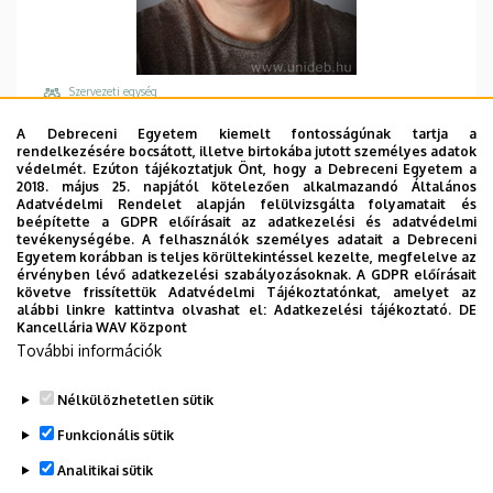
Szervezeti egység
Debreceni Egyetem, Informatikai Szolgáltató
A Debreceni Egyetem kiemelt fontosságúnak tartja a
Központ (ISZK), Ügyféltámogatási Osztály
rendelkezésére bocsátott, illetve birtokába jutott személyes adatok
védelmét. Ezúton tájékoztatjuk Önt, hogy a Debreceni Egyetem a
Központi telefonszám, mellék
2018. május 25. napjától kötelezően alkalmazandó Általános
Adatvédelmi Rendelet alapján felülvizsgálta folyamatait és
+36 52 415 155
/
77789
beépítette a GDPR előírásait az adatkezelési és adatvédelmi
tevékenységébe. A felhasználók személyes adatait a Debreceni
Email
Egyetem korábban is teljes körültekintéssel kezelte, megfelelve az
toth.imre@it.unideb.hu
érvényben lévő adatkezelési szabályozásoknak. A GDPR előírásait
követve frissítettük Adatvédelmi Tájékoztatónkat, amelyet az
Cím
alábbi linkre kattintva olvashat el:
Adatkezelési tájékoztató.
DE
Kancellária WAV Központ
4028 Debrecen Ótemető utca 2-4
További információk
Épület, emelet, ajtó
Műszaki Kar "A" épület
, 1. emelet, 10 (informatika)
Nélkülözhetetlen sütik
Funkcionális sütik
Analitikai sütik