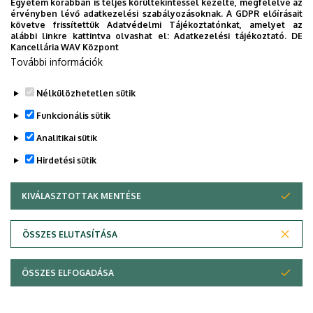
Egyetem korábban is teljes körültekintéssel kezelte, megfelelve az
érvényben lévő adatkezelési szabályozásoknak. A GDPR előírásait
követve frissítettük Adatvédelmi Tájékoztatónkat, amelyet az
Legutóbbi frissítés:
2022. 07. 22. 13:39
alábbi linkre kattintva olvashat el:
Adatkezelési tájékoztató.
DE
Kancellária WAV Központ
További információk
Nélkülözhetetlen sütik
Funkcionális sütik
Analitikai sütik
Hirdetési sütik
KIVÁLASZTOTTAK MENTÉSE
WITHDRAW CONSENT
Adatvédelem
Adatvédelem
ÖSSZES ELUTASÍTÁSA
Technikai információk
ÖSSZES ELFOGADÁSA
Copyright © 2026 Unideb