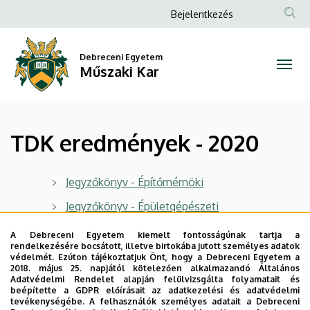
TDK
Ugrás
Anonim
Bejelentkezés
a
Felhasználói
eredmények
tartalomra
fiók
Debreceni Egyetem
-
Műszaki Kar
menüje
2020
|
TDK eredmények - 2020
Műszaki
Kar
Jegyzőkönyv - Építőmérnöki
Jegyzőkönyv - Épületgépészeti
Jegyzőkönyv - Gépészmérnöki
A Debreceni Egyetem kiemelt fontosságúnak tartja a
rendelkezésére bocsátott, illetve birtokába jutott személyes adatok
Jegyzőkönyv - Környezetmérnöki
védelmét. Ezúton tájékoztatjuk Önt, hogy a Debreceni Egyetem a
2018. május 25. napjától kötelezően alkalmazandó Általános
Jegyzőkönyv - Mechatronikai
Adatvédelmi Rendelet alapján felülvizsgálta folyamatait és
beépítette a GDPR előírásait az adatkezelési és adatvédelmi
Jegyzőkönyv - Műszaki menedzser
tevékenységébe. A felhasználók személyes adatait a Debreceni