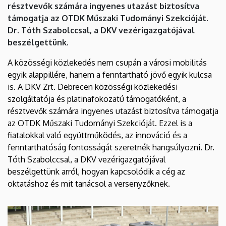
résztvevők számára ingyenes utazást biztosítva
DKV
támogatja az OTDK Műszaki Tudományi Szekcióját.
vezérigazgatójával
Dr. Tóth Szabolccsal, a DKV vezérigazgatójával
beszélgettünk.
|
A közösségi közlekedés nem csupán a városi mobilitás
Műszaki
egyik alappillére, hanem a fenntartható jövő egyik kulcsa
is. A DKV Zrt. Debrecen közösségi közlekedési
Kar
szolgáltatója és platinafokozatú támogatóként, a
résztvevők számára ingyenes utazást biztosítva támogatja
az OTDK Műszaki Tudományi Szekcióját. Ezzel is a
fiatalokkal való együttműködés, az innováció és a
fenntarthatóság fontosságát szeretnék hangsúlyozni. Dr.
Tóth Szabolccsal, a DKV vezérigazgatójával
beszélgettünk arról, hogyan kapcsolódik a cég az
oktatáshoz és mit tanácsol a versenyzőknek.