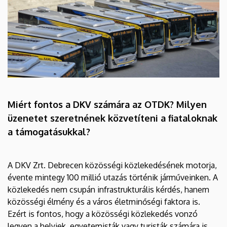
Miért fontos a DKV számára az OTDK? Milyen
üzenetet szeretnének közvetíteni a fiataloknak
a támogatásukkal?
A DKV Zrt. Debrecen közösségi közlekedésének motorja,
évente mintegy 100 millió utazás történik járműveinken. A
közlekedés nem csupán infrastrukturális kérdés, hanem
közösségi élmény és a város életminőségi faktora is.
Ezért is fontos, hogy a közösségi közlekedés vonzó
legyen a helyiek, egyetemisták vagy turisták számára is.