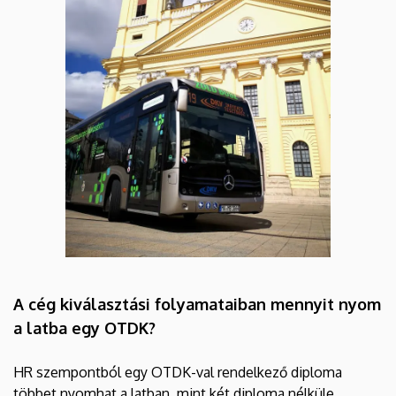
A cég kiválasztási folyamataiban mennyit nyom
a latba egy OTDK?
HR szempontból egy OTDK-val rendelkező diploma
többet nyomhat a latban, mint két diploma nélküle.