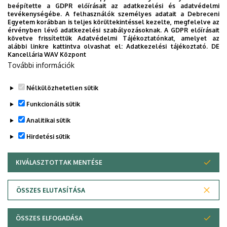
beépítette a GDPR előírásait az adatkezelési és adatvédelmi
tevékenységébe. A felhasználók személyes adatait a Debreceni
Egyetem korábban is teljes körültekintéssel kezelte, megfelelve az
érvényben lévő adatkezelési szabályozásoknak. A GDPR előírásait
követve frissítettük Adatvédelmi Tájékoztatónkat, amelyet az
alábbi linkre kattintva olvashat el:
Adatkezelési tájékoztató.
DE
Kancellária WAV Központ
További információk
Nélkülözhetetlen sütik
Legutóbbi frissítés:
2025. 04. 17. 12:26
Funkcionális sütik
Analitikai sütik
Hirdetési sütik
KIVÁLASZTOTTAK MENTÉSE
WITHDRAW CONSENT
Adatvédelem
Adatvédelem
ÖSSZES ELUTASÍTÁSA
Technikai információk
ÖSSZES ELFOGADÁSA