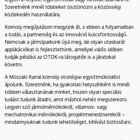
Szeretnénk minél többeket ösztönözni a közösségi
közlekedés használatára.
Komoly megújuláson megyünk át, s ebben a folyamatban
a tudás, a partnerség és az innováció kulcsfontosságú.
Nemcsak a járműparkunk újul meg, de olyan utasbarát
applikációkat is fejlesztettünk, amellyel valós időben
tudják például az OTDK-ra látogatók is a járatokat
követni.
A Műszaki Karral komoly stratégiai együttműködést
ápolunk. Szeretnénk, ha gyakorlati helyszínként is minél
többen választanának minket, hiszen olyan speciális
tudást tudunk átadni, amit máshol nehéz megszerezni.
Legyen szó járműmérnökökről, villamos- vagy
mechatronikai mérnökökről, projektmenedzserekről –
mindannyiuknak tudunk lehetőséget, kihívást biztosítani.