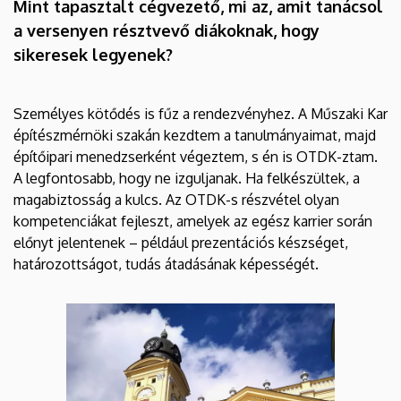
Mint tapasztalt cégvezető, mi az, amit tanácsol
a versenyen résztvevő diákoknak, hogy
sikeresek legyenek?
Személyes kötődés is fűz a rendezvényhez. A Műszaki Kar
építészmérnöki szakán kezdtem a tanulmányaimat, majd
építőipari menedzserként végeztem, s én is OTDK-ztam.
A legfontosabb, hogy ne izguljanak. Ha felkészültek, a
magabiztosság a kulcs. Az OTDK-s részvétel olyan
kompetenciákat fejleszt, amelyek az egész karrier során
előnyt jelentenek – például prezentációs készséget,
határozottságot, tudás átadásának képességét.