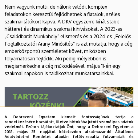
Nem vagyunk multi, de nálunk valódi, komplex
feladatokon keresztül fejlődhetnek a fiatalok, széles
szakmai látókört kapva. A DKV egyszerre kínál stabil
hátteret és dinamikus szakmai kihívásokat. A 2023-as
„Családbarát Munkahely” elismerés és a 2024-es „Felelős
Foglalkoztatói Arany Minősítés” is azt mutatja, hogy a cég
emberközpontú szemléletet követ, miközben
folyamatosan fejlődik. Aki pedig mélyebben is
megismerkedne a cég működésével, május 11-én egy
szakmai napokon is találkozhat munkatársainkkal.
A Debreceni Egyetem kiemelt fontosságúnak tartja a
rendelkezésére bocsátott, illetve birtokába jutott személyes adatok
védelmét. Ezúton tájékoztatjuk Önt, hogy a Debreceni Egyetem a
2018. május 25. napjától kötelezően alkalmazandó Általános
Adatvédelmi Rendelet alapján felülvizsgálta folyamatait és