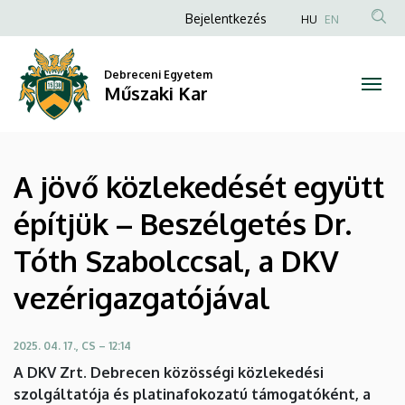
A
Ugrás
Anonim
Bejelentkezés
HU
EN
a
Felhasználói
jövő
tartalomra
fiók
Debreceni Egyetem
közlekedését
Műszaki Kar
menüje
együtt
építjük
A jövő közlekedését együtt
–
építjük – Beszélgetés Dr.
Beszélgetés
Tóth Szabolccsal, a DKV
Dr.
vezérigazgatójával
Tóth
Szabolccsal,
2025. 04. 17., CS – 12:14
A DKV Zrt. Debrecen közösségi közlekedési
a
szolgáltatója és platinafokozatú támogatóként, a