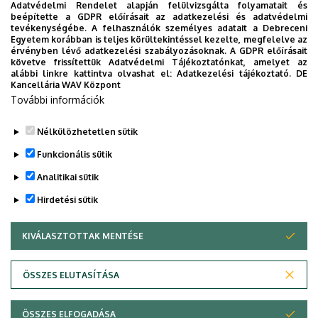
megtalálhatók.
Adatvédelmi Rendelet alapján felülvizsgálta folyamatait és
beépítette a GDPR előírásait az adatkezelési és adatvédelmi
tevékenységébe. A felhasználók személyes adatait a Debreceni
2026. július 02. (csütörtök) 10⁰⁰
A beérkezés határideje:
Egyetem korábban is teljes körültekintéssel kezelte, megfelelve az
óra
érvényben lévő adatkezelési szabályozásoknak. A GDPR előírásait
követve frissítettük Adatvédelmi Tájékoztatónkat, amelyet az
Pályázat leadásának helye személyesen, vagy postán:
alábbi linkre kattintva olvashat el:
Adatkezelési tájékoztató.
DE
Kancellária WAV Központ
HBV Mérnöki Kamara 4024 Debrecen, Rákóczi u. 28-32.
További információk
Beadással kapcsolatos konzultáció: Dr. Liska András +36
30 391 8220
Nélkülözhetetlen sütik
Legutóbbi frissítés:
2026. 05. 28. 12:38
Funkcionális sütik
Analitikai sütik
Hirdetési sütik
KIVÁLASZTOTTAK MENTÉSE
WITHDRAW CONSENT
Adatvédelem
Adatvédelem
ÖSSZES ELUTASÍTÁSA
Technikai információk
ÖSSZES ELFOGADÁSA