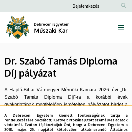
Dr.
Ugrás
Anonim
Bejelentkezés
a
Felhasználói
Szabó
tartalomra
fiók
Debreceni Egyetem
Tamás
Műszaki Kar
menüje
Diploma
Díj
Dr. Szabó Tamás Diploma
pályázat
Díj pályázat
|
Műszaki
A Hajdú-Bihar Vármegyei Mérnöki Kamara 2026. évi „Dr.
Szabó Tamás Diploma Díj”-ra a korábbi évek
Kar
gyakorlatának megfelelően ismételten pályázatot hirdet a
Debreceni Egyetem végzős mérnök szakos hallgatói
A Debreceni Egyetem kiemelt fontosságúnak tartja a
részére.
rendelkezésére bocsátott, illetve birtokába jutott személyes adatok
védelmét. Ezúton tájékoztatjuk Önt, hogy a Debreceni Egyetem a
Dr. Szabó Tamás Díj Szabályzatba
n
A pályázati feltételek a
2018. május 25. napjától kötelezően alkalmazandó Általános