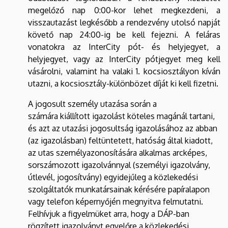
megelőző nap 0:00-kor lehet megkezdeni, a
visszautazást legkésőbb a rendezvény utolsó napját
követő nap 24:00-ig be kell fejezni. A feláras
vonatokra az InterCity pót- és helyjegyet, a
helyjegyet, vagy az InterCity pótjegyet meg kell
vásárolni, valamint ha valaki 1. kocsiosztályon kíván
utazni, a kocsiosztály-különbözet díját ki kell fizetni.
A jogosult személy utazása során a
számára kiállított igazolást köteles magánál tartani,
és azt az utazási jogosultság igazolásához az abban
(az igazolásban) feltüntetett, hatóság által kiadott,
az utas személyazonosítására alkalmas arcképes,
sorszámozott igazolvánnyal (személyi igazolvány,
útlevél, jogosítvány) egyidejűleg a közlekedési
szolgáltatók munkatársainak kérésére papíralapon
vagy telefon képernyőjén megnyitva felmutatni.
Felhívjuk a figyelmüket arra, hogy a DÁP-ban
rögzített igazolványt egyelőre a közlekedési