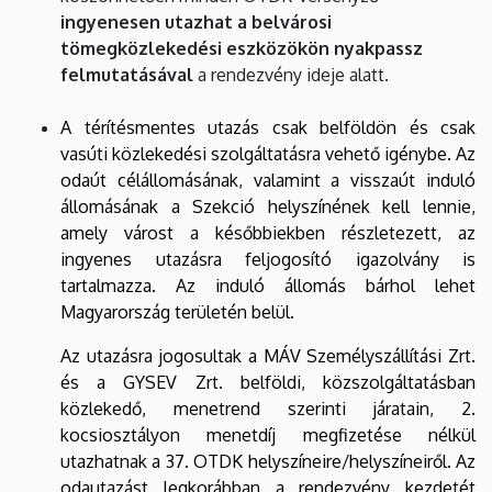
ingyenesen utazhat a belvárosi
tömegközlekedési eszközökön nyakpassz
felmutatásával
a rendezvény ideje alatt.
A térítésmentes utazás csak belföldön és csak
vasúti közlekedési szolgáltatásra vehető igénybe. Az
odaút célállomásának, valamint a visszaút induló
állomásának a Szekció helyszínének kell lennie,
amely várost a későbbiekben részletezett, az
ingyenes utazásra feljogosító igazolvány is
tartalmazza. Az induló állomás bárhol lehet
Magyarország területén belül.
Az utazásra jogosultak a MÁV Személyszállítási Zrt.
és a GYSEV Zrt. belföldi, közszolgáltatásban
közlekedő, menetrend szerinti járatain, 2.
kocsiosztályon menetdíj megfizetése nélkül
utazhatnak a 37. OTDK helyszíneire/helyszíneiről. Az
odautazást legkorábban a rendezvény kezdetét