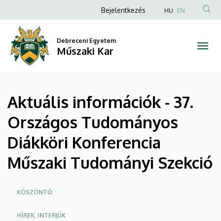
Aktuális
Ugrás
Anonim
Bejelentkezés
HU
EN
a
Felhasználói
információk
tartalomra
fiók
Debreceni Egyetem
-
Műszaki Kar
menüje
37.
Országos
Aktuális információk - 37.
Tudományos
Országos Tudományos
Diákköri
Diákköri Konferencia
Konferencia
Műszaki Tudományi Szekció
Műszaki
Tudományi
Oldalmenü
KÖSZÖNTŐ
Szekció
HÍREK, INTERJÚK