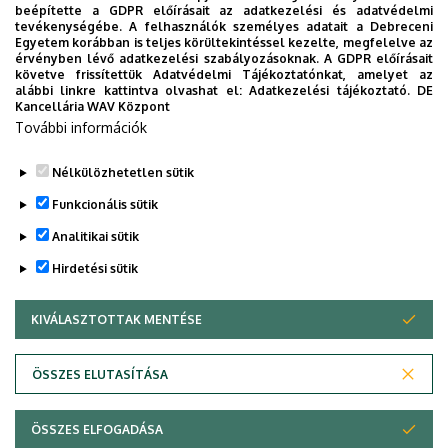
beépítette a GDPR előírásait az adatkezelési és adatvédelmi
tevékenységébe. A felhasználók személyes adatait a Debreceni
Egyetem korábban is teljes körültekintéssel kezelte, megfelelve az
érvényben lévő adatkezelési szabályozásoknak. A GDPR előírásait
követve frissítettük Adatvédelmi Tájékoztatónkat, amelyet az
alábbi linkre kattintva olvashat el:
Adatkezelési tájékoztató.
DE
Kancellária WAV Központ
További információk
Nélkülözhetetlen sütik
Legutóbbi frissítés:
2025. 04. 17. 13:16
Funkcionális sütik
Analitikai sütik
Hirdetési sütik
KIVÁLASZTOTTAK MENTÉSE
WITHDRAW CONSENT
Adatvédelem
Adatvédelem
ÖSSZES ELUTASÍTÁSA
Technikai információk
ÖSSZES ELFOGADÁSA