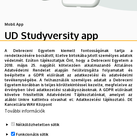
Mobil App
UD Studyversity app
A Debreceni Egyetem kiemelt fontosságúnak tartja a
Engedd meg, hogy figyelmedbe ajánljuk a Debreceni
rendelkezésére bocsátott, illetve birtokába jutott személyes adatok
Egyetem új applikációját, melyet hallgatói számára
védelmét. Ezúton tájékoztatjuk Önt, hogy a Debreceni Egyetem a
2018. május 25. napjától kötelezően alkalmazandó Általános
készített. Az alkalmazás bevezetésével célunk, hogy
Adatvédelmi Rendelet alapján felülvizsgálta folyamatait és
segítsünk eligazodni az egyetemi mindennapokban, a
beépítette a GDPR előírásait az adatkezelési és adatvédelmi
tevékenységébe. A felhasználók személyes adatait a Debreceni
tanulmányaiddal kapcsolatban gyorsan elérhető
Egyetem korábban is teljes körültekintéssel kezelte, megfelelve az
információkat biztosítsunk, útmutatót adjunk az egyetemi
érvényben lévő adatkezelési szabályozásoknak. A GDPR előírásait
követve frissítettük Adatvédelmi Tájékoztatónkat, amelyet az
évek során felmerülő helyzetekkel, kérdésekkel
alábbi linkre kattintva olvashat el:
Adatkezelési tájékoztató.
DE
kapcsolatban, továbbá „zsebközelbe” hozzuk az Egyetem
Kancellária WAV Központ
További információk
és Debrecen város kulturális és sport életét.
Nélkülözhetetlen sütik
Funkcionális sütik