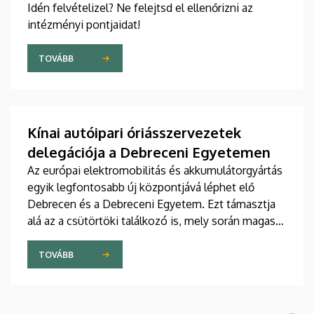
Idén felvételizel? Ne felejtsd el ellenőrizni az
intézményi pontjaidat!
TOVÁBB
Kínai autóipari óriásszervezetek
delegációja a Debreceni Egyetemen
Az európai elektromobilitás és akkumulátorgyártás
egyik legfontosabb új központjává léphet elő
Debrecen és a Debreceni Egyetem. Ezt támasztja
alá az a csütörtöki találkozó is, mely során magas
rangú kínai delegációt fogadtak az intézmény
vezetői a Főépület Rektori Tanácstermében. A
TOVÁBB
megbeszélés fókuszában az egyetem hivatalos
csatlakozása állt a távol-keleti partnerek globális
szakmai szövetségéhez.