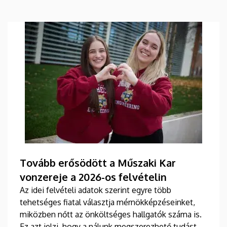
Tovább erősödött a Műszaki Kar
vonzereje a 2026-os felvételin
Az idei felvételi adatok szerint egyre több
tehetséges fiatal választja mérnökképzéseinket,
miközben nőtt az önköltséges hallgatók száma is.
Ez azt jelzi, hogy a nálunk megszerezhető tudást és