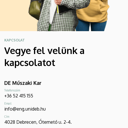
KAPCSOLAT
Vegye fel velünk a
kapcsolatot
DE Műszaki Kar
Telefonszám
+36 52 415 155
Email
info@eng.unideb.hu
Cím
4028 Debrecen, Ótemető u. 2-4.