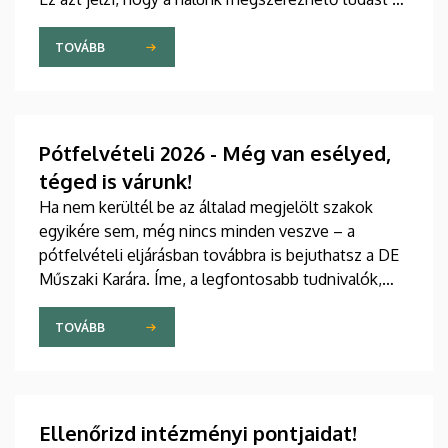
diplomát valódi értéknek tekintik.
TOVÁBB
Pótfelvételi 2026 - Még van esélyed,
téged is várunk!
Ha nem kerültél be az általad megjelölt szakok
egyikére sem, még nincs minden veszve – a
pótfelvételi eljárásban továbbra is bejuthatsz a DE
Műszaki Karára. Íme, a legfontosabb tudnivalók,
hogy időben felkészülhess.
TOVÁBB
Ellenőrizd intézményi pontjaidat!