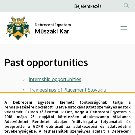
Past
Ugrás
Anonim
Bejelentkezés
a
Felhasználói
opportunities
tartalomra
fiók
Debreceni Egyetem
|
Műszaki Kar
menüje
Műszaki
Kar
Past opportunities
Internship opportunities
Traineeships of Placement Slovakia
Silk Road Scholarship
A Debreceni Egyetem kiemelt fontosságúnak tartja a
rendelkezésére bocsátott, illetve birtokába jutott személyes adatok
Fully-funded PhD job openings (A-WEAR
védelmét. Ezúton tájékoztatjuk Önt, hogy a Debreceni Egyetem a
2018. május 25. napjától kötelezően alkalmazandó Általános
European Joint Doctorate)
Adatvédelmi Rendelet alapján felülvizsgálta folyamatait és
beépítette a GDPR előírásait az adatkezelési és adatvédelmi
CARPE STUDENT CHALLENGE 2019 - CALL
tevékenységébe. A felhasználók személyes adatait a Debreceni