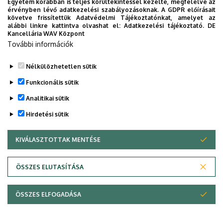
FOR PROPOSALS
Egyetem korábban is teljes körültekintéssel kezelte, megfelelve az
érvényben lévő adatkezelési szabályozásoknak. A GDPR előírásait
követve frissítettük Adatvédelmi Tájékoztatónkat, amelyet az
alábbi linkre kattintva olvashat el:
Adatkezelési tájékoztató.
DE
Legutóbbi frissítés:
2024. 03. 01. 14:52
Kancellária WAV Központ
További információk
Nélkülözhetetlen sütik
Funkcionális sütik
Analitikai sütik
Hirdetési sütik
KIVÁLASZTOTTAK MENTÉSE
WITHDRAW CONSENT
Adatvédelem
Adatvédelem
ÖSSZES ELUTASÍTÁSA
Technikai információk
ÖSSZES ELFOGADÁSA
Copyright © 2026 Unideb