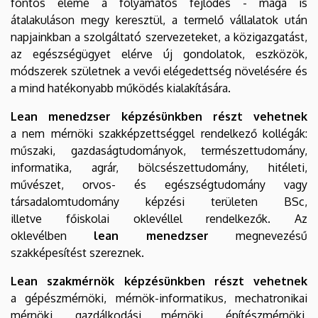
fontos eleme a folyamatos fejlődés - maga is
átalakuláson megy keresztül, a termelő vállalatok után
napjainkban a szolgáltató szervezeteket, a közigazgatást,
az egészségügyet elérve új gondolatok, eszközök,
módszerek születnek a vevői elégedettség növelésére és
a mind hatékonyabb működés kialakítására.
Lean menedzser képzésünkben részt vehetnek
a
nem mérnöki szakképzettséggel rendelkező kollégák:
műszaki, gazdaságtudományok, természettudomány,
informatika, agrár, bölcsészettudomány, hitéleti,
művészet, orvos- és egészségtudomány vagy
társadalomtudomány képzési területen BSc,
illetve főiskolai oklevéllel rendelkezők. Az
oklevélben
lean menedzser
megnevezésű
szakképesítést szereznek.
Lean szakmérnök képzésünkben részt vehetnek
a
gépészmérnöki, mérnök-informatikus, mechatronikai
mérnöki, gazdálkodási mérnöki, építészmérnöki,