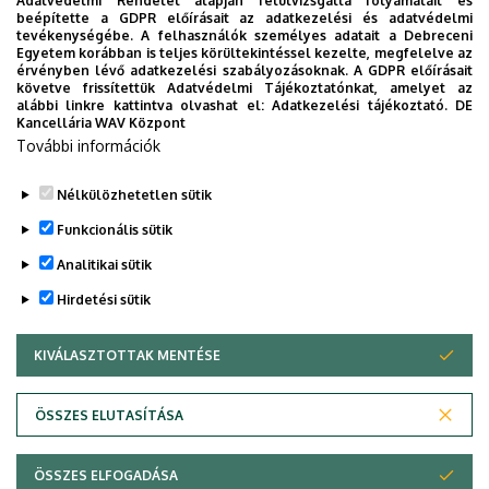
Adatvédelmi Rendelet alapján felülvizsgálta folyamatait és
űrlap - Lean szakmérnök/menedzser szakirányú tk. (Őszi
beépítette a GDPR előírásait az adatkezelési és adatvédelmi
tevékenységébe. A felhasználók személyes adatait a Debreceni
félév)
Egyetem korábban is teljes körültekintéssel kezelte, megfelelve az
érvényben lévő adatkezelési szabályozásoknak. A GDPR előírásait
A Jelentkezéshez csatolni kell az alap- (vagy mester-)
követve frissítettük Adatvédelmi Tájékoztatónkat, amelyet az
alábbi linkre kattintva olvashat el:
Adatkezelési tájékoztató.
DE
végzettséget igazoló diploma másolatát.
Kancellária WAV Központ
További információk
A tervezett konzultációs időpontok itt érhetőek el.
(Hamarosan frissül)
Nélkülözhetetlen sütik
Legutóbbi frissítés:
2026. 03. 20. 10:24
Funkcionális sütik
Analitikai sütik
Hirdetési sütik
KIVÁLASZTOTTAK MENTÉSE
WITHDRAW CONSENT
Adatvédelem
Adatvédelem
ÖSSZES ELUTASÍTÁSA
Technikai információk
ÖSSZES ELFOGADÁSA