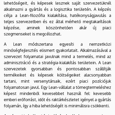
lehetőségeit, és képesek lesznek saját szervezetüknél
alkalmazni a gyártás és a logisztika területén. A képzés
célja a Lean-filozófia kialakítása, hatékonyságjavulás a
teljes szervezetben és ez által mérhető megtakarítások
képzése, aminek köszönhetően akár új piaci
szegmenseket is megcélozhat.
A Lean módszertana egyesíti a nemzetközi
minőségfejlesztés elismert gyakorlatait. Alkalmazásával a
szervezet folyamatai javulnak mind a termelés, mind az
adminisztráció és a stratégia-kialakítás területein. A Lean
szervezetek gyorsabban és pontosabban szállítják
termékeiket és képesek költségeiket alacsonyabban
tartani, mint versenytársaik, ezért piaci pozíciójuk
folyamatosan javul. Egy Lean-vállalat a tömegtermeléshez
képest mindenből kevesebbet használ fel: kevesebb
emberi erőforrást, időt és raktárkészletet igényel a gyártás
folyamán, így a hiba lehetőségét is minimálisra csökkenti.