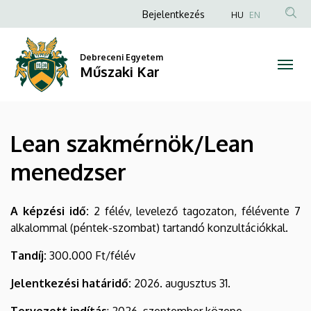
Lean
Ugrás
Anonim
Bejelentkezés
HU
EN
a
Felhasználói
szakmérnök/Lean
tartalomra
fiók
Debreceni Egyetem
menedzser
Műszaki Kar
menüje
|
Műszaki
Lean szakmérnök/Lean
Kar
menedzser
A képzési idő:
2 félév, levelező tagozaton, félévente 7
alkalommal (péntek-szombat) tartandó konzultációkkal.
Tandíj:
300.000 Ft/félév
Jelentkezési határidő:
2026. augusztus 31.
Tervezett indítás
: 2026. szeptember közepe