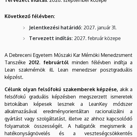
Következő félévben:
Jelentkezési határidő:
2027. január 31.
Tervezett indítás:
2027. február közepe
A Debreceni Egyetem Műszaki Kar Mérnöki Menedzsment
Tanszéke
2012. februártól
minden félévben indítja a
Lean szakmérnök ill. Lean menedzser posztgraduális
képzést.
Célunk olyan felsőfokú szakemberek képzése,
akik a
felsőfokú graduális képzésben megszerzett ismeretek
birtokában képesek lesznek a LeanKey módszer
alkalmazásával eredményorientáltan racionalizálni a
gyártást vagy szolgáltatást, illetve az ahhoz kapcsolódó
folyamatok összességét.
A hallgatók megismerik a
hatékonyságnövelés és a veszteségcsökkentés