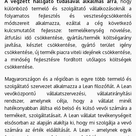
A végzett hallgató tudásával alkalmas arra
, hogy
különböző termelő és szolgáltató vállalkozásoknál a
folyamatos fejlesztés és veszteségcsökkentés
módszereit alkalmazza, ezáltal a cég következő
kulcsmutatóit fejlessze: termelékenység növelése,
átfutási idő csökkentése, gyártás/termék költségarány
javítása, készlet csökkentése, gyártó terület igény
csökkentése, új termék piacra viteli idejének csökkentése,
a minőség fejlesztésre fordított utólagos költségek
csökkentése.
Magyarországon és a régióban is egyre több termelő és
szolgáltató szervezet alkalmazza a Lean filozófiát. A Lean
vevőközpontú vállalatszervezési, vállalatirányítási
rendszer, amelynek célja, hogy a vállalat minél
hatékonyabban állítsa elő belső és külső vevői számára a
termékeit, szolgáltatásait. A Lean vállalat tevékenységeit
elsősorban az alapján alakítja ki, hogy mi szolgálja a vevő
számára az érték előállítását. A Lean - amelynek egyik