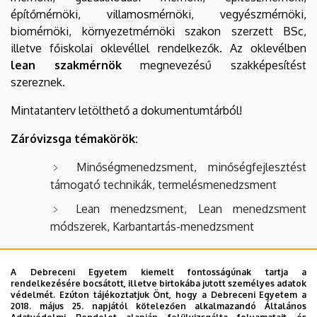
építőmérnöki, villamosmérnöki, vegyészmérnöki,
biomérnöki, környezetmérnöki szakon szerzett BSc,
illetve főiskolai oklevéllel rendelkezők. Az oklevélben
lean szakmérnök
megnevezésű szakképesítést
szereznek.
Mintatanterv letölthető a dokumentumtárból!
Záróvizsga témakörök:
Minőségmenedzsment, minőségfejlesztést
támogató technikák, termelésmenedzsment
Lean menedzsment, Lean menedzsment
módszerek, Karbantartás-menedzsment
Az oklevélben szereplő, szakirányú szakképzettség
A Debreceni Egyetem kiemelt fontosságúnak tartja a
megnevezése:
Lean szakmérnök, ill. Lean menedzser
rendelkezésére bocsátott, illetve birtokába jutott személyes adatok
védelmét. Ezúton tájékoztatjuk Önt, hogy a Debreceni Egyetem a
2018. május 25. napjától kötelezően alkalmazandó Általános
Jelentkezés
: az alábbi űrlap kitöltésével:
Jelentkezési