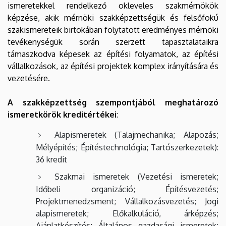
ismeretekkel rendelkező okleveles szakmérnökök
képzése, akik mérnöki szakképzettségük és felsőfokú
szakismereteik birtokában folytatott eredményes mérnöki
tevékenységük során szerzett tapasztalataikra
támaszkodva képesek az építési folyamatok, az építési
vállalkozások, az építési projektek komplex irányítására és
vezetésére.
A szakképzettség szempontjából meghatározó
ismeretkörök kreditértékei
:
Alapismeretek (Talajmechanika; Alapozás;
Mélyépítés; Építéstechnológia; Tartószerkezetek):
36 kredit
Szakmai ismeretek (Vezetési ismeretek;
Időbeli organizáció; Építésvezetés;
Projektmenedzsment; Vállalkozásvezetés; Jogi
alapismeretek; Előkalkuláció, árképzés;
Ajánlatkészítés; Általános gazdasági ismeretek;