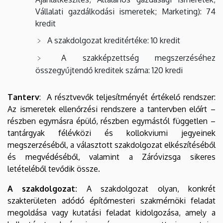
Vállalati gazdálkodási ismeretek; Marketing): 74
kredit
A szakdolgozat kreditértéke: 10 kredit
A szakképzettség megszerzéséhez
összegyűjtendő kreditek száma: 120 kredi
Tanterv
:
A résztvevők teljesítményét értékelő rendszer:
Az ismeretek ellenőrzési rendszere a tantervben előírt –
részben egymásra épülő, részben egymástól független –
tantárgyak félévközi és kollokviumi jegyeinek
megszerzéséből, a választott szakdolgozat elkészítéséből
és megvédéséből, valamint a Záróvizsga sikeres
letételéből tevődik össze.
A szakdolgozat:
A szakdolgozat olyan, konkrét
szakterületen adódó építőmesteri szakmérnöki feladat
megoldása vagy kutatási feladat kidolgozása, amely a