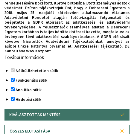
Építőmérnöki Tanszék
rendelkezésére bocsátott, illetve birtokába jutott személyes adatok
védelmét. Ezúton tájékoztatjuk Önt, hogy a Debreceni Egyetem a
Dr. Kovács Imre tanszékvezető főiskolai tanár
2018. május 25. napjától kötelezően alkalmazandó Általános
Adatvédelmi Rendelet alapján felülvizsgálta folyamatait és
beépítette a GDPR előírásait az adatkezelési és adatvédelmi
tevékenységébe. A felhasználók személyes adatait a Debreceni
Jelentkezés
: az alábbi űrlap kitöltésével:
Jelentkezési
Egyetem korábban is teljes körültekintéssel kezelte, megfelelve az
űrlap - Építőmester szakmérnök szakirányú tk. (Őszi félév)
érvényben lévő adatkezelési szabályozásoknak. A GDPR előírásait
követve frissítettük Adatvédelmi Tájékoztatónkat, amelyet az
alábbi linkre kattintva olvashat el:
Adatkezelési tájékoztató.
DE
A Jelentkezéshez csatolni kell az alap- (vagy mester-)
Kancellária WAV Központ
végzettséget igazoló diploma másolatát.
További információk
Nélkülözhetetlen sütik
Legutóbbi frissítés:
2023. 03. 01. 09:20
Funkcionális sütik
Analitikai sütik
Hirdetési sütik
KIVÁLASZTOTTAK MENTÉSE
WITHDRAW CONSENT
Adatvédelem
Adatvédelem
ÖSSZES ELUTASÍTÁSA