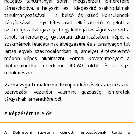
hallgató tanulmányai során megszerzett ismereteire
támaszkodva, a helyszín, és ¬kiegészítő szakirodalmak
tanulmányozásával - a belső és külső konzulensek
irányításával - egy félév alatt elkészíthető. A jelölt a
szakdolgozattal igazolja, hogy kellő jártasságot szerzett a
tanult ismeretanyag gyakorlati alkalmazásában, képes a
szakmérnök feladatainak elvégzésére és a tananyagon túl
jártas egyéb szakirodalomban is, amelyet értékteremtő
módon képes alkalmazni. Formai követelmények: a
diplomamunka terjedelme 40-60 oldal és a rajzi
munkarészek.
Záróvizsga témakörök:
Komplex kérdések az építéstani;
szervezési, vezetési valamint gazdasági ismeretek
tárgyainak ismeretköreiből
A képzésért felelős
:
Debreceni Egyetem Műszaki Kar
A Debreceni Egyetem kiemelt fontosságúnak tartja a