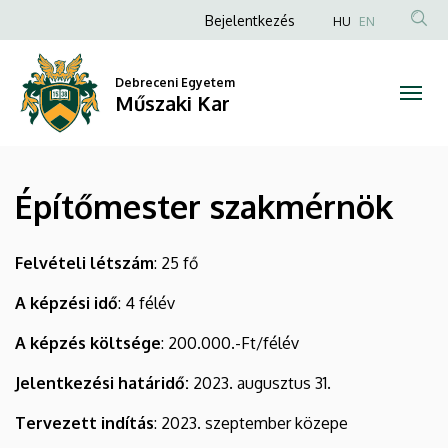
Építőmester
Ugrás
Anonim
Bejelentkezés
HU
EN
a
Felhasználói
szakmérnök
tartalomra
fiók
Debreceni Egyetem
|
Műszaki Kar
menüje
Műszaki
Kar
Építőmester szakmérnök
Felvételi létszám
: 25 fő
A képzési idő
: 4 félév
A képzés költsége
: 200.000.-Ft/félév
Jelentkezési határidő:
2023. augusztus 31.
Tervezett indítás
: 2023. szeptember közepe