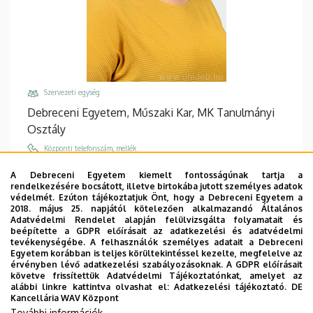
Szervezeti egység
Debreceni Egyetem, Műszaki Kar, MK Tanulmányi
Osztály
Központi telefonszám, mellék
+36 52 415 155
/
77728
A Debreceni Egyetem kiemelt fontosságúnak tartja a
rendelkezésére bocsátott, illetve birtokába jutott személyes adatok
Email
védelmét. Ezúton tájékoztatjuk Önt, hogy a Debreceni Egyetem a
tundi@eng.unideb.hu
2018. május 25. napjától kötelezően alkalmazandó Általános
Adatvédelmi Rendelet alapján felülvizsgálta folyamatait és
Cím
beépítette a GDPR előírásait az adatkezelési és adatvédelmi
tevékenységébe. A felhasználók személyes adatait a Debreceni
4028 Debrecen Ótemető utca 2-4
Egyetem korábban is teljes körültekintéssel kezelte, megfelelve az
érvényben lévő adatkezelési szabályozásoknak. A GDPR előírásait
Épület, emelet, ajtó
követve frissítettük Adatvédelmi Tájékoztatónkat, amelyet az
Műszaki Kar "B" épület
, földszint, B0.14
alábbi linkre kattintva olvashat el:
Adatkezelési tájékoztató.
DE
Kancellária WAV Központ
(Tanulmányi Osztály)
További információk