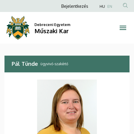
Pál
Ugrás
Anonim
Bejelentkezés
HU
EN
a
Felhasználói
Tünde
tartalomra
fiók
Debreceni Egyetem
|
Műszaki Kar
menüje
Műszaki
Kar
Pál Tünde
ügyvivő-szakértő