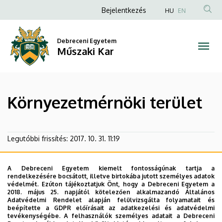
Környezetmérnöki
Ugrás
Anonim
Bejelentkezés
HU
EN
a
Felhasználói
terület
tartalomra
fiók
Debreceni Egyetem
|
Műszaki Kar
menüje
Műszaki
Kar
Környezetmérnöki terület
Legutóbbi frissítés:
2017. 10. 31. 11:19
A Debreceni Egyetem kiemelt fontosságúnak tartja a
rendelkezésére bocsátott, illetve birtokába jutott személyes adatok
védelmét. Ezúton tájékoztatjuk Önt, hogy a Debreceni Egyetem a
2018. május 25. napjától kötelezően alkalmazandó Általános
Adatvédelmi Rendelet alapján felülvizsgálta folyamatait és
beépítette a GDPR előírásait az adatkezelési és adatvédelmi
tevékenységébe. A felhasználók személyes adatait a Debreceni