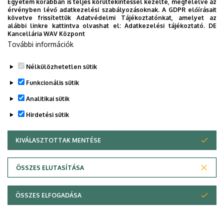
Egyetem korábban is teljes körültekintéssel kezelte, megfelelve az
érvényben lévő adatkezelési szabályozásoknak. A GDPR előírásait
követve frissítettük Adatvédelmi Tájékoztatónkat, amelyet az
alábbi linkre kattintva olvashat el:
Adatkezelési tájékoztató.
DE
Kancellária WAV Központ
További információk
Nélkülözhetetlen sütik
Funkcionális sütik
Analitikai sütik
Hirdetési sütik
KIVÁLASZTOTTAK MENTÉSE
WITHDRAW CONSENT
Adatvédelem
Adatvédelem
ÖSSZES ELUTASÍTÁSA
Technikai információk
ÖSSZES ELFOGADÁSA
Copyright © 2026 Unideb