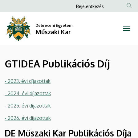
GTIDEA
Ugrás
Anonim
Bejelentkezés
a
Felhasználói
Publikációs
tartalomra
fiók
Debreceni Egyetem
Díj
Műszaki Kar
menüje
|
Műszaki
GTIDEA Publikációs Díj
Kar
- 2023. évi díjazottak
- 2024. évi díjazottak
- 2025. évi díjazottak
- 2026. évi díjazottak
DE Műszaki Kar Publikációs Díja