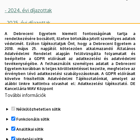
- 2024. évi díjazottak
-2025. évi díjazottak
A Debreceni Egyetem kiemelt fontosságúnak tartja a
-2026. évi díjazottak
rendelkezésére bocsátott, illetve birtokába jutott személyes adatok
védelmét. Ezúton tájékoztatjuk Önt, hogy a Debreceni Egyetem a
DE Műszaki Kar Hallgatói
2018. május 25. napjától kötelezően alkalmazandó Általános
Adatvédelmi Rendelet alapján felülvizsgálta folyamatait és
beépítette a GDPR előírásait az adatkezelési és adatvédelmi
Publikációs Díja / UD Faculty of
tevékenységébe. A felhasználók személyes adatait a Debreceni
Egyetem korábban is teljes körültekintéssel kezelte, megfelelve az
Engineering Student
érvényben lévő adatkezelési szabályozásoknak. A GDPR előírásait
követve frissítettük Adatvédelmi Tájékoztatónkat, amelyet az
alábbi linkre kattintva olvashat el:
Adatkezelési tájékoztató.
DE
Publication Award
Kancellária WAV Központ
További információk
-2026. évi díjazottak
Nélkülözhetetlen sütik
Legutóbbi frissítés:
2026. 06. 10. 11:58
Funkcionális sütik
Analitikai sütik
Hirdetési sütik