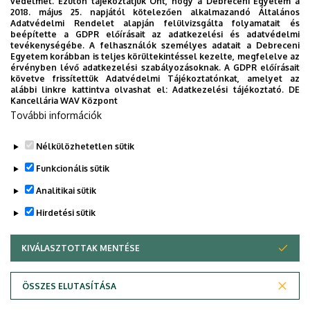
védelmét. Ezúton tájékoztatjuk Önt, hogy a Debreceni Egyetem a
2018. május 25. napjától kötelezően alkalmazandó Általános
Dr. Török László
, MK Ipari Folyamatmenedzsment
Adatvédelmi Rendelet alapján felülvizsgálta folyamatait és
beépítette a GDPR előírásait az adatkezelési és adatvédelmi
Intézet Műszaki Menedzsment és Vállalkozási
tevékenységébe. A felhasználók személyes adatait a Debreceni
Tanszék
Egyetem korábban is teljes körültekintéssel kezelte, megfelelve az
érvényben lévő adatkezelési szabályozásoknak. A GDPR előírásait
Ambivalent changes in the correlation of energy
követve frissítettük Adatvédelmi Tájékoztatónkat, amelyet az
alábbi linkre kattintva olvashat el:
Adatkezelési tájékoztató.
DE
consumption and economic growth in the member
Kancellária WAV Központ
states of the European Union (2010–2019).
In: Heliyon
További információk
Nélkülözhetetlen sütik
Legutóbbi frissítés:
2025. 06. 11. 11:27
Funkcionális sütik
Analitikai sütik
Hirdetési sütik
KIVÁLASZTOTTAK MENTÉSE
WITHDRAW CONSENT
Adatvédelem
Adatvédelem
ÖSSZES ELUTASÍTÁSA
Technikai információk