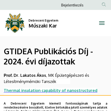
GTIDEA
Ugrás
Anonim
Bejelentkezés
a
Felhasználói
Publikációs
tartalomra
fiók
Debreceni Egyetem
Díj
Műszaki Kar
menüje
-
2024.
GTIDEA Publikációs Díj -
évi
2024. évi díjazottak
díjazottak
|
Dr. Lakatos Ákos
, MK Épületgépészeti és
Prof.
Létesítménymérnöki Tanszék
Műszaki
Thermal insulation capability of nanostructured
Kar
insulations and their combination as hybrid
insulation systems.
In: Case Studies in Thermal
A Debreceni Egyetem kiemelt fontosságúnak tartja a
rendelkezésére bocsátott, illetve birtokába jutott személyes adatok
Engineering