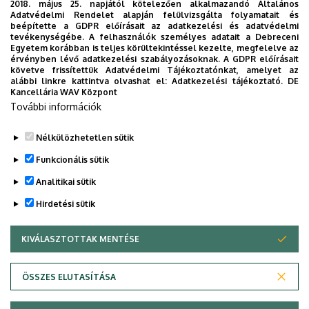
2018. május 25. napjától kötelezően alkalmazandó Általános
Adatvédelmi Rendelet alapján felülvizsgálta folyamatait és
beépítette a GDPR előírásait az adatkezelési és adatvédelmi
Kiadványtár
tevékenységébe. A felhasználók személyes adatait a Debreceni
Egyetem korábban is teljes körültekintéssel kezelte, megfelelve az
érvényben lévő adatkezelési szabályozásoknak. A GDPR előírásait
követve frissítettük Adatvédelmi Tájékoztatónkat, amelyet az
alábbi linkre kattintva olvashat el:
Adatkezelési tájékoztató.
DE
Kancellária WAV Központ
További információk
Kari kiadványok
Nélkülözhetetlen sütik
Funkcionális sütik
Analitikai sütik
Hirdetési sütik
KIVÁLASZTOTTAK MENTÉSE
WITHDRAW CONSENT
Adatvédelem
Adatvédelem
ÖSSZES ELUTASÍTÁSA
Technikai információk