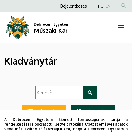
|
Ugrás
Anonim
Bejelentkezés
HU
EN
a
Felhasználói
Műszaki
tartalomra
fiók
Debreceni Egyetem
Kar
Műszaki Kar
menüje
Kiadványtár
Lista nézet
Ikon nézet
A Debreceni Egyetem kiemelt fontosságúnak tartja a
rendelkezésére bocsátott, illetve birtokába jutott személyes adatok
védelmét. Ezúton tájékoztatjuk Önt, hogy a Debreceni Egyetem a