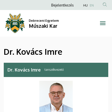
Dr.
Ugrás
Anonim
Bejelentkezés
HU
EN
a
Felhasználói
Kovács
tartalomra
fiók
Debreceni Egyetem
Imre
Műszaki Kar
menüje
|
Műszaki
Dr. Kovács Imre
Kar
Dr. Kovács Imre
tanszékvezető