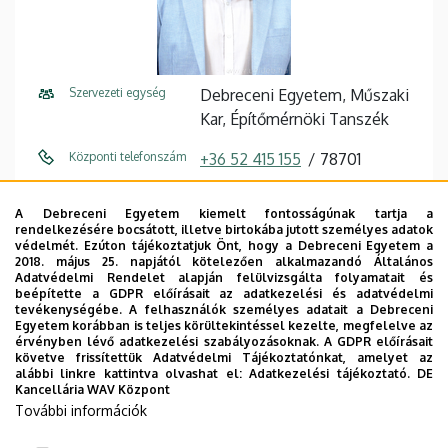
Szervezeti egység
Debreceni Egyetem, Műszaki
Kar, Építőmérnöki Tanszék
Központi telefonszám
+36 52 415 155
78701
E-mail cím
dr.kovacs.imre@eng.unideb.h
A Debreceni Egyetem kiemelt fontosságúnak tartja a
u
rendelkezésére bocsátott, illetve birtokába jutott személyes adatok
védelmét. Ezúton tájékoztatjuk Önt, hogy a Debreceni Egyetem a
Cím
4028 Debrecen, Ótemető
2018. május 25. napjától kötelezően alkalmazandó Általános
Adatvédelmi Rendelet alapján felülvizsgálta folyamatait és
utca 2.
beépítette a GDPR előírásait az adatkezelési és adatvédelmi
tevékenységébe. A felhasználók személyes adatait a Debreceni
Épület
Műszaki Kar "A" épület
Egyetem korábban is teljes körültekintéssel kezelte, megfelelve az
érvényben lévő adatkezelési szabályozásoknak. A GDPR előírásait
követve frissítettük Adatvédelmi Tájékoztatónkat, amelyet az
Emelet, ajtó
2. emelet, 212/e
alábbi linkre kattintva olvashat el:
Adatkezelési tájékoztató.
DE
Kancellária WAV Központ
Weboldal
Szervezeti weboldal
További információk
Tudóstér profil