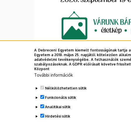
A Debreceni Egyetem kiemelt fontosságúnak tartja a
Egyetem a 2018. május 25. napjától kötelezően alkalm
adatvédelmi tevékenységébe. A felhasználók személ
szabályozásoknak. A GDPR előírásait követve frissítet
Központ
További információk
Nélkülözhetetlen sütik
Funkcionális sütik
Analitikai sütik
Hirdetési sütik
Legutóbbi frissítés:
2026. 05. 20. 12:37