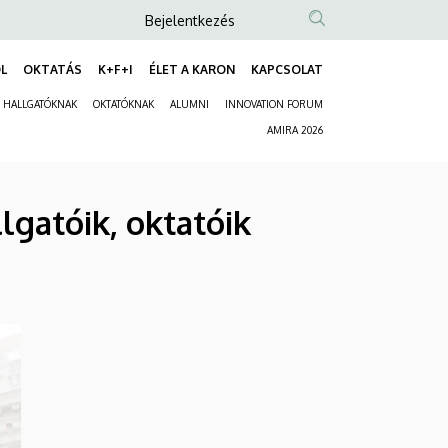
Anonim
Bejelentkezés
Felhasználói
L
OKTATÁS
K+F+I
ÉLET A KARON
KAPCSOLAT
fiók
Fő
menüje
HALLGATÓKNAK
OKTATÓKNAK
ALUMNI
INNOVATION FORUM
navigáció
Másodlagos
AMIRA 2026
navigáció
lgatóik, oktatóik