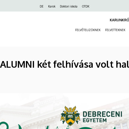
Felső
DE
Karok
Doktori iskola
OTDK
navigáció
KARUNKRÓ
FELVÉTELIZŐKNEK
FELVETTEKNEK
LUMNI két felhívása volt hal