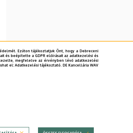
édelmét. Ezúton tájékoztatjuk Önt, hogy a Debreceni
it és beépítette a GDPR előírásait az adatkezelési és
kezelte, megfelelve az érvényben lévő adatkezelési
ashat el:
Adatkezelési tájékoztató.
DE Kancellária WAV