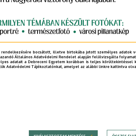
 rendelkezésére bocsátott, illetve birtokába jutott személyes adatok v
azandó Általános Adatvédelmi Rendelet alapján felülvizsgálta folyamata
yes adatait a Debreceni Egyetem korábban is teljes körültekintéssel 
tük Adatvédelmi Tájékoztatónkat, amelyet az alábbi linkre kattintva olv