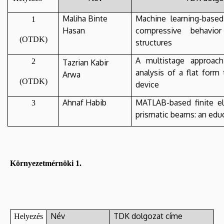
Maliha Binte
Machine learning-based
1
Hasan
compressive behavior
(OTDK)
structures
A multistage approac
2
Tazrian Kabir
analysis of a flat form
Arwa
(OTDK)
device
Ahnaf Habib
MATLAB-based finite e
3
prismatic beams: an edu
Környezetmérnöki 1.
Név
TDK dolgozat címe
Helyezés