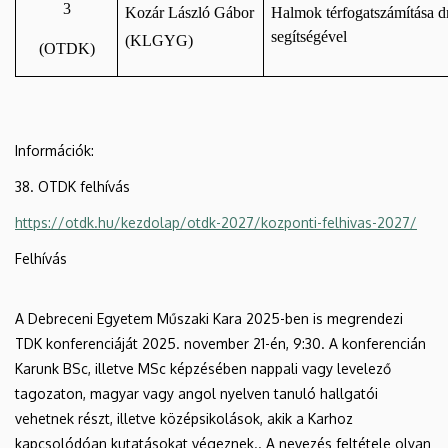
3
Kozár László Gábor
Halmok térfogatszámítása dr
segítségével
(KLGYG)
(OTDK)
Információk:
38. OTDK felhívás
https://otdk.hu/kezdolap/otdk-2027/kozponti-felhivas-2027/
Felhívás
A Debreceni Egyetem Műszaki Kara 2025-ben is megrendezi
TDK konferenciáját 2025. november 21-én, 9:30. A konferencián
Karunk BSc, illetve MSc képzésében nappali vagy levelező
tagozaton, magyar vagy angol nyelven tanuló hallgatói
vehetnek részt,
illetve középsikolások, akik a Karhoz
kapcsolódóan kutatásokat végeznek.
. A nevezés feltétele olyan