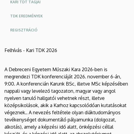
KARI TDT TAGJAI
TDK EREDMÉNYEK
REGISZTRÁCIÓ
Felhívás - Kari TDK 2026
A Debreceni Egyetem Műszaki Kara 2026-ben is
megrendezi TDK konferenciáját 2026. november 6-án,
9:00. A konferencián Karunk BSc, illetve MSc képzésében
nappali vagy levelező tagozaton, magyar vagy angol
nyelven tanuló hallgatói vehetnek részt, illetve
középsikolások, akik a Karhoz kapcsolódóan kutatásokat
végeznek.. A nevezés feltétele olyan diáktudományos
tevékenységet dokumentáló pályamunka (dolgozat,
alkotás), amely a képzési idő alatt, önképzési céllal
készült, és a képzési idő alatt, az abszolutóriumot