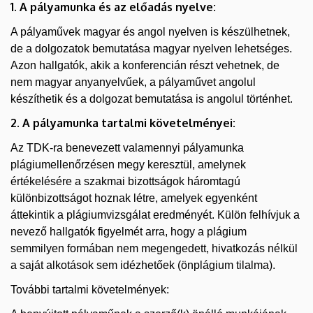
1. A pályamunka és az előadás nyelve:
A pályaművek magyar és angol nyelven is készülhetnek,
de a dolgozatok bemutatása magyar nyelven lehetséges.
Azon hallgatók, akik a konferencián részt vehetnek, de
nem magyar anyanyelvűek, a pályaművet angolul
készíthetik és a dolgozat bemutatása is angolul történhet.
2. A pályamunka tartalmi követelményei:
Az TDK-ra benevezett valamennyi pályamunka
plágiumellenőrzésen megy keresztül, amelynek
értékelésére a szakmai bizottságok háromtagú
különbizottságot hoznak létre, amelyek egyenként
áttekintik a plágiumvizsgálat eredményét. Külön felhívjuk a
nevező hallgatók figyelmét arra, hogy a plágium
semmilyen formában nem megengedett, hivatkozás nélkül
a saját alkotások sem idézhetőek (önplágium tilalma).
További tartalmi követelmények: