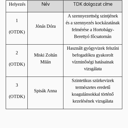
Név
TDK dolgozat címe
Helyezés
A szennyezettség szintjének
1
és a szennyezés kockázatának
Jónás Dóra
felmérése a Hortobágy-
(OTDK)
Berettyó főcsatornán
Használt gyógyvizek felszíni
2
Miski Zoltán
befogadókra gyakorolt
Milán
vízminőségi hatásainak
(OTDK)
vizsgálata
Szintetikus szürkevizek
3
természetes eredetű
Spisák Anna
koagulánsokkal történő
(OTDK)
kezelésének vizsgálata