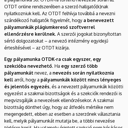
OTDT online rendszerében a szerző hallgató(k)nak
nyilatkozniuk kell. Az OTDT felhívja továbbá a nevezni
szándékozó hallgatók figyelmét, hogy
a benevezett
pályamunkák plágiumkereső szoftverrel
ellenőrzésre kerülnek
. A szerzői jogokat bizonyítottan
sértő dolgozatokat – a nevező intézmény egyidejű
értesítésével – az OTDT kizárja.
Egy pályamunka OTDK-ra csak egyszer, egy
szekcióba nevezhető
. Ha
egy szerző több
pályamunkát
nevez, a
nevezés során
nyilatkoznia
kell
arról, hogy a
pályamunkák között nincs lényeges
és jelentős egyezés
, és a nevezett pályamunkák közötti
egyezést a szakmai bizottságok és a szekciók rendezői is
megvizsgálják a nevezések ellenőrzésekor. A szakmai
bizottság dönthet úgy, hogy az átfedés mértéke nem
megengedett, ebben az esetben a szerzőnek választania
kell, melyik pályamunkát mutatja be, a többi nevezése
törlésre kerül. Ha valamely érintett szekció nem kér írásos