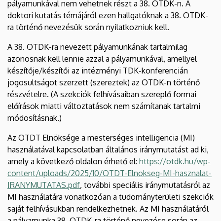
pályamunkával nem vehetnek részt a 38. OTDK-n. A
doktori kutatás témájáról ezen hallgatóknak a 38. OTDK-
ra történő nevezésük során nyilatkozniuk kell.
A 38. OTDK-ra nevezett pályamunkának tartalmilag
azonosnak kell lennie azzal a pályamunkával, amellyel
készítője/készítői az intézményi TDK-konferencián
jogosultságot szerzett (szereztek) az OTDK-n történő
részvételre. (A szekciók felhívásaiban szereplő formai
előírások miatti változtatások nem számítanak tartalmi
módosításnak.)
Az OTDT Elnöksége a mesterséges intelligencia (MI)
használatával kapcsolatban általános iránymutatást ad ki,
amely a következő oldalon érhető el:
https://otdk.hu/wp-
content/uploads/2025/10/OTDT-Elnokseg-MI-hasznalat-
IRANYMUTATAS.pdf
,
további speciális iránymutatásról az
MI használatára vonatkozóan a tudományterületi szekciók
saját felhívásukban rendelkezhetnek. Az MI használatáról
a pályamunka 38. OTDK-ra történő nevezése során az