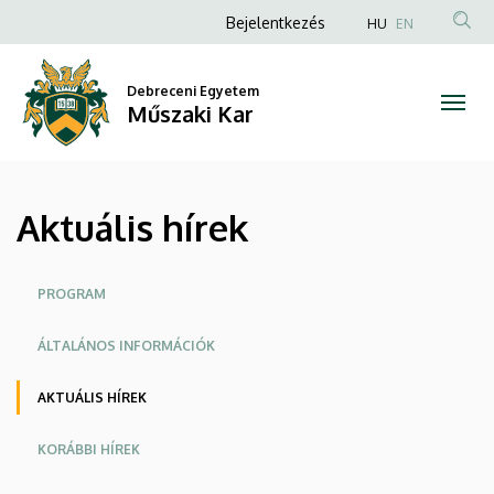
Aktuális
Ugrás
Anonim
Bejelentkezés
HU
EN
a
Felhasználói
hírek
tartalomra
fiók
Debreceni Egyetem
|
Műszaki Kar
menüje
Műszaki
Kar
Aktuális hírek
Oldalmenü
PROGRAM
ÁLTALÁNOS INFORMÁCIÓK
AKTUÁLIS HÍREK
KORÁBBI HÍREK