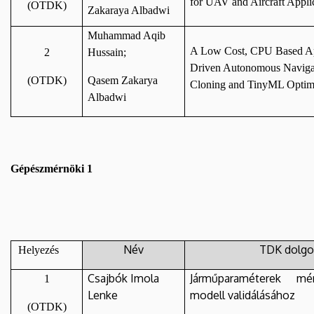
for UAV and Aircraft Appli
(OTDK)
Zakaraya Albadwi
Muhammad Aqib
A Low Cost, CPU Based Ap
2
Hussain;
Driven Autonomous Navigat
(OTDK)
Qasem Zakarya
Cloning and TinyML Optim
Albadwi
Gépészmérnöki 1
Név
TDK dolgo
Helyezés
Csajbók Imola
Járműparaméterek mér
1
Lenke
modell validálásához
(OTDK)