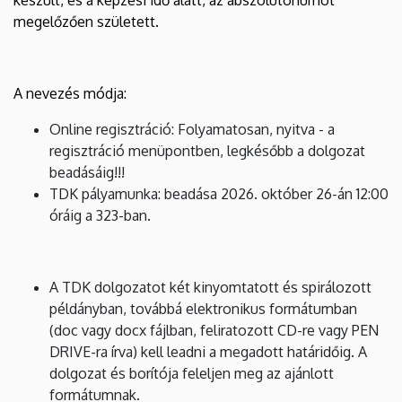
megelőzően született.
A nevezés módja:
Online regisztráció: Folyamatosan, nyitva - a
regisztráció menüpontben, legkésőbb a dolgozat
beadásáig!!!
TDK pályamunka: beadása 2026. október 26-án 12:00
óráig a 323-ban.
A TDK dolgozatot két kinyomtatott és spirálozott
példányban, továbbá elektronikus formátumban
(doc vagy docx fájlban, feliratozott CD-re vagy PEN
DRIVE-ra írva) kell leadni a megadott határidőig. A
dolgozat és borítója feleljen meg az ajánlott
formátumnak.