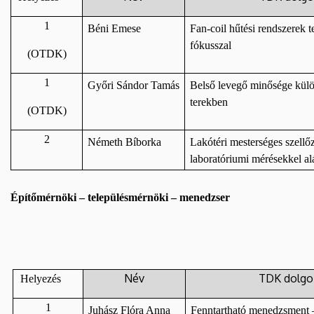
1
Béni Emese
Fan-coil hűtési rendszerek t
fókusszal
(OTDK)
1
Győri Sándor Tamás
Belső levegő minősége külö
terekben
(OTDK)
2
Németh Bíborka
Lakótéri mesterséges szellőz
laboratóriumi mérésekkel a
Építőmérnöki – településmérnöki – menedzser
Név
TDK dolgo
Helyezés
1
Juhász Flóra Anna
Fenntartható menedzsment – 