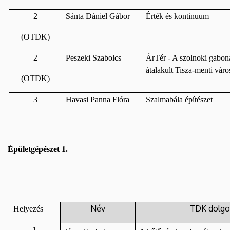
2
Sánta Dániel Gábor
Érték és kontinuum
(OTDK)
2
Peszeki Szabolcs
ÁrTér - A szolnoki gabona
átalakult Tisza-menti vár
(OTDK)
3
Havasi Panna Flóra
Szalmabála építészet
Épületgépészet 1.
Név
TDK dolgo
Helyezés
1