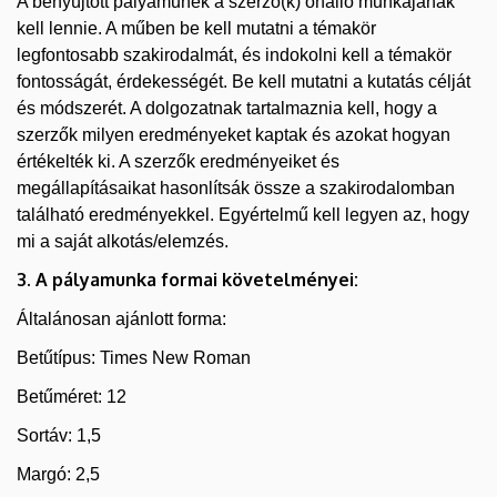
A benyújtott pályaműnek a szerző(k) önálló munkájának
kell lennie. A műben be kell mutatni a témakör
legfontosabb szakirodalmát, és indokolni kell a témakör
fontosságát, érdekességét. Be kell mutatni a kutatás célját
és módszerét. A dolgozatnak tartalmaznia kell, hogy a
szerzők milyen eredményeket kaptak és azokat hogyan
értékelték ki. A szerzők eredményeiket és
megállapításaikat hasonlítsák össze a szakirodalomban
található eredményekkel. Egyértelmű kell legyen az, hogy
mi a saját alkotás/elemzés.
3. A pályamunka formai követelményei:
Általánosan ajánlott forma:
Betűtípus: Times New Roman
Betűméret: 12
Sortáv: 1,5
Margó: 2,5