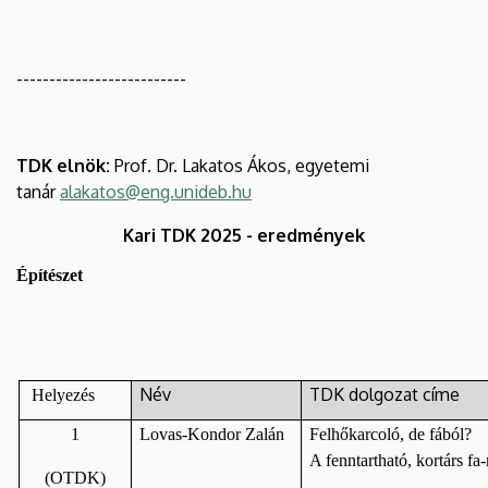
--------------------------
TDK elnök:
Prof. Dr. Lakatos Ákos, egyetemi
tanár
alakatos@eng.unideb.hu
Kari TDK 2025 - eredmények
Építészet
Név
TDK dolgozat címe
Helyezés
1
Lovas-Kondor Zalán
Felhőkarcoló, de fából?
A fenntartható, kortárs fa
(OTDK)