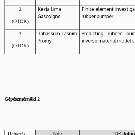
Kezia Lima
Finite element investig
2
Gascoigne
rubber bumper
(OTDK)
Tabassum Tasnim
Predicting rubber bu
3
Promy
inverse material model ca
(OTDK)
Gépészmérnöki 2
Név
TDK dolgo
Helyezés