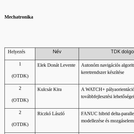
Mechatronika
Név
TDK dolgo
Helyezés
1
Elek Donát Levente
Autonóm navigációs algorit
keretrendszer készítése
(OTDK)
2
Kulcsár Kira
A WATCH+ pályaorientáció
továbbfejlesztési lehetősége
(OTDK)
2
Riczkó László
FANUC hibrid delta-parallel
modellezése és mozgáselem
(OTDK)