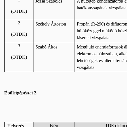
Józsa Szabolcs
A hűtőgép kondenzátorok en
hatékonyságának vizsgálata
(OTDK)
2
Székely Ágoston
Propán (R-290) és difluoro
hűtőközeggel működő hőszi
(OTDK)
kísérleti vizsgálata
3
Szabó Ákos
Megújuló energiaforrások ál
elektromos hálózatban, alkal
(OTDK)
lehetőségek és alternatív tá
vizsgálata
Épületgépészet 2.
Név
TDK dolgo
Helyezés