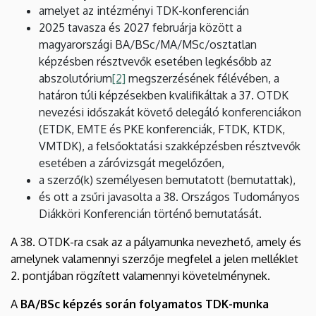
amelyet az intézményi TDK-konferencián
2025 tavasza és 2027 februárja között a
magyarországi BA/BSc/MA/MSc/osztatlan
képzésben résztvevők esetében legkésőbb az
abszolutórium
[2]
megszerzésének félévében, a
határon túli képzésekben kvalifikáltak a 37. OTDK
nevezési időszakát követő delegáló konferenciákon
(ETDK, EMTE és PKE konferenciák, FTDK, KTDK,
VMTDK), a felsőoktatási szakképzésben résztvevők
esetében a záróvizsgát megelőzően,
a szerző(k) személyesen bemutatott (bemutattak),
és ott a zsűri javasolta a 38. Országos Tudományos
Diákköri Konferencián történő bemutatását.
A 38. OTDK-ra csak az a pályamunka nevezhető, amely és
amelynek valamennyi szerzője megfelel a jelen melléklet
2. pontjában rögzített valamennyi követelménynek.
A
BA/BSc képzés során folyamatos TDK-munka