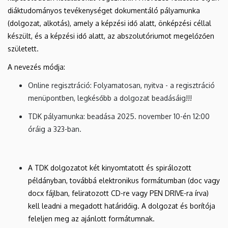
diáktudományos tevékenységet dokumentáló pályamunka
(dolgozat, alkotás), amely a képzési idő alatt, önképzési céllal
készült, és a képzési idő alatt, az abszolutóriumot megelőzően
született.
A nevezés módja:
Online regisztráció: Folyamatosan, nyitva - a regisztráció
menüpontben, legkésőbb a dolgozat beadásáig!!!
TDK pályamunka: beadása 2025. november 10-én 12:00
óráig a 323-ban.
A TDK dolgozatot két kinyomtatott és spirálozott
példányban, továbbá elektronikus formátumban (doc vagy
docx fájlban, feliratozott CD-re vagy PEN DRIVE-ra írva)
kell leadni a megadott határidőig. A dolgozat és borítója
feleljen meg az ajánlott formátumnak.