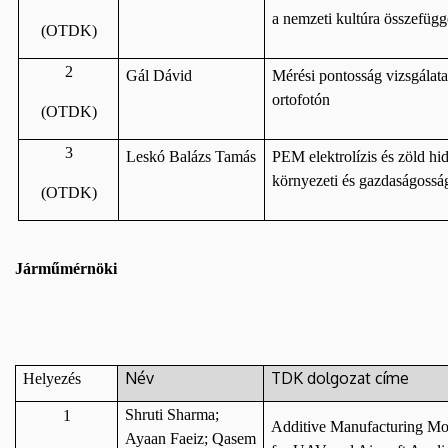
a nemzeti kultúra összefügg
(OTDK)
2
Gál Dávid
Mérési pontosság vizsgálata
ortofotón
(OTDK)
3
Leskó Balázs Tamás
PEM elektrolízis és zöld hi
környezeti és gazdaságosság
(OTDK)
Járműmérnöki
Név
TDK dolgozat címe
Helyezés
Shruti Sharma;
1
Additive Manufacturing Mo
Ayaan Faeiz; Qasem