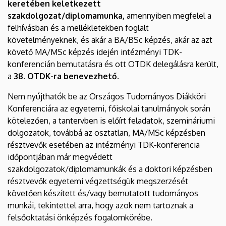
keretében keletkezett
szakdolgozat/diplomamunka,
amennyiben megfelel a
felhívásban és a mellékletekben foglalt
követelményeknek, és akár a BA/BSc képzés, akár az azt
követő MA/MSc képzés idején intézményi TDK-
konferencián bemutatásra és ott OTDK delegálásra került,
a
38. OTDK-ra benevezhető.
Nem nyújthatók be az Országos Tudományos Diákköri
Konferenciára az egyetemi, főiskolai tanulmányok során
kötelezően, a tantervben is előírt feladatok, szemináriumi
dolgozatok, továbbá az osztatlan, MA/MSc képzésben
résztvevők esetében az intézményi TDK-konferencia
időpontjában már megvédett
szakdolgozatok/diplomamunkák és a doktori képzésben
résztvevők egyetemi végzettségük megszerzését
követően készített és/vagy bemutatott tudományos
munkái, tekintettel arra, hogy azok nem tartoznak a
felsőoktatási önképzés fogalomkörébe.