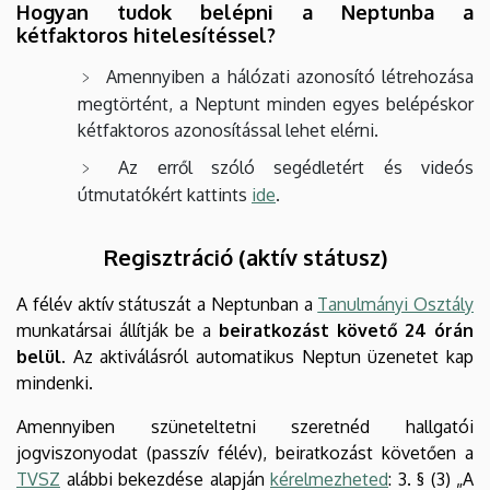
Hogyan tudok belépni a Neptunba a
kétfaktoros hitelesítéssel?
Amennyiben a hálózati azonosító létrehozása
megtörtént, a Neptunt minden egyes belépéskor
kétfaktoros azonosítással lehet elérni.
Az erről szóló segédletért és videós
útmutatókért kattints
ide
.
Regisztráció (aktív státusz)
A félév aktív státuszát a Neptunban a
Tanulmányi Osztály
munkatársai állítják be a
beiratkozást követő 24 órán
belül
. Az aktiválásról automatikus Neptun üzenetet kap
mindenki.
Amennyiben szüneteltetni szeretnéd hallgatói
jogviszonyodat (passzív félév), beiratkozást követően a
TVSZ
alábbi bekezdése alapján
kérelmezheted
: 3. § (3) „A