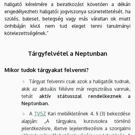
hallgató kérelmére a beiratkozást követően a dékán
engedélyezheti hallgatói jogviszonya szüneteltetését, ha
szülés, baleset, betegség vagy más váratlan ok miatt
önhibáján kívül nem tud eleget tenni tanulmányi
kötelezettségének.”
Tárgyfelvétel a Neptunban
Mikor tudok tárgyakat felvenni?
Tárgyat felvenni csak azok a hallgatók tudnak,
akik az aktuális félévre már regisztrálva vannak,
tehát
aktív státusszal rendelkeznek a
Neptunban
.
A
TVSZ
Kari mellékletének 4. § (3) bekezdése
alapján: „A tárgyakra, kurzusokra történő
jelentkezésre, illetve lejelentkezésre a szorgalmi