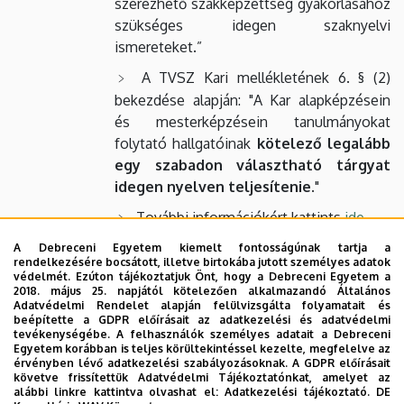
szerezhető szakképzettség gyakorlásához
szükséges idegen szaknyelvi
ismereteket.”
A TVSZ Kari mellékletének 6. § (2)
bekezdése alapján: "A Kar alapképzésein
és mesterképzésein tanulmányokat
folytató hallgatóinak
kötelező legalább
egy szabadon választható tárgyat
idegen nyelven teljesítenie
."
További információkért kattints
ide
.
A Debreceni Egyetem kiemelt fontosságúnak tartja a
rendelkezésére bocsátott, illetve birtokába jutott személyes adatok
Testnevelés
védelmét. Ezúton tájékoztatjuk Önt, hogy a Debreceni Egyetem a
A TVSZ 13. § (1) bekezdése alapján:
2018. május 25. napjától kötelezően alkalmazandó Általános
Adatvédelmi Rendelet alapján felülvizsgálta folyamatait és
„
Nappali tagozaton
a Debreceni
beépítette a GDPR előírásait az adatkezelési és adatvédelmi
Egyetem
alapképzésben részt vevő
tevékenységébe. A felhasználók személyes adatait a Debreceni
Egyetem korábban is teljes körültekintéssel kezelte, megfelelve az
hallgatóinak két féléven keresztül
,
érvényben lévő adatkezelési szabályozásoknak. A GDPR előírásait
mesterképzésben részt vevő
követve frissítettük Adatvédelmi Tájékoztatónkat, amelyet az
alábbi linkre kattintva olvashat el:
Adatkezelési tájékoztató.
DE
hallgatóinak egy féléven