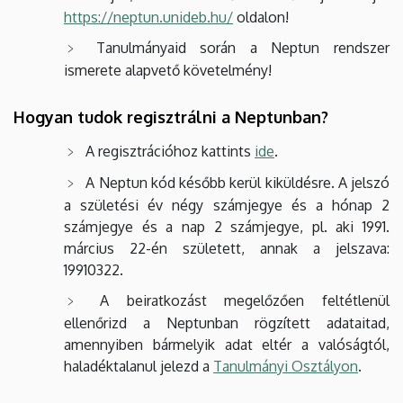
https://neptun.unideb.hu/
oldalon!
Tanulmányaid során a Neptun rendszer
ismerete alapvető követelmény!
Hogyan tudok regisztrálni a Neptunban?
A regisztrációhoz kattints
ide
.
A Neptun kód később kerül kiküldésre. A jelszó
a születési év négy számjegye és a hónap 2
számjegye és a nap 2 számjegye, pl. aki 1991.
március 22-én született, annak a jelszava:
19910322.
A beiratkozást megelőzően feltétlenül
ellenőrizd a Neptunban rögzített adataitad,
amennyiben bármelyik adat eltér a valóságtól,
haladéktalanul jelezd a
Tanulmányi Osztályon
.