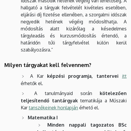
időszak második hetének végéig van lehetőség. A
hallgató a tárgyak felvételét kivételes esetében,
eljárási díj fizetése ellenében, a szorgalmi időszak
negyedik hetének végéig módosíthatja. A
módosítás alatt kizárólag a késedelmes
tárgyleadás és kurzusmódosítás értendő, a
határidőn túli tárgyfelvétel külön kerül
szabályozásra.”
Milyen tárgyakat kell felvennem?
A Kar
képzési programja, tantervei
itt
érhetők el.
A tanulmányaid során
kötelezően
teljesítendő tantárgyak
tematikája a Műszaki
Kar
tanszékeinek honlapján
érhető el.
Matematika I
Minden nappali tagozatos BSc