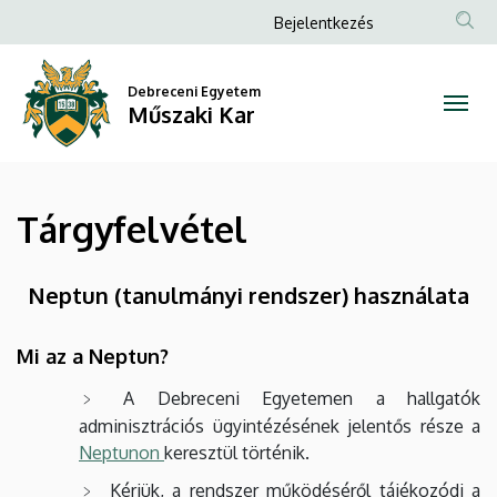
Tárgyfelvétel
Ugrás
Anonim
Bejelentkezés
a
Felhasználói
|
tartalomra
fiók
Debreceni Egyetem
Műszaki
Műszaki Kar
menüje
Kar
Tárgyfelvétel
Neptun (tanulmányi rendszer) használata
Mi az a Neptun?
A Debreceni Egyetemen a hallgatók
adminisztrációs ügyintézésének jelentős része a
Neptunon
keresztül történik.
Kérjük, a rendszer működéséről tájékozódj a