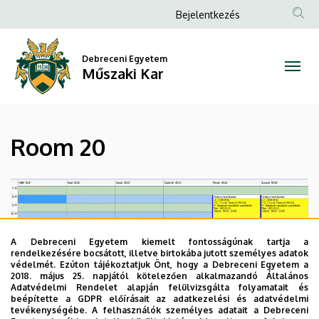
Room
Ugrás
Anonim
Bejelentkezés
a
Felhasználói
20
tartalomra
fiók
Debreceni Egyetem
|
Műszaki Kar
menüje
Műszaki
Kar
Room 20
A Debreceni Egyetem kiemelt fontosságúnak tartja a
rendelkezésére bocsátott, illetve birtokába jutott személyes adatok
védelmét. Ezúton tájékoztatjuk Önt, hogy a Debreceni Egyetem a
2018. május 25. napjától kötelezően alkalmazandó Általános
Adatvédelmi Rendelet alapján felülvizsgálta folyamatait és
beépítette a GDPR előírásait az adatkezelési és adatvédelmi
tevékenységébe. A felhasználók személyes adatait a Debreceni
Legutóbbi frissítés:
2022. 07. 22. 13:39