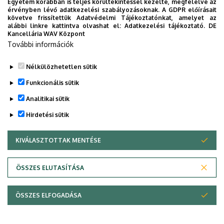
Egyetem korábban is teljes körültekintéssel kezelte, megfelelve az
érvényben lévő adatkezelési szabályozásoknak. A GDPR előírásait
követve frissítettük Adatvédelmi Tájékoztatónkat, amelyet az
alábbi linkre kattintva olvashat el:
Adatkezelési tájékoztató.
DE
Kancellária WAV Központ
További információk
Nélkülözhetetlen sütik
Funkcionális sütik
Analitikai sütik
Hirdetési sütik
KIVÁLASZTOTTAK MENTÉSE
WITHDRAW CONSENT
Adatvédelem
Adatvédelem
ÖSSZES ELUTASÍTÁSA
Technikai információk
ÖSSZES ELFOGADÁSA
Copyright © 2026 Unideb