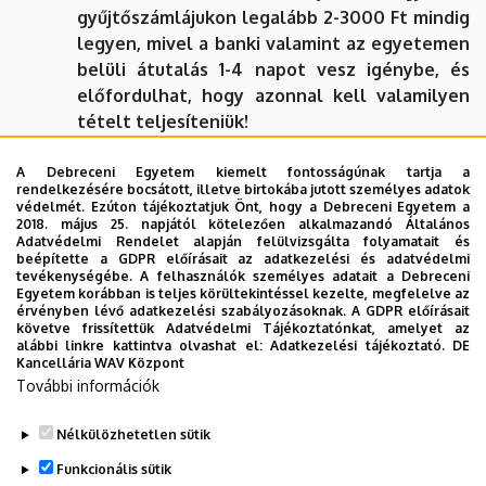
gyűjtőszámlájukon legalább 2-3000 Ft mindig
legyen, mivel a ban­ki valamint az egyetemen
belüli átutalás 1-4 napot vesz igénybe, és
előfordulhat, hogy azonnal kell valamilyen
tételt teljesíteniük!
A költségtérítési díj
befizetésének
A Debreceni Egyetem kiemelt fontosságúnak tartja a
határideje:
rendelkezésére bocsátott, illetve birtokába jutott személyes adatok
védelmét. Ezúton tájékoztatjuk Önt, hogy a Debreceni Egyetem a
őszi félév esetén október 31.
2018. május 25. napjától kötelezően alkalmazandó Általános
Adatvédelmi Rendelet alapján felülvizsgálta folyamatait és
tavaszi félév esetén március 31.
beépítette a GDPR előírásait az adatkezelési és adatvédelmi
tevékenységébe. A felhasználók személyes adatait a Debreceni
Egyetem korábban is teljes körültekintéssel kezelte, megfelelve az
A költségtérítés összegének kiírását a
érvényben lévő adatkezelési szabályozásoknak. A GDPR előírásait
követve frissítettük Adatvédelmi Tájékoztatónkat, amelyet az
Hallgatói Adminisztrációs Központ
(továbbiakban
alábbi linkre kattintva olvashat el:
Adatkezelési tájékoztató.
DE
HAK) végzi.
Kancellária WAV Központ
További információk
Segítség a fizetési kötelezettségek teljesítéséhez
Nélkülözhetetlen sütik
Legutóbbi frissítés:
2026. 03. 03. 08:21
Funkcionális sütik