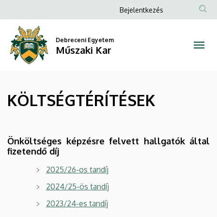
KÖLTSÉGTÉRÍTÉSEK
Ugrás
Anonim
Bejelentkezés
a
Felhasználói
|
tartalomra
fiók
Debreceni Egyetem
Műszaki
Műszaki Kar
menüje
Kar
KÖLTSÉGTÉRÍTÉSEK
Önköltséges képzésre felvett hallgatók által
fizetendő díj
2025/26-os tandíj
2024/25-ös tandíj
2023/24-es tandíj