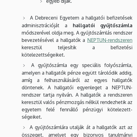
egyéb díjak.
A Debreceni Egyetem a hallgatói befizetések
adminisztrációját a
hallgatói gyűjtőszámla
módszerével old­ja meg. A gyűjtőszámlás rendszer
bevezetésével a hallgatók a
NEPTUN-rendszeren
keresztül teljesítik a be­fi­ze­té­si
kötelezettségeiket.
A gyűjtőszámla egy speciális folyószámla,
amelyen a hallgatók pénze együtt tárolódik addig,
amíg a fel­hasz­nálásáról az egyes hallgatók
döntenek. A hallgatói egyenleget a NEPTUN-
rendszer tartja nyilván. A hall­ga­tók a rendszeren
keresztül valós pénzmozgás nélkül rendezhetik az
egyetem felé fennálló pénzügyi kö­te­le­zett­
ségeiket.
A gyűjtőszámlára utalják át a hallgatók azt az
összeget, ame­lyet egy bizonyos tanulmányi