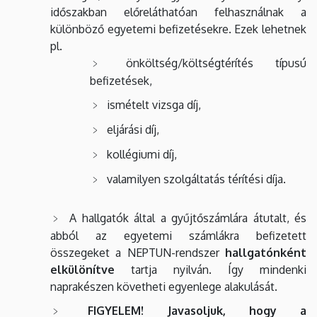
időszakban előreláthatóan felhasználnak a
különböző egyetemi befizetésekre. Ezek lehetnek
pl.
önköltség/költségtérítés típusú
befizetések,
ismételt vizsga díj,
eljárási díj,
kollégiumi díj,
valamilyen szolgáltatás térítési díja.
A hallgatók által a gyűjtőszámlára átutalt, és
abból az egyetemi számlákra befizetett
összegeket a NEPTUN-rendszer
hallgatónként
elkülönítve
tartja nyilván. Így mindenki
naprakészen követheti egyenlege alakulását.
FIGYELEM! Javasoljuk, hogy a