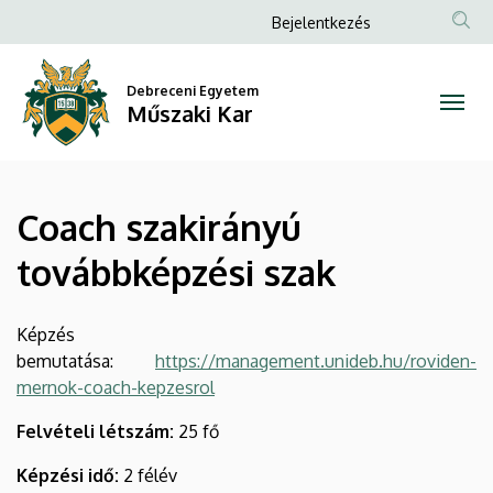
Coach
Ugrás
Anonim
Bejelentkezés
a
Felhasználói
szakirányú
tartalomra
fiók
Debreceni Egyetem
továbbképzési
Műszaki Kar
menüje
szak
|
Coach szakirányú
Műszaki
továbbképzési szak
Kar
Képzés
bemutatása:
https://management.unideb.hu/roviden-
mernok-coach-kepzesrol
Felvételi létszám:
25 fő
Képzési idő:
2 félév