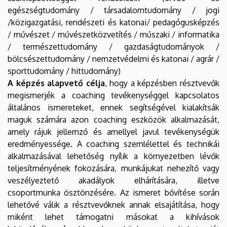
egészségtudomány / társadalomtudomány / jogi
/közigazgatási, rendészeti és katonai/ pedagógusképzés
/ művészet / művészetközvetítés / műszaki / informatika
/ természettudomány / gazdaságtudományok /
bölcsészettudomány / nemzetvédelmi és katonai / agrár /
sporttudomány / hittudomány)
A képzés alapvető célja
, hogy a képzésben résztvevők
megismerjék a coaching tevékenységgel kapcsolatos
általános ismereteket, ennek segítségével kialakítsák
maguk számára azon coaching eszközök alkalmazását,
amely rájuk jellemző és amellyel javul tevékenységük
eredményessége. A coaching szemlélettel és technikái
alkalmazásával lehetőség nyílik a környezetben lévők
teljesítményének fokozására, munkájukat nehezítő vagy
veszélyeztető akadályok elhárítására, illetve
csoportmunka ösztönzésére. Az ismeret bővítése során
lehetővé válik a résztvevőknek annak elsajátítása, hogy
miként lehet támogatni másokat a kihívások