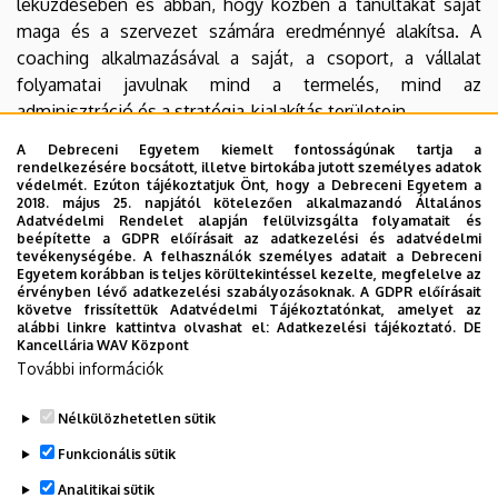
leküzdésében és abban, hogy közben a tanultakat saját
maga és a szervezet számára eredménnyé alakítsa. A
coaching alkalmazásával a saját, a csoport, a vállalat
folyamatai javulnak mind a termelés, mind az
adminisztráció és a stratégia-kialakítás területein.
A Debreceni Egyetem kiemelt fontosságúnak tartja a
Kapcsolattartó/szakfelelős:
rendelkezésére bocsátott, illetve birtokába jutott személyes adatok
védelmét. Ezúton tájékoztatjuk Önt, hogy a Debreceni Egyetem a
Dr. Matkó Andrea Emese
2018. május 25. napjától kötelezően alkalmazandó Általános
Adatvédelmi Rendelet alapján felülvizsgálta folyamatait és
Cím: 4028 Debrecen, Ótemető u. 2-4.
beépítette a GDPR előírásait az adatkezelési és adatvédelmi
tevékenységébe. A felhasználók személyes adatait a Debreceni
Egyetem korábban is teljes körültekintéssel kezelte, megfelelve az
Tel/fax: +36 52 415 155 / 77826, +36 52 418 643
érvényben lévő adatkezelési szabályozásoknak. A GDPR előírásait
követve frissítettük Adatvédelmi Tájékoztatónkat, amelyet az
e-mail
alábbi linkre kattintva olvashat el:
Adatkezelési tájékoztató.
DE
Kancellária WAV Központ
További információk
Jelentkezés
: az alábbi űrlap kitöltésével:
Jelentkezési
űrlap - Szakirányú továbbképzések (Őszi félév)
Nélkülözhetetlen sütik
Legutóbbi frissítés:
2026. 07. 29. 14:28
Funkcionális sütik
Analitikai sütik