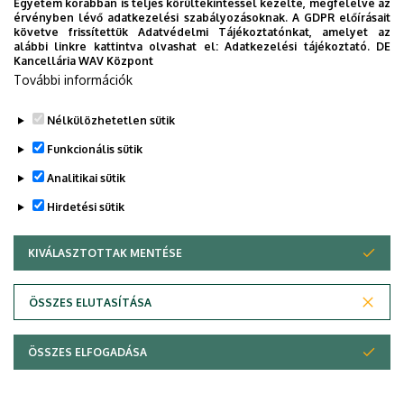
Egyetem korábban is teljes körültekintéssel kezelte, megfelelve az
Legutóbbi frissítés:
2022. 07. 22. 13:39
érvényben lévő adatkezelési szabályozásoknak. A GDPR előírásait
követve frissítettük Adatvédelmi Tájékoztatónkat, amelyet az
alábbi linkre kattintva olvashat el:
Adatkezelési tájékoztató.
DE
Kancellária WAV Központ
További információk
Nélkülözhetetlen sütik
Funkcionális sütik
Analitikai sütik
Hirdetési sütik
KIVÁLASZTOTTAK MENTÉSE
WITHDRAW CONSENT
Adatvédelem
Adatvédelem
ÖSSZES ELUTASÍTÁSA
Technikai információk
ÖSSZES ELFOGADÁSA
Copyright © 2026 Unideb