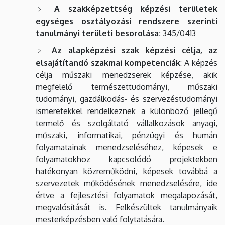
A szakképzettség képzési területek
egységes osztályozási rendszere szerinti
tanulmányi területi besorolása:
345/0413
Az alapképzési szak képzési célja, az
elsajátítandó szakmai kompetenciák
: A képzés
célja műszaki menedzserek képzése, akik
megfelelő természettudományi, műszaki
tudományi, gazdálkodás- és szervezéstudományi
ismeretekkel rendelkeznek a különböző jellegű
termelő és szolgáltató vállalkozások anyagi,
műszaki, informatikai, pénzügyi és humán
folyamatainak menedzseléséhez, képesek e
folyamatokhoz kapcsolódó projektekben
hatékonyan közreműködni, képesek továbbá a
szervezetek működésének menedzselésére, ide
értve a fejlesztési folyamatok megalapozását,
megvalósítását is. Felkészültek tanulmányaik
mesterképzésben való folytatására.