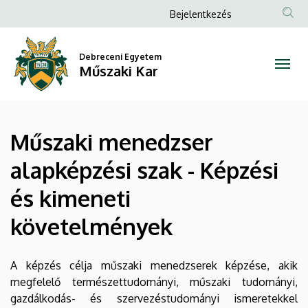
Műszaki
Ugrás
Anonim
Bejelentkezés
a
Felhasználói
menedzser
tartalomra
fiók
Debreceni Egyetem
alapképzési
Műszaki Kar
menüje
szak
-
Műszaki menedzser
Képzési
alapképzési szak - Képzési
és
és kimeneti
kimeneti
követelmények
követelmények
|
A képzés célja műszaki menedzserek képzése, akik
megfelelő természettudományi, műszaki tudományi,
Műszaki
gazdálkodás- és szervezéstudományi ismeretekkel