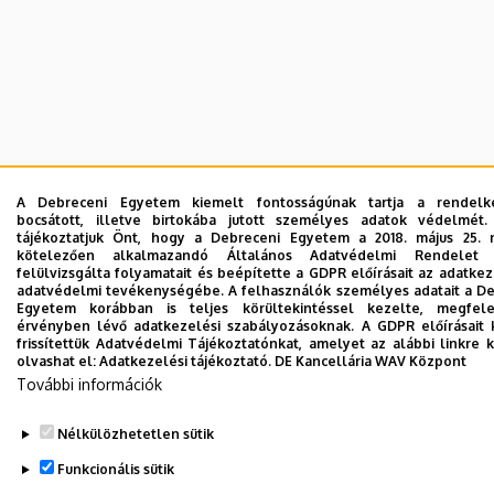
A Debreceni Egyetem kiemelt fontosságúnak tartja a rendelk
bocsátott, illetve birtokába jutott személyes adatok védelmét.
tájékoztatjuk Önt, hogy a Debreceni Egyetem a 2018. május 25. n
kötelezően alkalmazandó Általános Adatvédelmi Rendelet 
felülvizsgálta folyamatait és beépítette a GDPR előírásait az adatkez
adatvédelmi tevékenységébe. A felhasználók személyes adatait a D
Egyetem korábban is teljes körültekintéssel kezelte, megfel
érvényben lévő adatkezelési szabályozásoknak. A GDPR előírásait 
frissítettük Adatvédelmi Tájékoztatónkat, amelyet az alábbi linkre k
olvashat el:
Adatkezelési tájékoztató.
DE Kancellária WAV Központ
További információk
Nélkülözhetetlen sütik
Funkcionális sütik