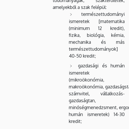
tudományágak, szakterületek,
amelyekből a szak felépül:
természettudományi
ismeretek [matematika
(minimum 12 kredit),
fizika, biológia, kémia,
mechanika és más
természettudományok]
40-50 kredit;
gazdasági és humán
ismeretek
(mikroökonómia,
makroökonómia, gazdaságsta
számvitel, vállalkozás-
gazdaságtan,
minőségmenedzsment, ergo
humán ismeretek) 14-30
kredit;