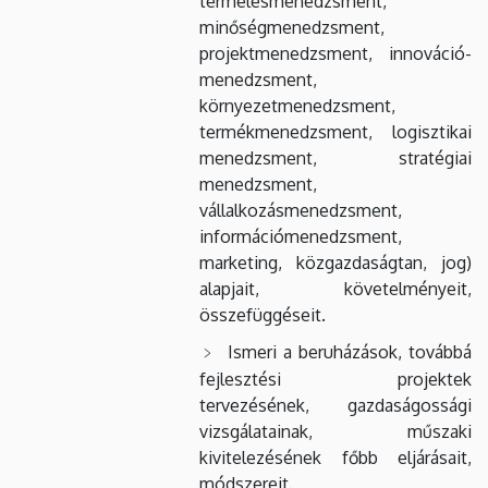
termelésmenedzsment,
minőségmenedzsment,
projektmenedzsment, innováció-
menedzsment,
környezetmenedzsment,
termékmenedzsment, logisztikai
menedzsment, stratégiai
menedzsment,
vállalkozásmenedzsment,
információmenedzsment,
marketing, közgazdaságtan, jog)
alapjait, követelményeit,
összefüggéseit.
Ismeri a beruházások, továbbá
fejlesztési projektek
tervezésének, gazdaságossági
vizsgálatainak, műszaki
kivitelezésének főbb eljárásait,
módszereit.