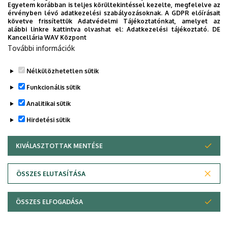
és projektek, együttműködési lehetőségek.
Egyetem korábban is teljes körültekintéssel kezelte, megfelelve az
érvényben lévő adatkezelési szabályozásoknak. A GDPR előírásait
követve frissítettük Adatvédelmi Tájékoztatónkat, amelyet az
Dátum:
2025.01.08. 10:00
alábbi linkre kattintva olvashat el:
Adatkezelési tájékoztató.
DE
Kancellária WAV Központ
Helyszín
: DE Műszaki Kar, U.003
További információk
További részletek hamarosan.
Nélkülözhetetlen sütik
Legutóbbi frissítés:
2024. 12. 18. 11:27
Funkcionális sütik
Analitikai sütik
Hirdetési sütik
KIVÁLASZTOTTAK MENTÉSE
WITHDRAW CONSENT
Adatvédelem
Adatvédelem
ÖSSZES ELUTASÍTÁSA
Technikai információk
ÖSSZES ELFOGADÁSA
Copyright © 2026 Unideb