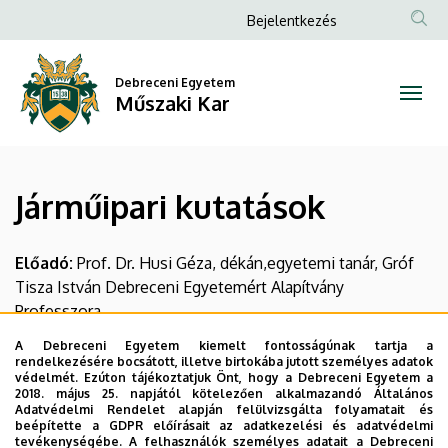
Járműipari
Ugrás
Anonim
Bejelentkezés
a
Felhasználói
kutatások
tartalomra
fiók
Debreceni Egyetem
|
Műszaki Kar
menüje
Műszaki
Kar
Járműipari kutatások
Előadó:
Prof. Dr. Husi Géza, dékán,egyetemi tanár, Gróf
Tisza István Debreceni Egyetemért Alapítvány
Professzora
A Debreceni Egyetem kiemelt fontosságúnak tartja a
Debreceni Egyetem Műszaki Kar
rendelkezésére bocsátott, illetve birtokába jutott személyes adatok
védelmét. Ezúton tájékoztatjuk Önt, hogy a Debreceni Egyetem a
2018. május 25. napjától kötelezően alkalmazandó Általános
Adatvédelmi Rendelet alapján felülvizsgálta folyamatait és
beépítette a GDPR előírásait az adatkezelési és adatvédelmi
Téma
: Járműipari kutatások, kutatási infrastruktúra, témák
tevékenységébe. A felhasználók személyes adatait a Debreceni