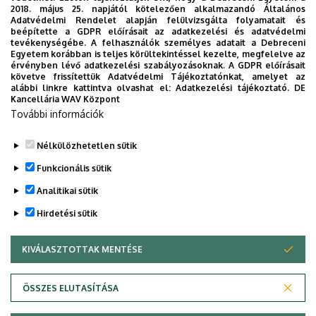
2018. május 25. napjától kötelezően alkalmazandó Általános
Adatvédelmi Rendelet alapján felülvizsgálta folyamatait és
Pre-requisite of Summer flight training
beépítette a GDPR előírásait az adatkezelési és adatvédelmi
tevékenységébe. A felhasználók személyes adatait a Debreceni
A student is allowed to complete a flight training during
Egyetem korábban is teljes körültekintéssel kezelte, megfelelve az
érvényben lévő adatkezelési szabályozásoknak. A GDPR előírásait
the summer time if he/she has fulfilled Basics of Aviation
követve frissítettük Adatvédelmi Tájékoztatónkat, amelyet az
alábbi linkre kattintva olvashat el:
Adatkezelési tájékoztató.
DE
I and Basics of Aviation II courses int he previous spring
Kancellária WAV Központ
semseter.
További információk
Nélkülözhetetlen sütik
Legutóbbi frissítés:
2022. 07. 22. 13:39
Funkcionális sütik
Analitikai sütik
Hirdetési sütik
KIVÁLASZTOTTAK MENTÉSE
WITHDRAW CONSENT
Adatvédelem
Adatvédelem
ÖSSZES ELUTASÍTÁSA
Technikai információk