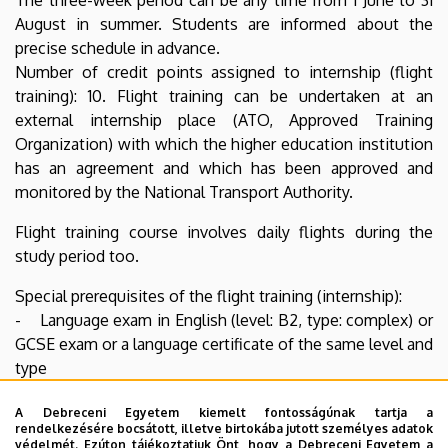
August in summer. Students are informed about the
precise schedule in advance.
Number of credit points assigned to internship (flight
training): 10. Flight training can be undertaken at an
external internship place (ATO, Approved Training
Organization) with which the higher education institution
has an agreement and which has been approved and
monitored by the National Transport Authority.
Flight training course involves daily flights during the
study period too.
Special prerequisites of the flight training (internship):
- Language exam in English (level: B2, type: complex) or
GCSE exam or a language certificate of the same level and
type
- Medical certificate pursuant to Commission Regulation
A Debreceni Egyetem kiemelt fontosságúnak tartja a
(EU) No. 1178/2011 (03/11/2011) Medical (MED)
rendelkezésére bocsátott, illetve birtokába jutott személyes adatok
Requirements.
védelmét. Ezúton tájékoztatjuk Önt, hogy a Debreceni Egyetem a