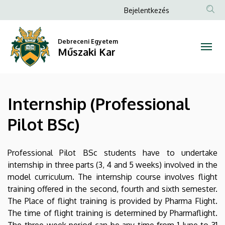
Internship
Ugrás
Anonim
Bejelentkezés
a
Felhasználói
(Professional
tartalomra
fiók
Debreceni Egyetem
Pilot
Műszaki Kar
menüje
BSc)
|
Internship (Professional
Műszaki
Pilot BSc)
Kar
Professional Pilot BSc students have to undertake
internship in three parts (3, 4 and 5 weeks) involved in the
model curriculum. The internship course involves flight
training offered in the second, fourth and sixth semester.
The Place of flight training is provided by Pharma Flight.
The time of flight training is determined by Pharmaflight.
The three-week period can be any time from 1 June to 31