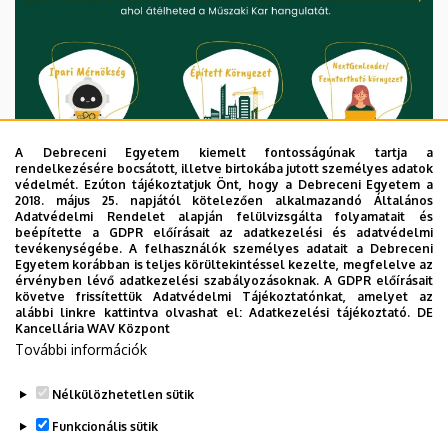
A Debreceni Egyetem kiemelt fontosságúnak tartja a
rendelkezésére bocsátott, illetve birtokába jutott személyes adatok
védelmét. Ezúton tájékoztatjuk Önt, hogy a Debreceni Egyetem a
2018. május 25. napjától kötelezően alkalmazandó Általános
Adatvédelmi Rendelet alapján felülvizsgálta folyamatait és
beépítette a GDPR előírásait az adatkezelési és adatvédelmi
tevékenységébe. A felhasználók személyes adatait a Debreceni
Egyetem korábban is teljes körültekintéssel kezelte, megfelelve az
érvényben lévő adatkezelési szabályozásoknak. A GDPR előírásait
követve frissítettük Adatvédelmi Tájékoztatónkat, amelyet az
alábbi linkre kattintva olvashat el:
Adatkezelési tájékoztató.
DE
Kancellária WAV Központ
További információk
Nélkülözhetetlen sütik
Legutóbbi frissítés:
2026. 02. 26. 07:43
Funkcionális sütik