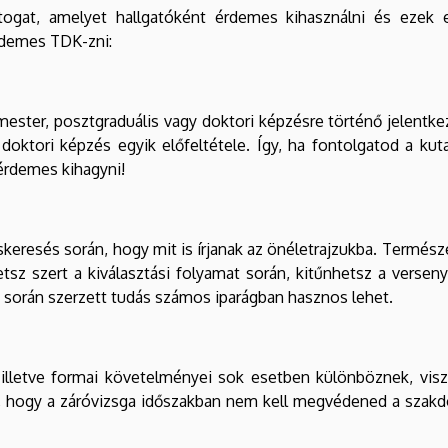
ogat, amelyet hallgatóként érdemes kihasználni és ezek 
rdemes TDK-zni:
mester, posztgraduális vagy doktori képzésre történő jelentk
 doktori képzés egyik előfeltétele. Így, ha fontolgatod a ku
rdemes kihagyni!
keresés során, hogy mit is írjanak az önéletrajzukba. Termész
etsz szert a kiválasztási folyamat során, kitűnhetsz a verse
k során szerzett tudás számos iparágban hasznos lehet.
illetve formai követelményei sok esetben különböznek, visz
, hogy a záróvizsga időszakban nem kell megvédened a szakd