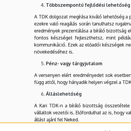
Többszempontú fejlődési lehetőség
A TDK dolgozat megírása kiváló lehetőség a 
ezekre való reagálás során tanulhatsz rugalm
eredmények prezentálása a bíráló bizottság 
fontos készséget fejleszthetsz, mint péld
kommunikáció. Ezek az előadói készségek ne
növekedéséhez is.
Pénz- vagy tárgyjutalom
A versenyen elért eredményedet sok esetben 
függ attól, hogy hányadik helyen végzel a TDK
Álláslehetőség
A Kari TDK-n a bíráló bizottság összetétele
vállaltok vezetői is. Előfordulhat az is, hogy
állást ajánl fel Neked.