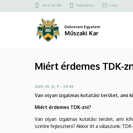
Miért
Ugrás
Felső
+36 52 512 900
Telefonkönyv
e-mail
a
kapcsolat
érdemes
tartalomra
menü
TDK-
Debreceni Egyetem
Műszaki Kar
zni?
|
Miért érdemes TDK-zn
Műszaki
Kar
2024. 05. 31., P – 09:48
Van olyan izgalmas kutatási terület, ami
Miért érdemes TDK-zni?
Van olyan izgalmas kutatási terület, ami k
szintre fejleszteni? Akkor itt a válaszunk: TDK