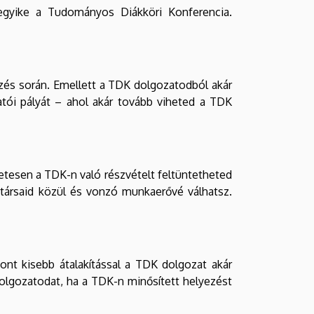
egyike a Tudományos Diákköri Konferencia.
ezés során. Emellett a TDK dolgozatodból akár
tatói pályát – ahol akár tovább viheted a TDK
etesen a TDK-n való részvételt feltüntetheted
nytársaid közül és vonzó munkaerővé válhatsz.
ont kisebb átalakítással a TDK dolgozat akár
olgozatodat, ha a TDK-n minősített helyezést