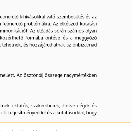
elmerülő kihívásokkal való szembesülés és az
 felmerülő problémákra. Az elkészült kutatási
kommunikációt. Az előadás során számos olyan
om közérthető formába öntése és a meggyőző
lehetnek, és hozzájárulhatnak az önbizalmad
 mellett. Az ösztöndíj összege nagymértékben
etnek oktatók, szakemberek, illetve cégek és
jtott teljesítményeddel és a kutatásoddal, hogy