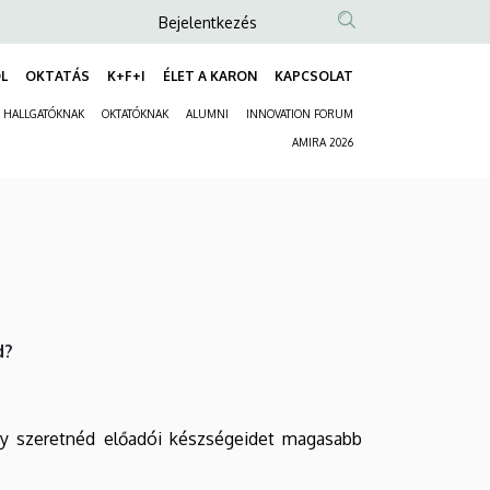
Anonim
Bejelentkezés
Felhasználói
L
OKTATÁS
K+F+I
ÉLET A KARON
KAPCSOLAT
fiók
Fő
menüje
HALLGATÓKNAK
OKTATÓKNAK
ALUMNI
INNOVATION FORUM
navigáció
Másodlagos
AMIRA 2026
navigáció
d?
agy szeretnéd előadói készségeidet magasabb