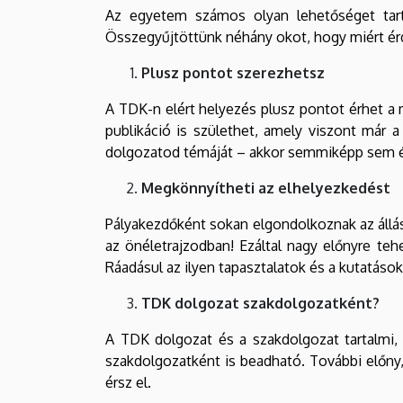
Az egyetem számos olyan lehetőséget tart
Összegyűjtöttünk néhány okot, hogy miért é
Plusz pontot szerezhetsz
A TDK-n elért helyezés plusz pontot érhet a 
publikáció is születhet, amely viszont már a
dolgozatod témáját – akkor semmiképp sem é
Megkönnyítheti az elhelyezkedést
Pályakezdőként sokan elgondolkoznak az állás
az önéletrajzodban! Ezáltal nagy előnyre teh
Ráadásul az ilyen tapasztalatok és a kutatáso
TDK dolgozat szakdolgozatként?
A TDK dolgozat és a szakdolgozat tartalmi, 
szakdolgozatként is beadható. További előny
érsz el.