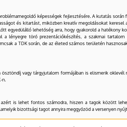
problémamegoldó képességek fejlesztésére. A kutatás során f
asságot és kitartást, miközben kreatív megoldásokat keresel a
előtt egyedülálló lehetőség arra, hogy gyakorold a hatékony 
ául a lényegre törő prezentációkészítés, a szakmai tartal
mcsak a TDK során, de az életed számos területén hasznosak 
ösztöndíj vagy tárgyjutalom formájában is elismerik oklevél
-n.
 azért is lehet fontos számodra, hiszen a tagok között leh
 valamelyik bizottsági tagot annyira meggyőzöd a versenyen nyú