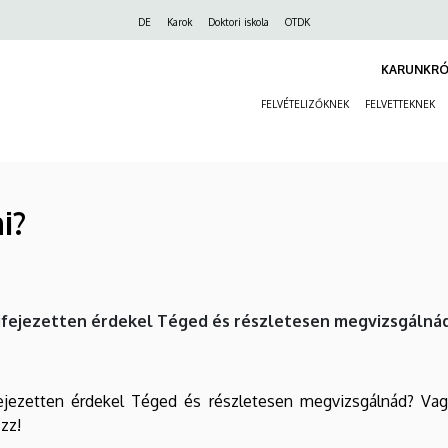
Felső
DE
Karok
Doktori iskola
OTDK
navigáció
KARUNKRÓ
FELVÉTELIZŐKNEK
FELVETTEKNEK
i?
 kifejezetten érdekel Téged és részletesen megvizsgálná
ifejezetten érdekel Téged és részletesen megvizsgálnád? V
-zz!