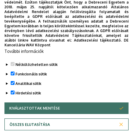
Résztvevők:
középiskolai tanár
védelmét. Ezúton tájékoztatjuk Önt, hogy a Debreceni Egyetem a
2018. május 25. napjától kötelezően alkalmazandó Általános
Téma:
Hogyan támogathatják a k
Adatvédelmi Rendelet alapján felülvizsgálta folyamatait és
beépítette a GDPR előírásait az adatkezelési és adatvédelmi
tevékenységébe. A felhasználók személyes adatait a Debreceni
15:10 – 16:00
Látogatás a laborokban
Egyetem korábban is teljes körültekintéssel kezelte, megfelelve az
érvényben lévő adatkezelési szabályozásoknak. A GDPR előírásait
Rövid szakmai bemutatók a Kar laborat
követve frissítettük Adatvédelmi Tájékoztatónkat, amelyet az
alábbi linkre kattintva olvashat el:
Adatkezelési tájékoztató.
DE
Kancellária WAV Központ
További információk
Adatkezelési nyilatkozat
Nélkülözhetetlen sütik
Legutóbbi frissítés:
2025. 08. 25. 13:59
Funkcionális sütik
Analitikai sütik
Hirdetési sütik
KIVÁLASZTOTTAK MENTÉSE
WITHDRAW CONSENT
Adatvédelem
Adatvédelem
ÖSSZES ELUTASÍTÁSA
Technikai információk