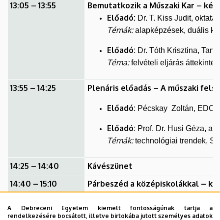
13:05 – 13:55
Bemutatkozik a Műszaki Kar – képz
Előadó:
Dr. T. Kiss Judit, oktatá
Témák:
alapképzések, duális ké
Előadó:
Dr. Tóth Krisztina, Tan
Téma:
felvételi eljárás áttekinté
13:55 – 14:25
Plenáris előadás – A műszaki fel
Előadó:
Pécskay Zoltán, EDC D
Előadó:
Prof. Dr. Husi Géza, a 
Témák:
technológiai trendek, S
14:25 – 14:40
Kávészünet
14:40 – 15:10
Párbeszéd a középiskolákkal – ke
Moderátor:
Dr. T. Kiss Judit
A Debreceni Egyetem kiemelt fontosságúnak tartja a
rendelkezésére bocsátott, illetve birtokába jutott személyes adatok