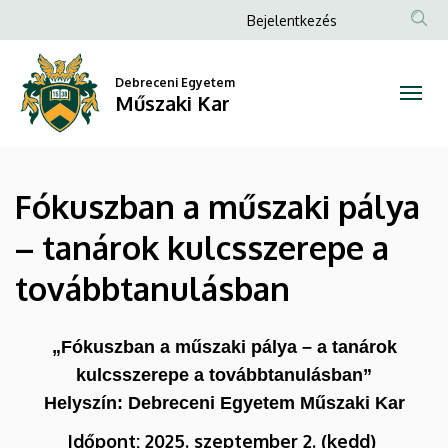
Fókuszban
Ugrás
Anonim
Bejelentkezés
a
Felhasználói
a
tartalomra
fiók
Debreceni Egyetem
műszaki
Műszaki Kar
menüje
pálya
–
Fókuszban a műszaki pálya
tanárok
– tanárok kulcsszerepe a
kulcsszerepe
továbbtanulásban
a
továbbtanulásban
„Fókuszban a műszaki pálya – a tanárok
kulcsszerepe a továbbtanulásban”
|
Helyszín: Debreceni Egyetem Műszaki Kar
Műszaki
Időpont:
2025. szeptember 2. (kedd)