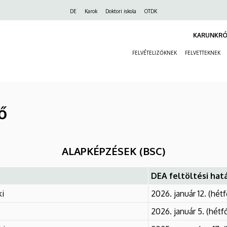
Felső
DE
Karok
Doktori iskola
OTDK
navigáció
KARUNKRÓ
FELVÉTELIZŐKNEK
FELVETTEKNEK
ő
ALAPKÉPZÉSEK (BSC)
DEA feltöltési hat
ki
2026. január 12. (hét
2026. január 5. (hétf