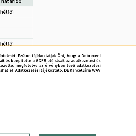
 határidő
(hétfő)
(hétfő)
(hétfő)
édelmét. Ezúton tájékoztatjuk Önt, hogy a Debreceni
it és beépítette a GDPR előírásait az adatkezelési és
12. (péntek)
kezelte, megfelelve az érvényben lévő adatkezelési
ashat el:
Adatkezelési tájékoztató.
DE Kancellária WAV
(péntek)
(hétfő)
(hétfő)
(péntek)