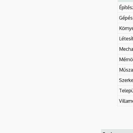
Építés
Gépés
Körny
Létes
Mechat
Mérnök
Műsza
Szerke
Telep
Villa