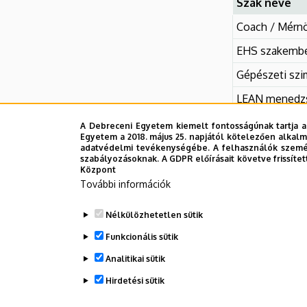
Szak neve
Coach / Mérn
EHS szakembe
Gépészeti szi
LEAN menedzs
Minőségirányí
A Debreceni Egyetem kiemelt fontosságúnak tartja a
Egyetem a 2018. május 25. napjától kötelezően alkalm
Munkavédelmi
adatvédelmi tevékenységébe. A felhasználók személ
szabályozásoknak. A GDPR előírásait követve frissítet
Műszaki diagn
Központ
További információk
Műszaki és fen
Nélkülözhetetlen sütik
Műszaki proj
Funkcionális sütik
Polimertechno
Analitikai sütik
Hirdetési sütik
Legutóbbi frissítés:
2025. 11. 21. 16:15