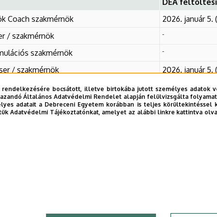
DEA feltöltési
ök Coach szakmérnök
2026. január 5. 
-
r / szakmérnök
-
mulációs szakmérnök
er / szakmérnök
2026. január 5. 
tási szakember / szakmérnök
2026. január 5. 
 rendelkezésére bocsátott, illetve birtokába jutott személyes adatok v
azandó Általános Adatvédelmi Rendelet alapján felülvizsgálta folyamata
 szakember / szakmérnök
2025. december 
yes adatait a Debreceni Egyetem korábban is teljes körültekintéssel 
tük Adatvédelmi Tájékoztatónkat, amelyet az alábbi linkre kattintva olv
osztikai szakmérnök
2026. január 9. 
ntarthatósági stratégiai vezető
2026. január 5. 
ektmenedzsment szakember / szakmérnök
2026. január 5. 
lógiai szakember
2026. január 9. 