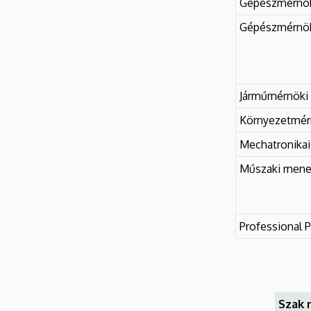
Gépészmérnö
Gépészmérnöki
Járműmérnöki
Környezetmér
Mechatronikai
Műszaki mene
Professional P
Szak 