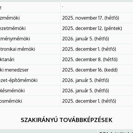
-
z
zmérnöki
2025. november 17. (hétfő)
ezetmérnöki
2025. december 12. (péntek)
ítménymérnöki
2026. január 5. (hétfő)
ronikai mérnöki
2025. december 1. (hétfő)
tanári
2025. december 8. (hétfő)
ki menedzser
2025. december 16. (kedd)
zet-építőmérnöki
2026. január 5. (hétfő)
ülésmérnöki
2026. január 5. (hétfő)
mosmérnöki
2025. december 1. (hétfő)
SZAKIRÁNYÚ TOVÁBBKÉPZÉSEK