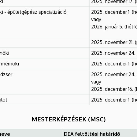
ki
2025. november 17. (
 - épületgépész specializáció
2025. december 1. (h
vagy
2026. január 5. (hétf
2025. november 21. 
nöki
2025. november 24. 
 mérnöki
2025. december 1. (h
dzser
2025. november 24. 
vagy
2025. december 16. (
ilot
2025. december 1. (h
MESTERKÉPZÉSEK (MSC)
neve
DEA feltöltési határidő