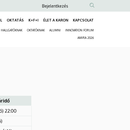
Anonim
Bejelentkezés
Felhasználói
L
OKTATÁS
K+F+I
ÉLET A KARON
KAPCSOLAT
fiók
Fő
menüje
HALLGATÓKNAK
OKTATÓKNAK
ALUMNI
INNOVATION FORUM
navigáció
Másodlagos
AMIRA 2026
navigáció
áridő
fő) 22:00
ő)