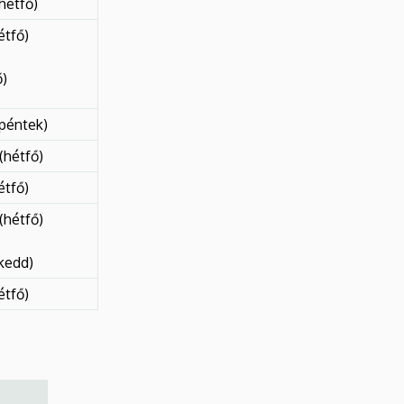
hétfő)
étfő)
ő)
(péntek)
(hétfő)
étfő)
(hétfő)
kedd)
étfő)