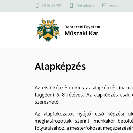
Alapképzés
Ugrás
Felső
+36 52 512 900
Telefonkönyv
e-mail
a
kapcsolat
|
tartalomra
menü
Műszaki
Debreceni Egyetem
Műszaki Kar
Kar
Alapképzés
Az első képzési ciklus az alapképzés (baccal
függően) 6–8 féléves. Az alapképzés csak 
szerezhető.
Az alapfokozatot nyújtó első képzési ci
meghatározottak szerinti munkakör betölté
folytatásához, a mesterfokozat megszerzésé