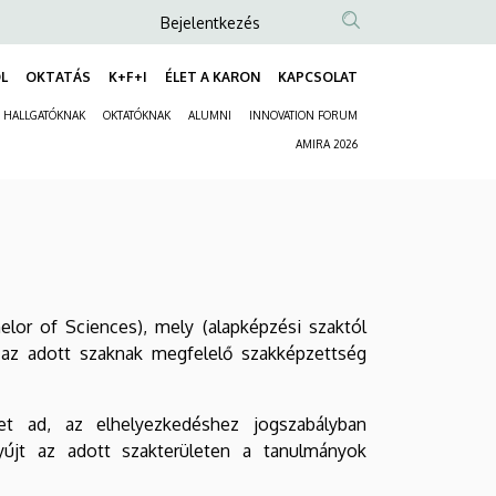
Anonim
Bejelentkezés
Felhasználói
L
OKTATÁS
K+F+I
ÉLET A KARON
KAPCSOLAT
fiók
Fő
menüje
HALLGATÓKNAK
OKTATÓKNAK
ALUMNI
INNOVATION FORUM
navigáció
Másodlagos
AMIRA 2026
navigáció
helor of Sciences), mely (alapképzési szaktól
 az adott szaknak megfelelő szakképzettség
et ad, az elhelyezkedéshez jogszabályban
nyújt az adott szakterületen a tanulmányok