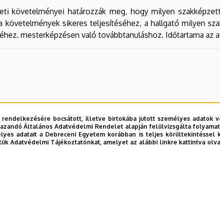
eti követelményei határozzák meg, hogy milyen szakképzett
követelmények sikeres teljesítéséhez, a hallgató milyen sza
éhez. mesterképzésen való továbbtanuláshoz. Időtartama az ad
 rendelkezésére bocsátott, illetve birtokába jutott személyes adatok v
azandó Általános Adatvédelmi Rendelet alapján felülvizsgálta folyamata
yes adatait a Debreceni Egyetem korábban is teljes körültekintéssel 
tük Adatvédelmi Tájékoztatónkat, amelyet az alábbi linkre kattintva olv