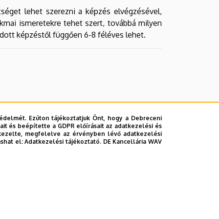
séget lehet szerezni a képzés elvégzésével,
kmai ismeretekre tehet szert, továbbá milyen
ott képzéstől függően 6-8 féléves lehet.
édelmét. Ezúton tájékoztatjuk Önt, hogy a Debreceni
it és beépítette a GDPR előírásait az adatkezelési és
kezelte, megfelelve az érvényben lévő adatkezelési
ashat el:
Adatkezelési tájékoztató.
DE Kancellária WAV