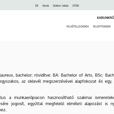
Felső
DE
Karok
Doktori iskola
OTDK
navigáció
KARUNKRÓ
FELVÉTELIZŐKNEK
FELVETTEKNEK
aureus, bachelor; rövidítve: BA: Bachelor of Arts, BSc: Bac
egyszakos, az oklevél megszerzésével alapfokozat és egy,
klus a munkaerőpiacon hasznosítható szakmai ismeretek
sére jogosít, egyúttal megfelelő elméleti alapozást is 
hez.