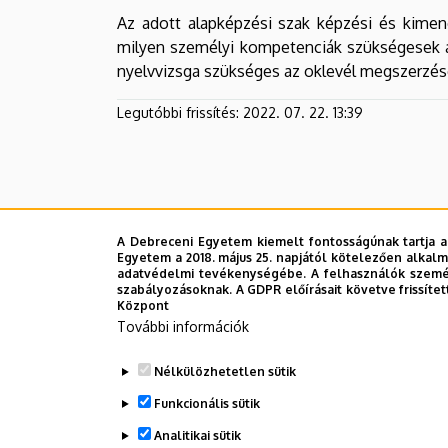
Az adott alapképzési szak képzési és kimen
milyen személyi kompetenciák szükségesek a 
nyelvvizsga szükséges az oklevél megszerzés
Legutóbbi frissítés:
2022. 07. 22. 13:39
A Debreceni Egyetem kiemelt fontosságúnak tartja a
Egyetem a 2018. május 25. napjától kötelezően alkalm
adatvédelmi tevékenységébe. A felhasználók személ
szabályozásoknak. A GDPR előírásait követve frissítet
Központ
További információk
Nélkülözhetetlen sütik
Funkcionális sütik
Analitikai sütik