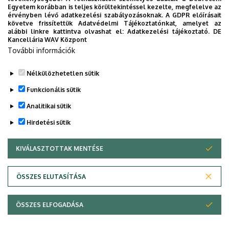
egyetemista már februártól!
Egyetem korábban is teljes körültekintéssel kezelte, megfelelve az
érvényben lévő adatkezelési szabályozásoknak. A GDPR előírásait
követve frissítettük Adatvédelmi Tájékoztatónkat, amelyet az
Cs.K.
alábbi linkre kattintva olvashat el:
Adatkezelési tájékoztató.
DE
Kancellária WAV Központ
További információk
Nélkülözhetetlen sütik
Legutóbbi frissítés:
2025. 11. 03. 16:26
Funkcionális sütik
Analitikai sütik
Hirdetési sütik
KIVÁLASZTOTTAK MENTÉSE
WITHDRAW CONSENT
Adatvédelem
Adatvédelem
ÖSSZES ELUTASÍTÁSA
Technikai információk
ÖSSZES ELFOGADÁSA
Copyright © 2026 Unideb