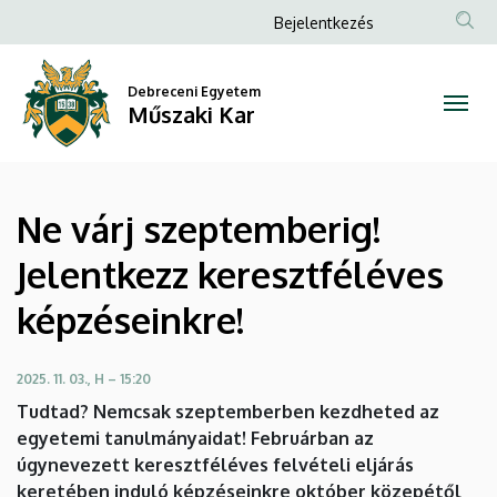
Ne
Ugrás
Anonim
Bejelentkezés
a
Felhasználói
várj
tartalomra
fiók
Debreceni Egyetem
szeptemberig!
Műszaki Kar
menüje
Jelentkezz
keresztféléves
Ne várj szeptemberig!
képzéseinkre!
Jelentkezz keresztféléves
|
képzéseinkre!
Műszaki
Kar
2025. 11. 03., H – 15:20
Tudtad? Nemcsak szeptemberben kezdheted az
egyetemi tanulmányaidat! Februárban az
úgynevezett keresztféléves felvételi eljárás
keretében induló képzéseinkre október közepétől