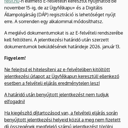
felvi.hu
-n elérhető E-felvételin keresztül nyújthatod be
november 15-ig, de az Ügyfélkapu+ és a Digitális
Állampolgárság (DÁP) regisztráció is lehetőséget nyújt
erre. A sorrenden egy alkalommal módosíthatsz.
A meglévő dokumentumokat is az E-felvételi rendszerébe
kell feltölteni. A jelentkezési határidő után szerzett
dokumentumok beküldésének határideje 2026. január 13.
Figyelem!
Ne felejtsd el hitelesíteni az e-felvételiben kitöltött
jelentkezési űrlapot az Ügyfélkapun keresztül! ellenkező
esetben a felvételi eljárás eredménytelen lesz!
A határidő után benyújtott jelentkezést nem tudjuk
elfogadni!
Ha kiegészítő díjtartozásod van, a felvételi eljárás során
benyújtott jelentkezési helyeid közül a meg nem fizetett
díj összegének megfelelő számú jelentkezést törölni