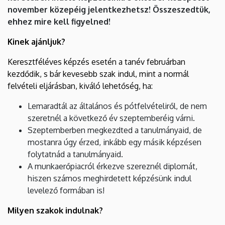
november közepéig jelentkezhetsz! Összeszedtük,
ehhez mire kell figyelned!
Kinek ajánljuk?
Keresztféléves képzés esetén a tanév februárban
kezdődik, s bár kevesebb szak indul, mint a normál
felvételi eljárásban, kiváló lehetőség, ha:
Lemaradtál az általános és pótfelvételiről, de nem
szeretnél a következő év szeptemberéig várni.
Szeptemberben megkezdted a tanulmányaid, de
mostanra úgy érzed, inkább egy másik képzésen
folytatnád a tanulmányaid.
A munkaerőpiacról érkezve szereznél diplomát,
hiszen számos meghirdetett képzésünk indul
levelező formában is!
Milyen szakok indulnak?