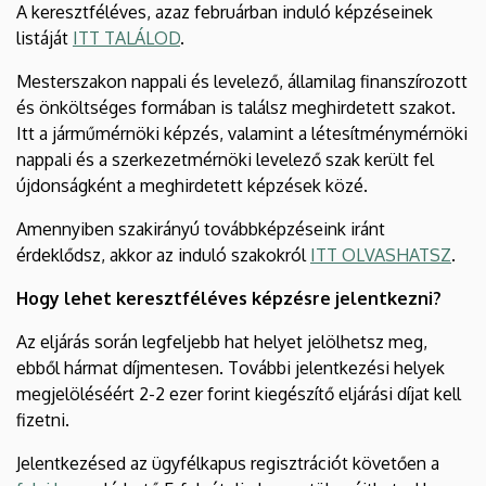
A keresztféléves, azaz februárban induló képzéseinek
listáját
ITT TALÁLOD
.
Mesterszakon nappali és levelező, államilag finanszírozott
és önköltséges formában is találsz meghirdetett szakot.
Itt a járműmérnöki képzés, valamint a létesítménymérnöki
nappali és a szerkezetmérnöki levelező szak került fel
újdonságként a meghirdetett képzések közé.
Amennyiben szakirányú továbbképzéseink iránt
érdeklődsz, akkor az induló szakokról
ITT OLVASHATSZ
.
Hogy lehet keresztféléves képzésre jelentkezni?
Az eljárás során legfeljebb hat helyet jelölhetsz meg,
ebből hármat díjmentesen. További jelentkezési helyek
megjelöléséért 2-2 ezer forint kiegészítő eljárási díjat kell
fizetni.
Jelentkezésed az ügyfélkapus regisztrációt követően a