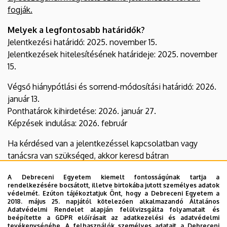
fogják.
Melyek a legfontosabb határidők?
Jelentkezési határidő: 2025. november 15.
Jelentkezések hitelesítésének határideje: 2025. november
15.
Végső hiánypótlási és sorrend-módosítási határidő: 2026.
január 13.
Ponthatárok kihirdetése: 2026. január 27.
Képzések indulása: 2026. február
Ha kérdésed van a jelentkezéssel kapcsolatban vagy
tanácsra van szükséged, akkor keresd bátran
munkatársainkat:
A Debreceni Egyetem kiemelt fontosságúnak tartja a
rendelkezésére bocsátott, illetve birtokába jutott személyes adatok
Telefonon: +36 52 415 155 / 77701
védelmét. Ezúton tájékoztatjuk Önt, hogy a Debreceni Egyetem a
E-mailben:
info@eng.unideb.hu
2018. május 25. napjától kötelezően alkalmazandó Általános
Adatvédelmi Rendelet alapján felülvizsgálta folyamatait és
beépítette a GDPR előírásait az adatkezelési és adatvédelmi
Ne várj szeptemberig! Válaszd a DE MK-t és legyél
tevékenységébe. A felhasználók személyes adatait a Debreceni